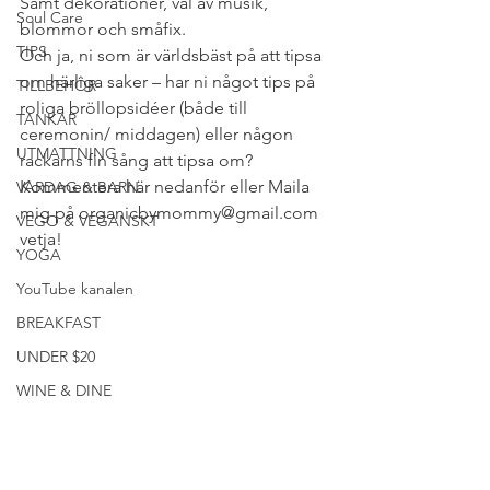
Samt dekorationer, val av musik, 
Soul Care
blommor och småfix.
TIPS
Och ja, ni som är världsbäst på att tipsa 
om härliga saker – har ni något tips på 
TILLBEHÖR
roliga bröllopsidéer (både till 
TANKAR
ceremonin/ middagen) eller någon 
UTMATTNING
rackarns fin sång att tipsa om? 
Kommentera här nedanför eller Maila 
VARDAG & BARN
mig på organicbymommy@gmail.com 
VEGO & VEGANSKT
vetja!
YOGA
YouTube kanalen
BREAKFAST
UNDER $20
WINE & DINE