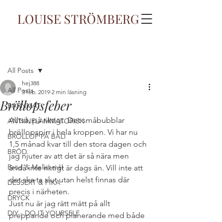
LOUISE STRÖMBERG
Inlägg
All Posts
hej388
All Posts
3 feb. 2019
2 min läsning
Bröllopsfeber
BARNMAT
Alltså, på riktigt. Det småbubblar 
ANTIINFLAMMATORISK
bröllopspirr i hela kroppen. Vi har nu 
BRÖLLOP PÅ BALI
1,5 månad kvar till den stora dagen och 
BRÖD
jag njuter av att det är så nära men 
Bröd & Mellanmål
ändå inte riktigt är dags än. Vill inte att 
det ska ta slut utan helst finnas där 
DESSERT & FIKA
precis i närheten.
DRYCK
Just nu är jag rätt mätt på allt 
DIY - DO IT YOURSELF
preppande och planerande med både 