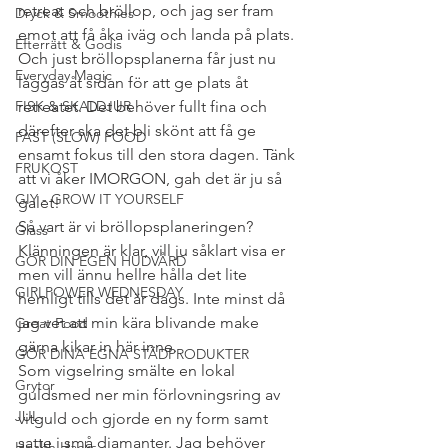
retreat och bröllop, och jag ser fram 
Dryck & Smoothies
emot att få åka iväg och landa på plats. 
Efterrätt & Godis
Och just bröllopsplanerna får just nu 
Everyday Magic
läggas åt sidan för att ge plats åt 
FISK & SKALDJUR
retreatet. Det behöver fullt fina och 
därefter ska det bli skönt att få ge 
FAST (SLOW) FOOD
ensamt fokus till den stora dagen. Tänk 
FRUKOST
att vi åker IMORGON, gah det är ju så 
GIY - GROW IT YOURSELF
galet!
Så vart är vi bröllopsplaneringen? 
Glass
Klänningen är klar, vill ju såklart visa er 
GÖR DIN EGEN HUDVÅRD
men vill ännu hellre hålla det lite 
GIRLPOWER WEDNESDAY
hemligt tills det är dags. Inte minst då 
jag vet att min kära blivande make 
Great Food
gärna kikar in här inne.
GÖR DINA EGNA STÄDPRODUKTER
Som vigselring smälte en lokal 
Grytor
guldsmed ner min förlovningsring av 
JUL
vitguld och gjorde en ny form samt 
satte i små diamanter. Jag behöver 
Health Hacks