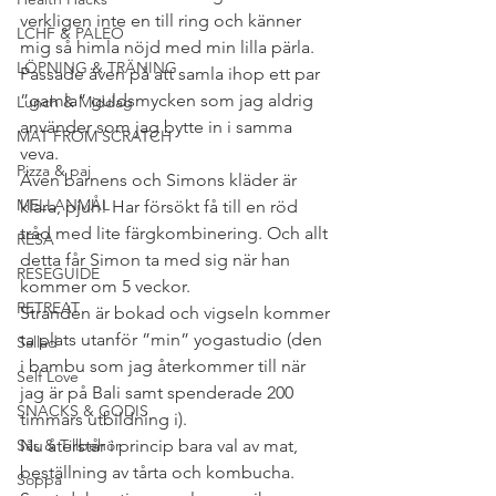
verkligen inte en till ring och känner 
LCHF & PALEO
mig så himla nöjd med min lilla pärla. 
LÖPNING & TRÄNING
Passade även på att samla ihop ett par 
”gamla” guldsmycken som jag aldrig 
Lunch & Middag
använder som jag bytte in i samma 
MAT FROM SCRATCH
veva.
Pizza & paj
Även barnens och Simons kläder är 
MELLANMÅL
klara, pjuh! Har försökt få till en röd 
tråd med lite färgkombinering. Och allt 
RESA
detta får Simon ta med sig när han 
RESEGUIDE
kommer om 5 veckor.
RETREAT
Stranden är bokad och vigseln kommer 
ta plats utanför ”min” yogastudio (den 
Sallad
i bambu som jag återkommer till när 
Self Love
jag är på Bali samt spenderade 200 
SNACKS & GODIS
timmars utbildning i).
Sås & Tillbehör
Nu återstår i princip bara val av mat, 
beställning av tårta och kombucha. 
Soppa