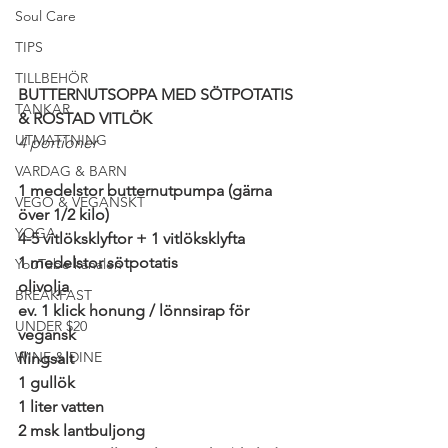
Soul Care
TIPS
TILLBEHÖR
BUTTERNUTSOPPA MED SÖTPOTATIS 
TANKAR
& ROSTAD VITLÖK
UTMATTNING
4 portioner
VARDAG & BARN
1 medelstor butternutpumpa (gärna 
VEGO & VEGANSKT
över 1/2 kilo)
YOGA
4-5 vitlöksklyftor + 1 vitlöksklyfta
1 medelstor sötpotatis
YouTube kanalen
olivolja
BREAKFAST
ev. 1 klick honung / lönnsirap för 
UNDER $20
vegansk
WINE & DINE
flingsalt
1 gullök
1 liter vatten
2 msk lantbuljong