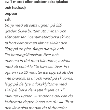
ev. 1 morot eller palsternacka (skalad 
och hackad)
peppar
salt
Börja med att sätta ugnen på 220 
grader. Skiva butternutpumpan och 
sötpotatisen i centimetertjocka skivor, 
ta bort kärnor men lämna skalet och 
lägg på en plat. Ringa olivolja och 
lite honung/lönnsirap över och 
massera in det med händerna, avsluta 
med att sprinkla lite havssalt över. In i 
ugnen i ca 20 minuter (se upp så att det 
inte bränns), ta ut och vänd på skivorna, 
lägg på de fyra vitlöksklyftorna med 
skal på, baka dem ytterligare ca 15 
minuter i ugnen. Just denna del kan du 
förbereda dagen innan om du vill. Ta ut 
och låt svalna medan du förbereder 