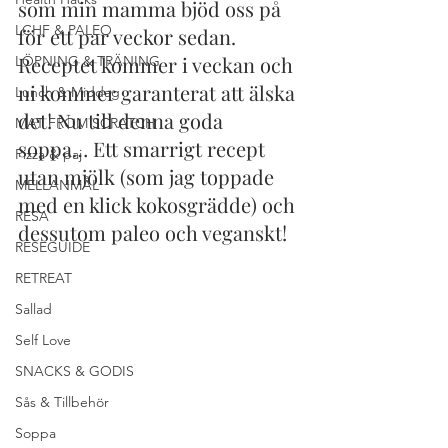
som min mamma bjöd oss på 
LCHF & PALEO
för ett par veckor sedan. 
Receptet kommer i veckan och 
LÖPNING & TRÄNING
ni kommer garanterat att älska 
Lunch & Middag
det! Nu till denna goda 
MAT FROM SCRATCH
soppa… Ett smarrigt recept 
Pizza & paj
utan mjölk (som jag toppade 
MELLANMÅL
med en klick kokosgrädde) och 
RESA
dessutom paleo och veganskt!
RESEGUIDE
RETREAT
Sallad
Self Love
SNACKS & GODIS
Sås & Tillbehör
Soppa