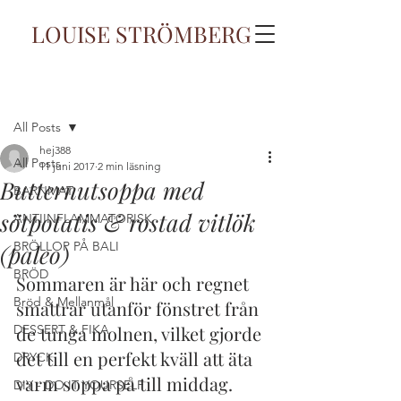
LOUISE STRÖMBERG
Inlägg
All Posts
hej388
All Posts
11 juni 2017
2 min läsning
Butternutsoppa med
BARNMAT
sötpotatis & rostad vitlök
ANTIINFLAMMATORISK
BRÖLLOP PÅ BALI
(paleo)
BRÖD
Sommaren är här och regnet 
Bröd & Mellanmål
smattrar utanför fönstret från 
DESSERT & FIKA
de tunga molnen, vilket gjorde 
det till en perfekt kväll att äta 
DRYCK
varm soppa på till middag. 
DIY - DO IT YOURSELF