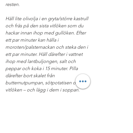
resten.
Häll lite olivolja i en gryta/större kastrull 
och fräs på den sista vitlöken som du 
hackar innan ihop med gullöken. Efter 
ett par minuter kan hälla i 
moroten/palsternackan och steka den i 
ett par minuter. Häll därefter i vattnet 
ihop med lantbuljongen, salt och 
peppar och koka i 15 minuter. Pilla 
därefter bort skalet från 
butternutpumpan, sötpotatisen och 
vitlöken – och lägg i dem i soppan. 
Småputtra i 5-10 minuter innan du 
stavmixar det till en slät konsistens. 
Servera som den är eller med lite 
kokosgrädde/färskost om du äter 
mejerier. Njut!
#SOPPOR
#PALEOMEJERIFRITT