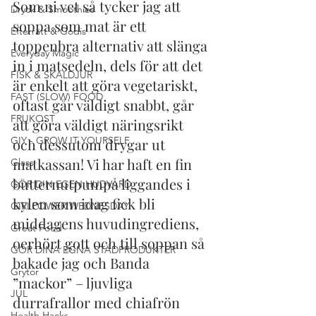
Som ni vet så tycker jag att 
Dryck & Smoothies
soppa som mat är ett 
Efterrätt & Godis
toppenbra alternativ att slänga 
Everyday Magic
in i matsedeln, dels för att det 
FISK & SKALDJUR
är enkelt att göra vegetariskt, 
FAST (SLOW) FOOD
oftast går väldigt snabbt, går 
FRUKOST
att göra väldigt näringsrikt 
GIY - GROW IT YOURSELF
och dessutom drygar ut 
matkassan! Vi har haft en fin 
Glass
butternutpumpa liggandes i 
GÖR DIN EGEN HUDVÅRD
kylen som idag fick bli 
GIRLPOWER WEDNESDAY
middagens huvudingrediens, 
Great Food
oerhört gott och till soppan så 
GÖR DINA EGNA STÄDPRODUKTER
bakade jag och Banda 
Grytor
”mackor” – ljuvliga 
JUL
durrafrallor med chiafrön 
Health Hacks