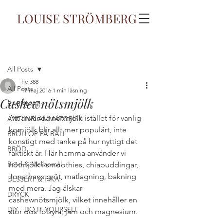
LOUISE STRÖMBERG
Inlägg
All Posts
hej388
All Posts
17 maj 2016
1 min läsning
Cashewnötsmjölk
BARNMAT
Att använda nötmjölk istället för vanlig 
ANTIINFLAMMATORISK
komjölk blir allt mer populärt, inte 
BRÖLLOP PÅ BALI
konstigt med tanke på hur nyttigt det 
BRÖD
faktiskt är. Här hemma använder vi 
Bröd & Mellanmål
nötmjölk i smoothies, chiapuddingar, 
Jonathans gröt, matlagning, bakning 
DESSERT & FIKA
med mera. Jag älskar 
DRYCK
cashewnötsmjölk, vilket innehåller en 
DIY - DO IT YOURSELF
stor dos folsyra, järn och magnesium. 