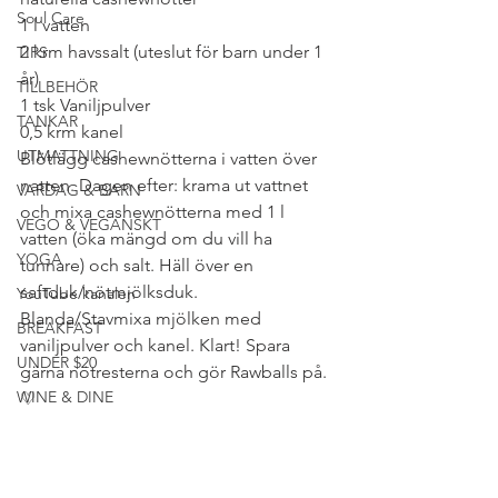
Soul Care
1 l vatten
2 krm havssalt (uteslut för barn under 1 
TIPS
år)
TILLBEHÖR
1 tsk Vaniljpulver
TANKAR
0,5 krm kanel
UTMATTNING
Blötlägg cashewnötterna i vatten över 
natten. Dagen efter: krama ut vattnet 
VARDAG & BARN
och mixa cashewnötterna med 1 l 
VEGO & VEGANSKT
vatten (öka mängd om du vill ha 
YOGA
tunnare) och salt. Häll över en 
saftduk/nötmjölksduk. 
YouTube kanalen
Blanda/Stavmixa mjölken med 
BREAKFAST
vaniljpulver och kanel. Klart! Spara 
UNDER $20
gärna nötresterna och gör Rawballs på. 
WINE & DINE
♡
#PALEOMEJERIFRITT
#RAWFOOD
#CLEANEATING
#LCHFLÅGKOLHYDRATSKOST