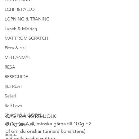
LCHF & PALEO
LÖPNING & TRÄNING
Lunch & Middag
MAT FROM SCRATCH
Pizza & paj
MELLANMÅL
RESA
RESEGUIDE
RETREAT
Sallad
Self Love
SNACKS & GODIS
CASHEWNÖTSMJÖLK
200 g (ca 4 dl, minska gärna till 100g =2 
Sås & Tillbehör
dl om du önskar tunnare konsistens) 
Soppa
naturella cashewnötter