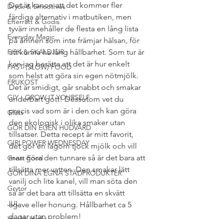
Det är kanon att det kommer fler 
Dryck & Smoothies
färdiga alternativ i matbutiken, men 
Efterrätt & Godis
tyvärr innehåller de flesta en lång lista 
Everyday Magic
på ämnen som inte främjar hälsan, för 
FISK & SKALDJUR
att kunna ha lång hållbarhet. Som tur är 
kan jag berätta att det är hur enkelt 
FAST (SLOW) FOOD
som helst att göra sin egen nötmjölk. 
FRUKOST
Det är smidigt, går snabbt och smakar 
GIY - GROW IT YOURSELF
underbart gott! Dessutom vet du 
precis vad som är i den och kan göra 
Glass
den ekologisk i olika smaker utan 
GÖR DIN EGEN HUDVÅRD
tillsatser. Detta recept är mitt favorit, 
GIRLPOWER WEDNESDAY
det gör en lagom tjock mjölk och vill 
man göra den tunnare så är det bara att 
Great Food
tillsätta mer vatten. Den smakar lätt 
GÖR DINA EGNA STÄDPRODUKTER
vanilj och lite kanel, vill man söta den 
Grytor
så är det bara att tillsätta en skvätt 
JUL
agave eller honung. Hållbarhet ca 5 
dagar utan problem!
Health Hacks