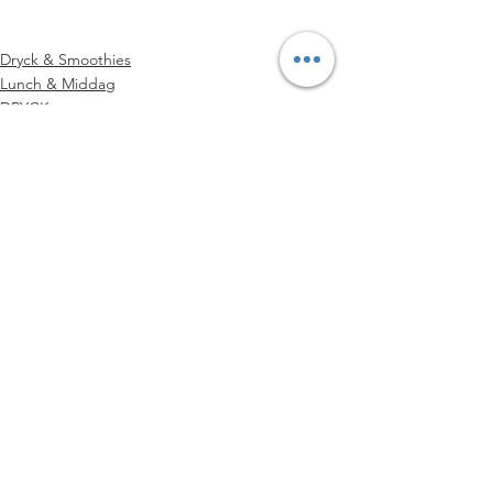
#MJÖLKFRITT
#JUICEampSHOTS
#SMOOTHIES
#VEGANSK
Dryck & Smoothies
Lunch & Middag
DRYCK
Visa alla
Senaste inlägg