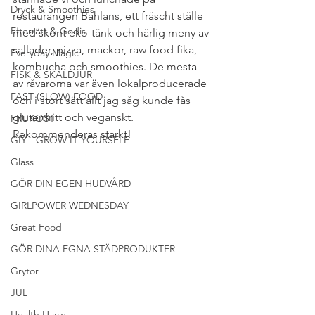
Dryck & Smoothies
restaurangen Bahlans, ett fräscht ställe 
Efterrätt & Godis
med skönt eko-tänk och härlig meny av 
sallader, pizza, mackor, raw food fika, 
Everyday Magic
kombucha och smoothies. De mesta 
FISK & SKALDJUR
av råvarorna var även lokalproducerade 
FAST (SLOW) FOOD
och i stort sätt allt jag såg kunde fås 
glutenfritt och veganskt. 
FRUKOST
Rekommenderas starkt!
GIY - GROW IT YOURSELF
Glass
GÖR DIN EGEN HUDVÅRD
GIRLPOWER WEDNESDAY
Great Food
GÖR DINA EGNA STÄDPRODUKTER
Grytor
JUL
Health Hacks