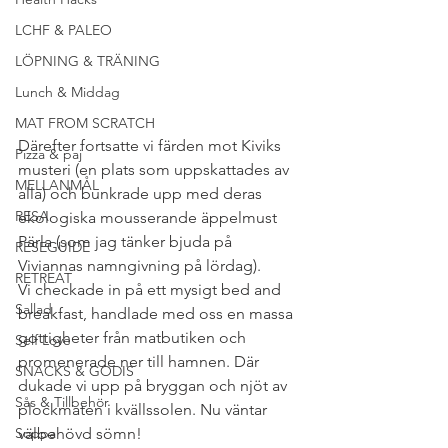
LCHF & PALEO
LÖPNING & TRÄNING
Lunch & Middag
MAT FROM SCRATCH
Därefter fortsatte vi färden mot Kiviks 
Pizza & paj
musteri (en plats som uppskattades av 
MELLANMÅL
alla) och bunkrade upp med deras 
RESA
ekologiska mousserande äppelmust 
Pärla (som jag tänker bjuda på 
RESEGUIDE
Viviannas namngivning på lördag).
RETREAT
Vi checkade in på ett mysigt bed and 
Sallad
breakfast, handlade med oss en massa 
gottigheter från matbutiken och 
Self Love
promenerade ner till hamnen. Där 
SNACKS & GODIS
dukade vi upp på bryggan och njöt av 
Sås & Tillbehör
plockmaten i kvällssolen. Nu väntar 
välbehövd sömn!
Soppa