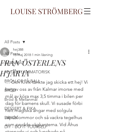
LOUISE STRÖMBERG
Inlägg
All Posts
hej388
All Posts
15 maj 2018
1 min läsning
FRÅN ÖSTERLENS
BARNMAT
HJÄRTA
ANTIINFLAMMATORISK
BRÖLLOP PÅ BALI
… Och Kivik tänkte jag skicka ett hej! Vi 
begav oss av från Kalmar imorse med 
BRÖD
mål av köra max 3,5 timma i bilen per 
Bröd & Mellanmål
dag för barnens skull. Vi susade förbi 
DESSERT & FIKA
helt magiska ängar med solgula 
rapsblommor och så vackra tegelhus 
DRYCK
som prydde vägkanterna. Vid Åhus 
DIY - DO IT YOURSELF
stannade vi och lunchade på 