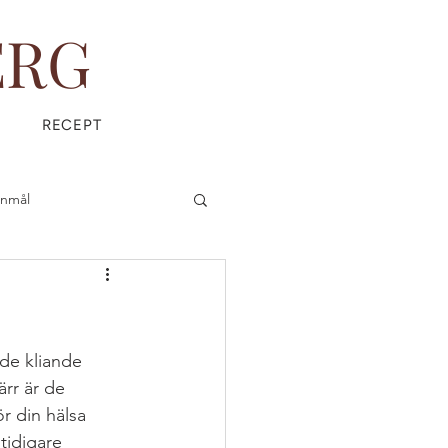
ERG
RECEPT
anmål
is
Everyday Magic
 de kliande 
ärr är de 
r din hälsa 
ÄDPRODUKTER
 tidigare 