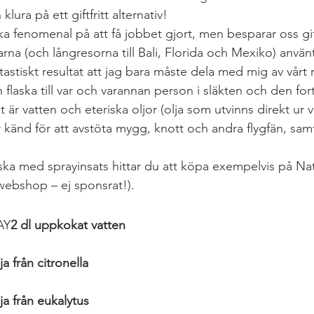
ura på ett giftfritt alternativ!
ika fenomenal på att få jobbet gjort, men besparar oss gi
LCHF & PALEO
LÖPNING & TRÄNING
Lunch & Mid
na (och långresorna till Bali, Florida och Mexiko) använt
tiskt resultat att jag bara måste dela med mig av vårt r
flaska till var och varannan person i släkten och den fort
 paj
MELLANMÅL
RESA
t är vatten och eteriska oljor (olja som utvinns direkt ur v
r känd för att avstöta mygg, knott och andra flygfän, sam
laska med sprayinsats hittar du att köpa exempelvis på N
 webshop – ej sponsrat!).
AY
2 dl uppkokat vatten
a från citronella
ja från eukalytus