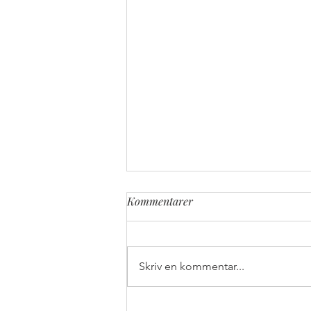
Kommentarer
Skriv en kommentar...
Sy din egen ögonkudde med