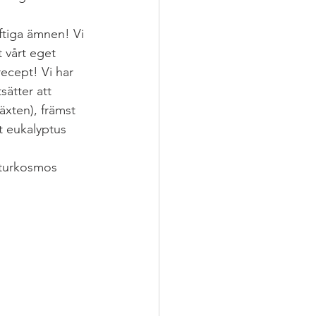
ftiga ämnen! Vi 
dag
 vårt eget 
ecept! Vi har 
sätter att 
äxten), främst 
t eukalyptus 
aturkosmos 