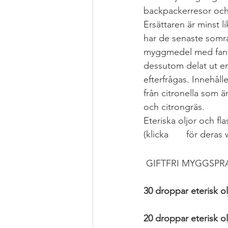
backpackerresor och kl
Ersättaren är minst l
Grytor
JUL
Health Hacks
har de senaste somrar
myggmedel med fantas
dessutom delat ut en 
MAT FROM SCRATCH
Pizza &
efterfrågas. Innehålle
från citronella som ä
och citrongräs.
Eteriska oljor och f
(klicka 
här
 för deras
 GIFTFRI MYGGSPR
30 droppar eterisk olj
20 droppar eterisk ol