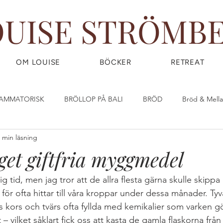
OUISE STRÖMB
OM LOUISE
BÖCKER
RETREAT
LAMMATORISK
BRÖLLOP PÅ BALI
BRÖD
Bröd & Mell
 min läsning
DIY - DO IT YOURSELF
Dryck & Smoothies
Efterrätt & God
eget giftfria myggmedel
OW) FOOD
FRUKOST
GIY - GROW IT YOURSELF
Glass
g tid, men jag tror att de allra flesta gärna skulle skippa
ör ofta hittar till våra kroppar under dessa månader. Tyv
kors och tvärs ofta fyllda med kemikalier som varken gö
IRLPOWER WEDNESDAY
Great Food
GÖR DINA EGNA ST
 – vilket såklart fick oss att kasta de gamla flaskorna från