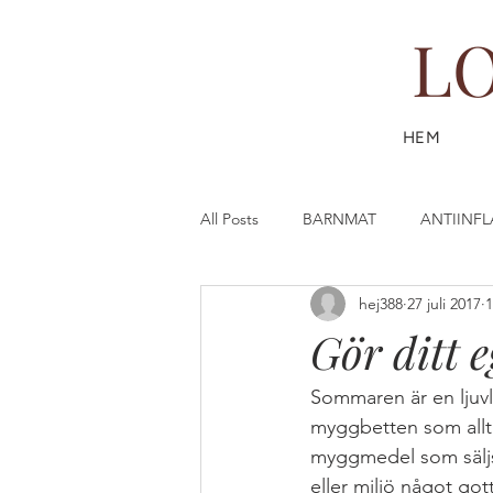
L
HEM
All Posts
BARNMAT
ANTIINF
hej388
27 juli 2017
1
DESSERT & FIKA
DRYCK
Gör ditt 
FISK & SKALDJUR
FAST (SL
Sommaren är en ljuvli
myggbetten som allt f
myggmedel som säljs 
GÖR DIN EGEN HUDVÅRD
G
eller miljö något gott