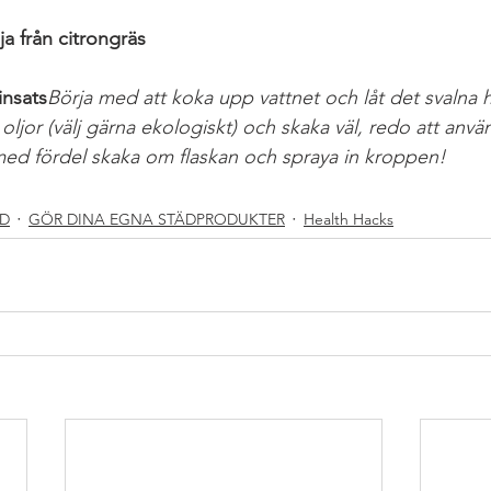
ja från citrongräs
insats
Börja med att koka upp vattnet och låt det svalna h
 oljor (välj gärna ekologiskt) och skaka väl, redo att anvä
ed fördel skaka om flaskan och spraya in kroppen!
TFRIATIPS
#HUDVÅRD
RD
GÖR DINA EGNA STÄDPRODUKTER
Health Hacks