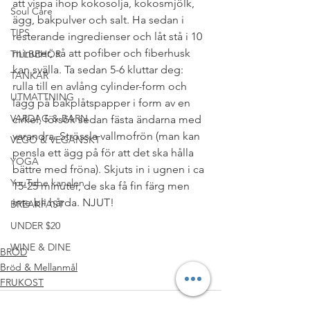
att vispa ihop kokosolja, kokosmjölk, 
Soul Care
ägg, bakpulver och salt. Ha sedan i 
TIPS
resterande ingredienser och låt stå i 10 
minuter, så att pofiber och fiberhusk 
TILLBEHÖR
kan svälla. Ta sedan 5-6 kluttar deg: 
TANKAR
rulla till en avlång cylinder-form och 
UTMATTNING
lägg på bakplåtspapper i form av en 
VARDAG & BARN
cirkel, försök sedan fästa ändarna med 
varandra. Strössla vallmofrön (man kan 
VEGO & VEGANSKT
pensla ett ägg på för att det ska hålla 
YOGA
bättre med fröna). Skjuts in i ugnen i ca 
YouTube kanalen
15-25 minuter, de ska få fin färg men 
inte bli hårda. NJUT!
BREAKFAST
#FRUKOST
#MELLANMÅL
#BRÖD
UNDER $20
#MJÖLKFRITT
#RECEPT
#GLUTENFRITT
WINE & DINE
BRÖD
Bröd & Mellanmål
FRUKOST