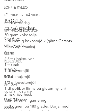
LCHF & PALEO
LÖPNING & TRÄNING
BAGELS
Lunch & Middag
ca 5-6 stycken
MAT FROM SCRATCH
50 gram kokosolja
Pizza & paj
2 dl krämig kokosmjölk (gärna Garants 
MELLANMÅL
eller Änglamarks)
2 ägg
RESA
2,5 tsk bakpulver
RESEGUIDE
1 tsk salt
RETREAT
1 dl havremjöl
1/2 dl majsmjöl
Sallad
1/2 dl bovetemjöl
Self Love
1 dl pofiber (finns på gluten-hyllan)
SNACKS & GODIS
2 msk fiberhusk
Sås & Tillbehör
vallmöfrön till garnering
Sätt ugnen på 180 grader. Börja med 
Soppa