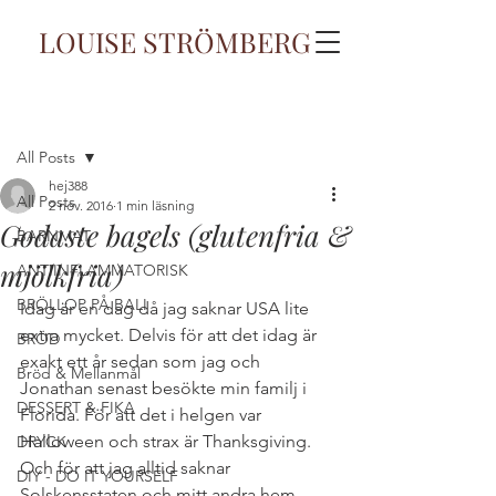
LOUISE STRÖMBERG
Inlägg
All Posts
hej388
All Posts
2 nov. 2016
1 min läsning
Godaste bagels (glutenfria &
BARNMAT
mjölkfria)
ANTIINFLAMMATORISK
BRÖLLOP PÅ BALI
Idag är en dag då jag saknar USA lite 
extra mycket. Delvis för att det idag är 
BRÖD
exakt ett år sedan som jag och 
Bröd & Mellanmål
Jonathan senast besökte min familj i 
DESSERT & FIKA
Florida. För att det i helgen var 
Halloween och strax är Thanksgiving. 
DRYCK
Och för att jag alltid saknar 
DIY - DO IT YOURSELF
Solskensstaten och mitt andra hem, 