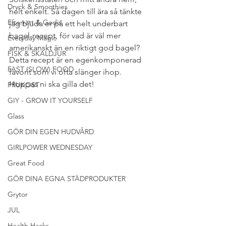
Dryck & Smoothies
helt enkelt. Så dagen till ära så tänkte 
Efterrätt & Godis
jag bjuda er på ett helt underbart 
bagel-recept, för vad är väl mer 
Everyday Magic
amerikanskt än en riktigt god bagel? 
FISK & SKALDJUR
Detta recept är en egenkomponerad 
FAST (SLOW) FOOD
favorit som vi ofta slänger ihop. 
Hoppas ni ska gilla det!
FRUKOST
GIY - GROW IT YOURSELF
Glass
GÖR DIN EGEN HUDVÅRD
GIRLPOWER WEDNESDAY
Great Food
GÖR DINA EGNA STÄDPRODUKTER
Grytor
JUL
Health Hacks