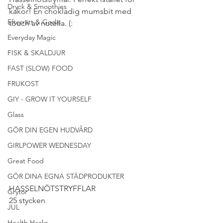
Dryck & Smoothies
kakor! En chokladig mumsbit med 
Efterrätt & Godis
touch av nutella. (:
Everyday Magic
FISK & SKALDJUR
FAST (SLOW) FOOD
FRUKOST
GIY - GROW IT YOURSELF
Glass
GÖR DIN EGEN HUDVÅRD
GIRLPOWER WEDNESDAY
Great Food
GÖR DINA EGNA STÄDPRODUKTER
HASSELNÖTSTRYFFLAR
Grytor
25 stycken
JUL
Health Hacks