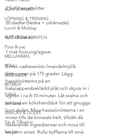
2,5 dl hasselnötter
LCHF & PALEO
LÖPNING & TRÄNING
20 dadlar (färska + urkärnade)
Lunch & Middag
0,75 dl kakao
MAT FROM SCRATCH
Pizza & paj
1 msk honung/agave
MELLANMÅL
RESA
2 msk cashewnöts-/mandelmjölk
Sätt ugnen på 175 grader. Lägg 
RESEGUIDE
hasselnötterna på en 
RETREAT
bakpappersbeklädd plåt och skjuts in i 
Sallad
ugnen i ca 8-10 minuter. Låt svalna och 
använd en kökshandduk för att gnugga 
Self Love
bort skalet. Mixa hasseönötterna i en 
SNACKS & GODIS
mixer tills de krossats helt, tillsätt då 
Sås & Tillbehör
resterande ingredienser och mixa till 
Soppa
en jämn smet. Rulla tryfflarna till små 