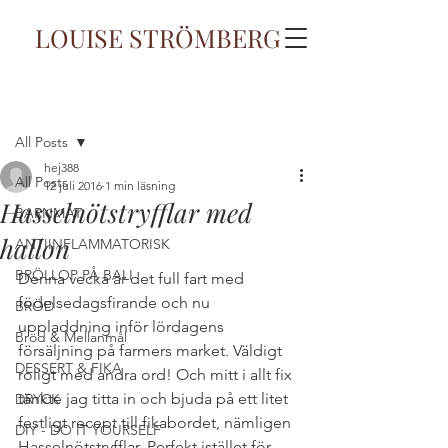
LOUISE STRÖMBERG
Inlägg
All Posts
hej388
All Posts
12 juli 2016
1 min läsning
Hasselnötstryfflar med
BARNMAT
hallon
ANTIINFLAMMATORISK
BRÖLLOP PÅ BALI
Denna vecka är det full fart med 
födelsedagsfirande och nu 
BRÖD
uppladdning inför lördagens 
Bröd & Mellanmål
försäljning på farmers market. Väldigt 
DESSERT & FIKA
roligt med andra ord! Och mitt i allt fix 
tänkte jag titta in och bjuda på ett litet 
DRYCK
festligt recept till fikabordet, nämligen 
DIY - DO IT YOURSELF
Hasselnötstryfflar. Perfekt istället för 