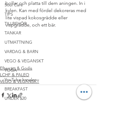
bollar och platta till dem aningen. In i 
Soul Care
kylen. Kan med fördel dekoreras med 
TIPS
lite vispad kokosgrädde eller 
TILLBEHÖR
vispgrädde, och ett bär. 
#NYTTIGFIKA
#NYTTIGTKALASBORD
TANKAR
#RAWFOOD
#CLEANEATING
UTMATTNING
#SOCKERFRITT
#MJÖLKFRITT
VARDAG & BARN
#RECEPT
#CHOKLAD
#VEGANSK
VEGO & VEGANSKT
#GLUTENFRITT
Efterrätt & Godis
YOGA
LCHF & PALEO
YouTube kanalen
VEGO & VEGANSKT
BREAKFAST
UNDER $20
WINE & DINE
Visa alla
Senaste inlägg