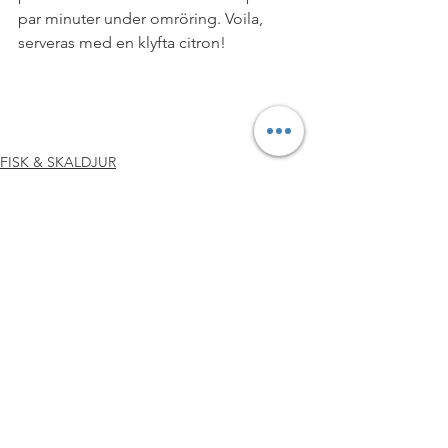
par minuter under omröring. Voila, 
serveras med en klyfta citron!
#PALEOMEJERIFRITT
#LUNCH
#SKALDJURSRÄTTER
#CLEANEATING
#LCHFLÅGKOLHYDRATSKOST
#MJÖLKFRITT
#MIDDAG
#RECEPT
FISK & SKALDJUR
LCHF & PALEO
Lunch & Middag
Visa alla
Senaste inlägg