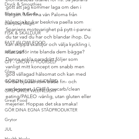
Dryck & Smoothies
gott att jag kommer laga om den i 
Efterrätt & Godis
helgen. Min fina vän Paloma från 
Valencia brukar beskriva paella som 
Everyday Magic
Spaniens motsvarighet på pytt-i-panna: 
FISK & SKALDJUR
du tar vad du har och blandar ihop. Du 
FAST (SLOW) FOOD
kan skippa skaldjur och välja kyckling i, 
eller varför inte blanda dem bägge? 
FRUKOST
Denna enkla paradrätt följer som 
GIY - GROW IT YOURSELF
vanligt mitt koncept om snabb men 
Glass
god vällagad hälsomat och kan med 
GÖR DIN EGEN HUDVÅRD
fördel bjudas som både fin- och 
vardagsmat. LCHF/Lowcarb/clean 
GIRLPOWER WEDNESDAY
eating/PALEO -vänlig, utan gluten eller 
Great Food
mejerier. Hoppas det ska smaka!
GÖR DINA EGNA STÄDPRODUKTER
Grytor
JUL
Health Hacks