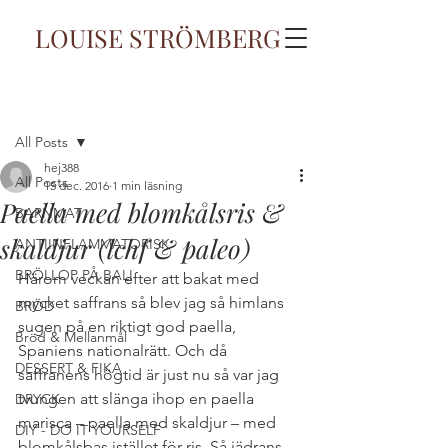
LOUISE STRÖMBERG
Inlägg
All Posts
hej388
All Posts
15 dec. 2016
1 min läsning
Paella med blomkålsris &
BARNMAT
skaldjur (lchf & paleo)
ANTIINFLAMMATORISK
BRÖLLOP PÅ BALI
Härom veckan efter att bakat med 
mycket saffrans så blev jag så himlans 
BRÖD
sugen på en riktigt god paella, 
Bröd & Mellanmål
Spaniens nationalrätt. Och då 
DESSERT & FIKA
saffranens högtid är just nu så var jag 
tvungen att slänga ihop en paella 
DRYCK
marisca – paella med skaldjur – med 
DIY - DO IT YOURSELF
blomkålsbas istället för ris. Så jädrans 