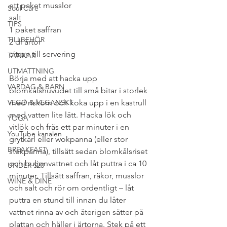
ett paket musslor
Soul Care
salt
TIPS
1 paket saffran
TILLBEHÖR
2 dl ärtor
citron till servering
TANKAR
UTMATTNING
Börja med att hacka upp 
VARDAG & BARN
blomkålshuvudet till små bitar i storlek 
VEGO & VEGANSKT
med riskorn och koka upp i en kastrull 
med vatten lite lätt. Hacka lök och 
YOGA
vitlök och fräs ett par minuter i en 
YouTube kanalen
grytkärl eller wokpanna (eller stor 
BREAKFAST
stekpanna), tillsätt sedan blomkålsriset 
och buljonvattnet och låt puttra i ca 10 
UNDER $20
minuter. Tillsätt saffran, räkor, musslor 
WINE & DINE
och salt och rör om ordentligt – låt 
puttra en stund till innan du låter 
vattnet rinna av och återigen sätter på 
plattan och häller i ärtorna. Stek på ett 