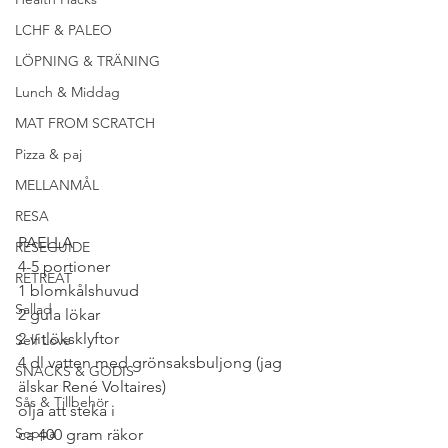
LCHF & PALEO
LÖPNING & TRÄNING
Lunch & Middag
MAT FROM SCRATCH
Pizza & paj
MELLANMÅL
RESA
PAELLA
RESEGUIDE
4-5 portioner
RETREAT
1 blomkålshuvud
Sallad
2 gula lökar
2 vitlöksklyftor
Self Love
4 dl vatten med grönsaksbuljong (jag 
SNACKS & GODIS
älskar René Voltaires)
Sås & Tillbehör
olja att steka i
Soppa
ca 400 gram räkor