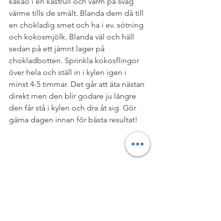
kakao i en kastrull och värm på svag 
värme tills de smält. Blanda dem då till 
en chokladig smet och ha i ev. sötning 
och kokosmjölk. Blanda väl och häll 
sedan på ett jämnt lager på 
chokladbotten. Sprinkla kokosflingor 
över hela och ställ in i kylen igen i 
minst 4-5 timmar. Det går att äta nästan 
direkt men den blir godare ju längre 
den får stå i kylen och dra åt sig. Gör 
gärna dagen innan för bästa resultat!
#NYTTIGFIKA
#NYTTIGTKALASBORD
#PALEOMEJERIFRITT
#RAWFOOD
#CLEANEATING
#SOCKERFRITT
#MJÖLKFRITT
#RECEPT
#CHOKLAD
#VEGANSK
#GLUTENFRITT
DESSERT & FIKA
Efterrätt & Godis