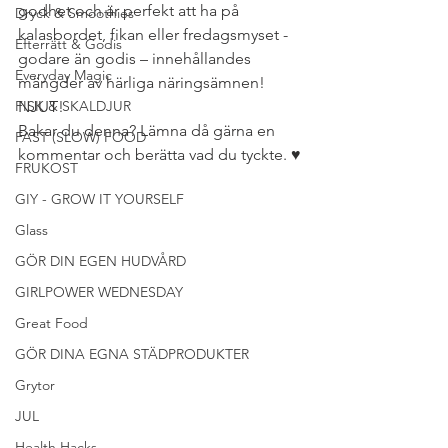
godhet och är perfekt att ha på 
Dryck & Smoothies
kalasbordet, fikan eller fredagsmyset -
Efterrätt & Godis
godare än godis – innehållandes 
Everyday Magic
mängder av härliga näringsämnen! 
FISK & SKALDJUR
NJUT!
Bakar du denna? Lämna då gärna en 
FAST (SLOW) FOOD
kommentar och berätta vad du tyckte. ♥
FRUKOST
GIY - GROW IT YOURSELF
Glass
GÖR DIN EGEN HUDVÅRD
GIRLPOWER WEDNESDAY
Great Food
GÖR DINA EGNA STÄDPRODUKTER
Grytor
JUL
Health Hacks