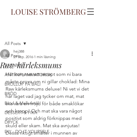
LOUISE STRÖMBERG
Inlägg
All Posts
hej388
All Posts
27 sep. 2016
1 min läsning
Raw kärleksmums
BARNMAT
Här kommer ett recept som ni bara 
ANTIINFLAMMATORISK
måste prova om ni gillar choklad: Mina 
BRÖLLOP PÅ BALI
Raw kärleksmums deluxe! Ni vet vi det 
BRÖD
här laget vad jag tycker om mat, mat 
Bröd & Mellanmål
ska vara en fröjd för både smaklökar 
och kropp! Och mat ska vara något 
DESSERT & FIKA
positivt som aldrig förknippas med 
DRYCK
skuld eller skam. Mat ska avnjutas! 
DIY - DO IT YOURSELF
Dessa riktigt smälter i munnen av 