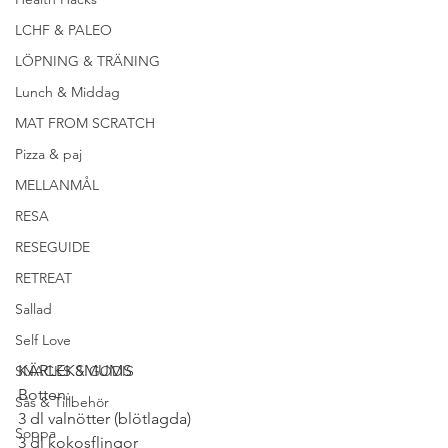
LCHF & PALEO
LÖPNING & TRÄNING
Lunch & Middag
MAT FROM SCRATCH
Pizza & paj
MELLANMÅL
RESA
RESEGUIDE
RETREAT
Sallad
Self Love
KÄRLEKSMUMS 
SNACKS & GODIS
Botten: 
Sås & Tillbehör
3 dl valnötter (blötlagda)
Soppa
3 dl kokosflingor