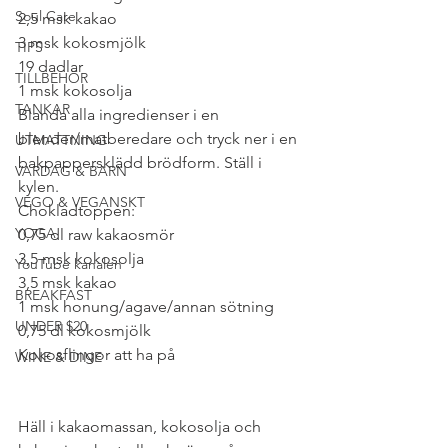
Soul Care
2,5 msk kakao
3 msk kokosmjölk
TIPS
19 dadlar
TILLBEHÖR
1 msk kokosolja
TANKAR
Blanda alla ingredienser i en 
blender/matberedare och tryck ner i en 
UTMATTNING
bakpappersklädd brödform. Ställ i 
VARDAG & BARN
kylen.
VEGO & VEGANSKT
Chokladtoppen:
YOGA
0,75 dl raw kakaosmör
3,5 msk kokosolja
YouTube kanalen
3,5 msk kakao
BREAKFAST
1 msk honung/agave/annan sötning
UNDER $20
0,75 dl kokosmjölk
Kokosflingor att ha på
WINE & DINE
Häll i kakaomassan, kokosolja och 