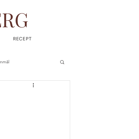
ERG
RECEPT
anmål
is
Everyday Magic
ÄDPRODUKTER