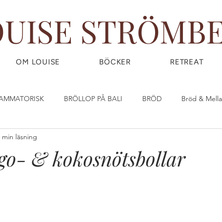
OUISE STRÖMB
OM LOUISE
BÖCKER
RETREAT
LAMMATORISK
BRÖLLOP PÅ BALI
BRÖD
Bröd & Mell
 min läsning
DIY - DO IT YOURSELF
Dryck & Smoothies
Efterrätt & God
o- & kokosnötsbollar
OW) FOOD
FRUKOST
GIY - GROW IT YOURSELF
Glass
IRLPOWER WEDNESDAY
Great Food
GÖR DINA EGNA ST