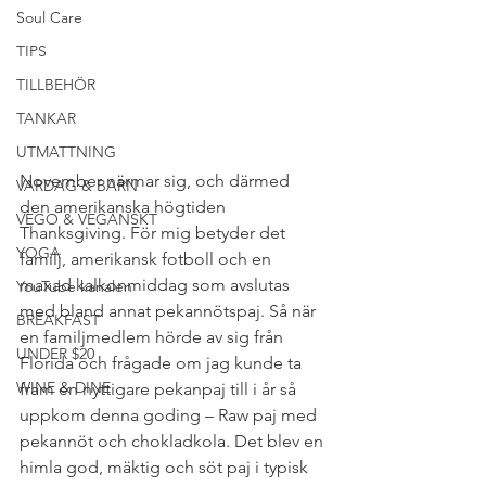
Soul Care
TIPS
TILLBEHÖR
TANKAR
UTMATTNING
November närmar sig, och därmed 
VARDAG & BARN
den amerikanska högtiden 
VEGO & VEGANSKT
Thanksgiving. För mig betyder det 
YOGA
familj, amerikansk fotboll och en 
maxad kalkonmiddag som avslutas 
YouTube kanalen
med bland annat pekannötspaj. Så när 
BREAKFAST
en familjmedlem hörde av sig från 
UNDER $20
Florida och frågade om jag kunde ta 
WINE & DINE
fram en nyttigare pekanpaj till i år så 
uppkom denna goding – Raw paj med 
pekannöt och chokladkola. Det blev en 
himla god, mäktig och söt paj i typisk 