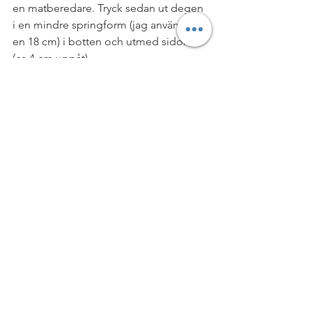
en matberedare. Tryck sedan ut degen 
i en mindre springform (jag använder 
en 18 cm) i botten och utmed sidorna 
(ca 4 cm uppåt).
2. Utan att tvätta matberedaren kan du 
nu lägga i samtliga ingredienser till 
fyllningen och mixa till en slät 
kolasmet, det tar ett par minuter så ha 
tålamod.
3. Bred ut fyllningen på botten i 
springformen och toppa med ett gäng 
pekannötter som dekoration. Avsluta 
med att sprinkla över havssalt.
Efterrätt & Godis
LCHF & PALEO
VEGO & VEGANSKT