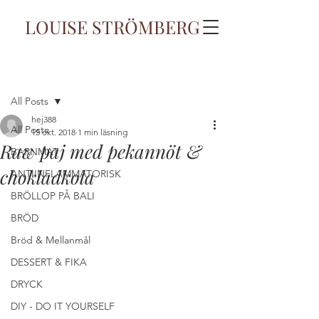
LOUISE STRÖMBERG
Inlägg
All Posts
hej388
All Posts
15 okt. 2018
1 min läsning
Raw paj med pekannöt &
BARNMAT
chokladkola
ANTIINFLAMMATORISK
BRÖLLOP PÅ BALI
BRÖD
Bröd & Mellanmål
DESSERT & FIKA
DRYCK
DIY - DO IT YOURSELF