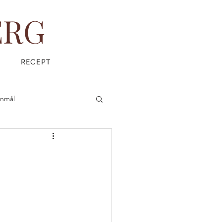
ERG
RECEPT
anmål
is
Everyday Magic
ÄDPRODUKTER