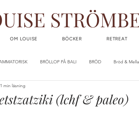
OUISE STRÖMB
OM LOUISE
BÖCKER
RETREAT
LAMMATORISK
BRÖLLOP PÅ BALI
BRÖD
Bröd & Mell
1 min läsning
DIY - DO IT YOURSELF
Dryck & Smoothies
Efterrätt & God
tstzatziki (lchf & paleo)
OW) FOOD
FRUKOST
GIY - GROW IT YOURSELF
Glass
IRLPOWER WEDNESDAY
Great Food
GÖR DINA EGNA ST