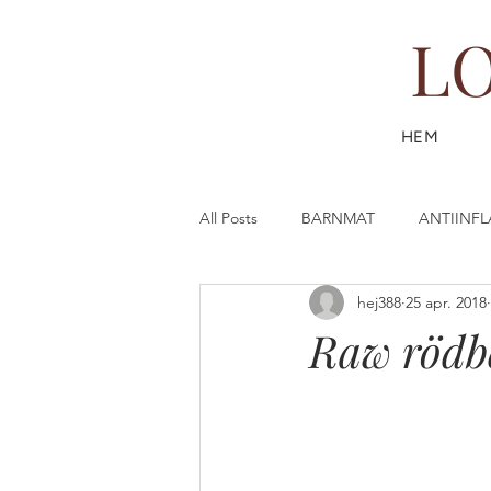
L
HEM
All Posts
BARNMAT
ANTIINF
hej388
25 apr. 2018
DESSERT & FIKA
DRYCK
Raw rödbe
FISK & SKALDJUR
FAST (SL
GÖR DIN EGEN HUDVÅRD
G