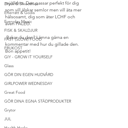
mjölkfritt. Den passar perfekt för dig 
Dryck & Smoothies
som vill älskar semlor men vill äta mer 
Efterrätt & Godis
hälsosamt, dig som äter LCHF och 
Everyday Magic
även PALEO.
FISK & SKALDJUR
 Bakar du den? Lämna gärna en 
FAST (SLOW) FOOD
kommentar med hur du gillade den. 
FRUKOST
Bon appetit!
GIY - GROW IT YOURSELF
Glass
GÖR DIN EGEN HUDVÅRD
GIRLPOWER WEDNESDAY
Great Food
GÖR DINA EGNA STÄDPRODUKTER
Grytor
JUL
Health Hacks