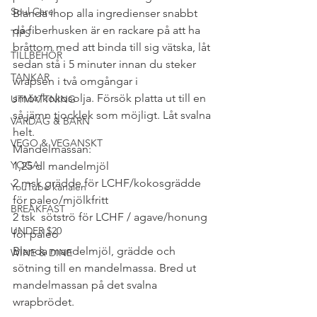
Soul Care
Blanda ihop alla ingredienser snabbt 
då fiberhusken är en rackare på att ha 
TIPS
bråttom med att binda till sig vätska, låt 
TILLBEHÖR
sedan stå i 5 minuter innan du steker 
TANKAR
wrapsen i två omgångar i 
smör/kokosolja. Försök platta ut till en 
UTMATTNING
så jämn tjocklek som möjligt. Låt svalna 
VARDAG & BARN
helt.
VEGO & VEGANSKT
Mandelmassan:
YOGA
1,25 dl mandelmjöl
2 msk grädde för LCHF/kokosgrädde 
YouTube kanalen
för paleo/mjölkfritt
BREAKFAST
2 tsk  sötströ för LCHF / agave/honung 
UNDER $20
för paleo
Blanda mandelmjöl, grädde och 
WINE & DINE
sötning till en mandelmassa. Bred ut 
mandelmassan på det svalna 
wrapbrödet.