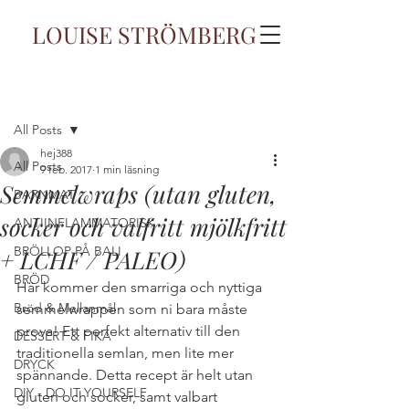
LOUISE STRÖMBERG
Inlägg
All Posts
hej388
All Posts
9 feb. 2017
1 min läsning
Semmelwraps (utan gluten,
BARNMAT
socker och valfritt mjölkfritt
ANTIINFLAMMATORISK
BRÖLLOP PÅ BALI
+ LCHF / PALEO)
BRÖD
Här kommer den smarriga och nyttiga 
Bröd & Mellanmål
semmelwrappen som ni bara måste 
prova! Ett perfekt alternativ till den 
DESSERT & FIKA
traditionella semlan, men lite mer 
DRYCK
spännande. Detta recept är helt utan 
DIY - DO IT YOURSELF
gluten och socker, samt valbart 