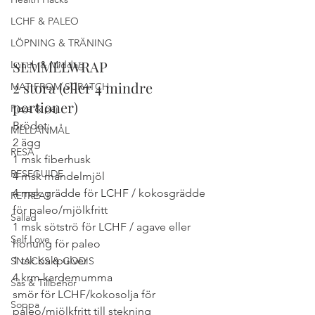
LCHF & PALEO
LÖPNING & TRÄNING
SEMMELWRAP
Lunch & Middag
2 stora (eller 4 mindre 
MAT FROM SCRATCH
portioner)
Pizza & paj
Brödet:
MELLANMÅL
2 ägg
RESA
1 msk fiberhusk
RESEGUIDE
4 msk mandelmjöl
4 msk grädde för LCHF / kokosgrädde 
RETREAT
för paleo/mjölkfritt
Sallad
1 msk sötströ för LCHF / agave eller 
Self Love
honung för paleo
1 tsk bakpulver
SNACKS & GODIS
4 krm kardemumma
Sås & Tillbehör
smör för LCHF/kokosolja för 
Soppa
paleo/mjölkfritt till stekning  