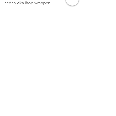
sedan vika ihop wrappen.
#NYTTIGFIKA
#PALEOMEJERIFRITT
#CLEANEATING
#LCHFLÅGKOLHYDRATSKOST
#SOCKERFRITT
#MJÖLKFRITT
#RECEPT
#GLUTENFRITT
DESSERT & FIKA
Efterrätt & Godis
LCHF & PALEO
Visa alla
Senaste inlägg