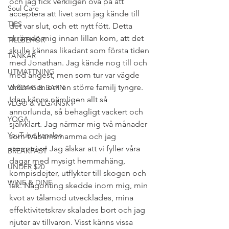
och jag fick verkligen öva på att 
Soul Care
acceptera att livet som jag kände till 
TIPS
det var slut, och ett nytt fött. Detta 
skrämde mig innan lillan kom, att det 
TILLBEHÖR
skulle kännas likadant som första tiden 
TANKAR
med Jonathan. Jag kände nog till och 
UTMATTNING
med ångest, men som tur var vägde 
drömmen om en större familj tyngre. 
VARDAG & BARN
Idag känns nämligen allt så 
VEGO & VEGANSKT
annorlunda, så behagligt vackert och 
YOGA
självklart. Jag närmar mig två månader 
YouTube kanalen
som tvåbarnsmamma och jag 
stormtrivs! Jag älskar att vi fyller våra 
BREAKFAST
dagar med mysigt hemmahäng, 
UNDER $20
kompisdejter, utflykter till skogen och 
WINE & DINE
lek. Någonting skedde inom mig, min 
kvot av tålamod utvecklades, mina 
effektivitetskrav skalades bort och jag 
njuter av tillvaron. Visst känns vissa 