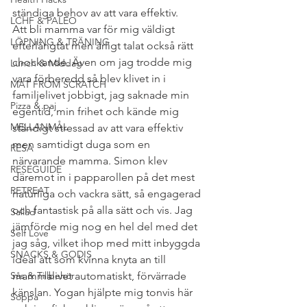
ständiga behov av att vara effektiv.
LCHF & PALEO
Att bli mamma var för mig väldigt 
LÖPNING & TRÄNING
efterlängtat men ärligt talat också rätt 
chockande. Även om jag trodde mig 
Lunch & Middag
vara förberedd så blev klivet in i 
MAT FROM SCRATCH
familjelivet jobbigt, jag saknade min 
Pizza & paj
egentid, min frihet och kände mig 
MELLANMÅL
ständigt stressad av att vara effektiv 
men samtidigt duga som en 
RESA
närvarande mamma. Simon klev 
RESEGUIDE
däremot in i papparollen på det mest 
RETREAT
naturliga och vackra sätt, så engagerad 
och fantastisk på alla sätt och vis. Jag 
Sallad
jämförde mig nog en hel del med det 
Self Love
jag såg, vilket ihop med mitt inbyggda 
SNACKS & GODIS
ideal att som kvinna knyta an till 
Sås & Tillbehör
mammalivet automatiskt, förvärrade 
känslan. Yogan hjälpte mig tonvis här 
Soppa