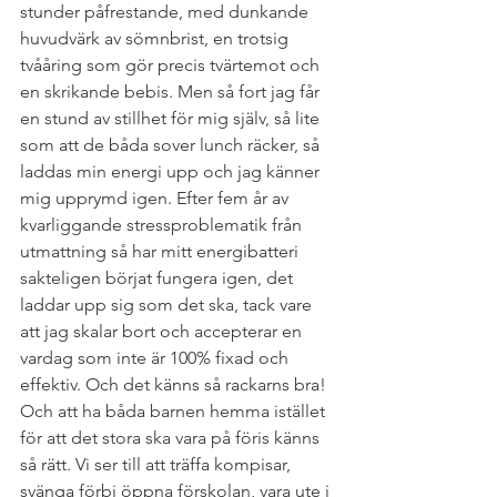
stunder påfrestande, med dunkande 
huvudvärk av sömnbrist, en trotsig 
tvååring som gör precis tvärtemot och 
en skrikande bebis. Men så fort jag får 
en stund av stillhet för mig själv, så lite 
som att de båda sover lunch räcker, så 
laddas min energi upp och jag känner 
mig upprymd igen. Efter fem år av 
kvarliggande stressproblematik från 
utmattning så har mitt energibatteri 
sakteligen börjat fungera igen, det 
laddar upp sig som det ska, tack vare 
att jag skalar bort och accepterar en 
vardag som inte är 100% fixad och 
effektiv. Och det känns så rackarns bra!
Och att ha båda barnen hemma istället 
för att det stora ska vara på föris känns 
så rätt. Vi ser till att träffa kompisar, 
svänga förbi öppna förskolan, vara ute i 