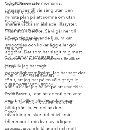
tidigt de senaste mornarna, 
Dryck & Smoothies
intassandes till vår säng utan den 
Efterrätt & Godis
minsta plan på att somna om utan 
Everyday Magic
snarare väcka sin älskade lillasyster. 
FISK & SKALDJUR
Frustration deluxe. Så vi går ner till 
köket, tänder levande ljus, mixar 
FAST (SLOW) FOOD
smoothies och kokar ägg eller gör 
FRUKOST
äggröra. Det som har slagit mig mest 
GIY - GROW IT YOURSELF
med att bli tvåbarnsmamma är vilket 
jättekliv jag har tagit 
Glass
personlighetsmässigt. Jag har sagt det 
GÖR DIN EGEN HUDVÅRD
förut, att jag bär på en väldigt tydlig 
GIRLPOWER WEDNESDAY
känsla av att jag håller på att utvecklas 
rejält just nu, utan att egentligen veta 
Great Food
exakt på vilket sätt. En diffus men 
GÖR DINA EGNA STÄDPRODUKTER
häftig känsla. En del av den 
Grytor
utvecklingen sker definitivt i min 
JUL
mammaroll, min kvot av tidigare 
nonexistserande tålamod och mitt 
Health Hacks