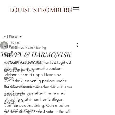
LOUISE STRÖMBERG
Inlägg
All Posts
hej388
All Posts
20 okt. 2017
3 min läsning
TRÖTT & HARMONISK
BARNMAT
… Gah! Vad sömnen har fått tagit ett 
ANTIINFLAMMATORISK
kliv tillbaka den senaste veckan. 
BRÖLLOP PÅ BALI
Vivianna är mitt uppe i fasen av 
BRÖD
kvällsskrik, en vanlig period under 
Bröd & Mellanmål
bebisars första månader där kvällarna 
består av timme efter timme med 
DESSERT & FIKA
otröstlig gråt innan hon äntligen 
DRYCK
somnar av utmattning. Och med en 
DIY - DO IT YOURSELF
perfekt timing så har J vaknat lite väl 