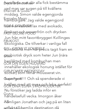
handlade mat där alla fick bestämma 
Dryck & Smoothies
vad man var sugen på till kvällens 
Efterrätt & Godis
middag. Simon valde egengjorda 
Everyday Magic
hamburgare. Jag valde egengjord 
FISK & SKALDJUR
sushi av kallrökt lax med avokado, 
färskost och sesamfrön och drycken 
FAST (SLOW) FOOD
Jun från mitt favoritbryggeri Kvillinges 
FRUKOST
Ekologiska. De tillverkar i vanliga fall 
GIY - GROW IT YOURSELF
kombucha men har precis tagit fram en 
probiotisk dryck som heter Jun (nära 
Glass
besläktad med kombuchan men 
GÖR DIN EGEN HUDVÅRD
innehåller ekologisk honung istället för 
GIRLPOWER WEDNESDAY
socker) som liknar mousserat vin. 
Supergott!!! Och så spenderade vi 
Great Food
kvällen med att mysa och leka, perfekt!
GÖR DINA EGNA STÄDPRODUKTER
Nu försöker jag ladda inför en 
Grytor
händelsefull vecka. Imorgon åker 
JUL
nämligen Jonathan och jag på en liten 
utflykt till hemlig destination då 
Health Hacks