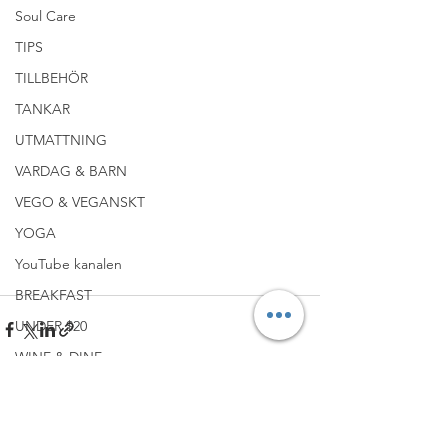
Soul Care
TIPS
TILLBEHÖR
TANKAR
UTMATTNING
VARDAG & BARN
VEGO & VEGANSKT
YOGA
YouTube kanalen
#VARDAG
BREAKFAST
UNDER $20
WINE & DINE
Visa alla
Senaste inlägg