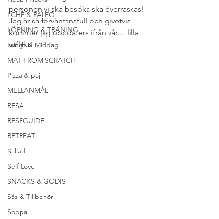
personen vi ska besöka ska överraskas! 
LCHF & PALEO
Jag är så förväntansfull och givetvis 
LÖPNING & TRÄNING
kommer jag uppdatera ifrån vår… lilla 
utflykt!
Lunch & Middag
MAT FROM SCRATCH
Pizza & paj
MELLANMÅL
RESA
RESEGUIDE
RETREAT
Sallad
Self Love
SNACKS & GODIS
Sås & Tillbehör
Soppa