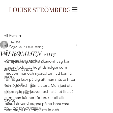
LOUISE STRÖMBERG
Inlägg
All Posts
hej388
All Posts
2 jan. 2017
1 min läsning
VÄLKOMMEN 2017
BARNMAT
Vår nyårshelg var helt kanon! Jag kan 
ANTIINFLAMMATORISK
annars tycka att högtidshelger som 
BRÖLLOP PÅ BALI
midsommar och nyårsafton lätt kan få 
BRÖD
för höga krav på sig att man måste hitta 
Bröd & Mellanmål
på något och gärna stort. Men just att 
skippa de där kraven och istället fira så 
DESSERT & FIKA
som man känner för brukar bli allra 
DRYCK
bäst. I år var vi sugna på att bara vara 
DIY - DO IT YOURSELF
hemma, vi bakade, åkte in och 