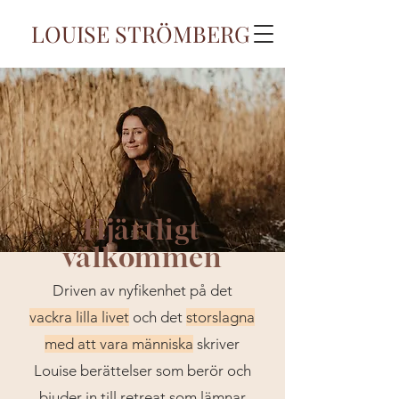
LOUISE STRÖMBERG
Hjärtligt
välkommen
Driven av nyfikenhet på det
vackra lilla livet
och det
storslagna
med att vara människa
skriver
Louise berättelser som berör och
bjuder in till retreat som lämnar