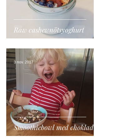
Raw cashewnötsyoghurt
3 nov. 2017
Smoothiebowl med choklad