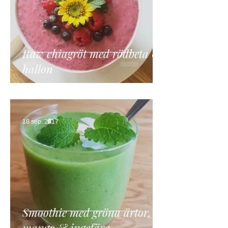
Raw chiagröt med rödbeta &
hallon
18 sep. 2017
Smoothie med gröna ärtor,
mango & ingefära