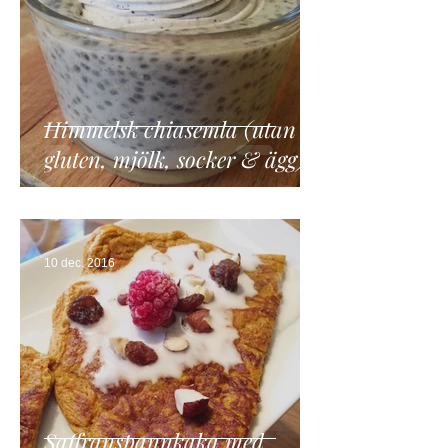
Himmelsk chiasemla (utan
gluten, mjölk, socker & ägg)
10 dec. 2016
Saffranspannkaka med