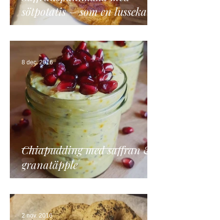
sötpotatis – som en lussekatt
i en pannkaka
8 dec. 2016
Chiapudding med saffran &
granatäpple
2 nov. 2016