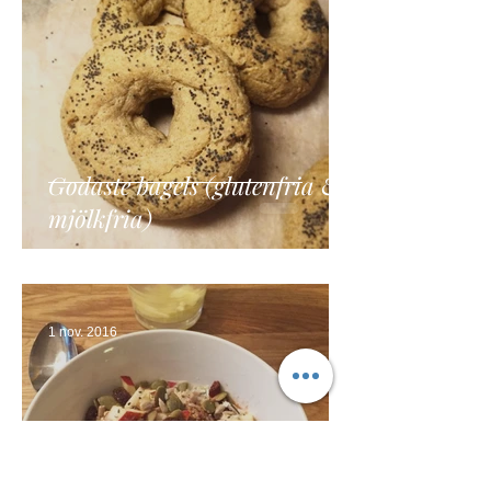
Godaste bagels (glutenfria &
mjölkfria)
1 nov. 2016