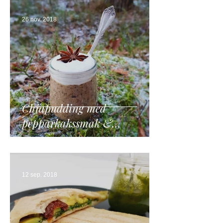
26 nov. 2018
Chiapudding med
pepparkakssmak &
vaniljgrädde
12 sep. 2018