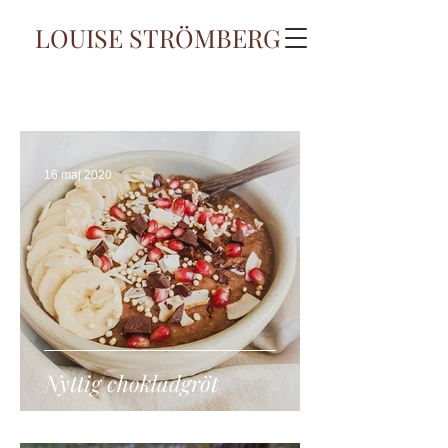
LOUISE STRÖMBERG
frukost
16 maj 2020
Nyttig chokladgröt