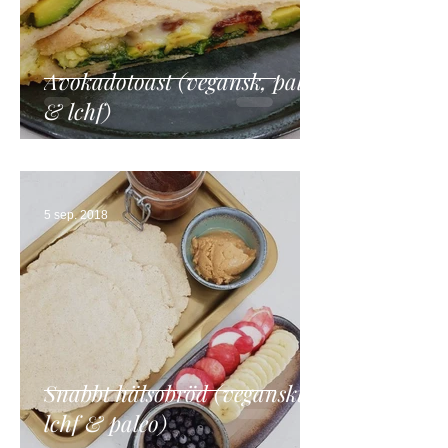
Avokadotoast (vegansk, paleo
& lchf)
5 sep. 2018
Snabbt hälsobröd (veganskt,
lchf & paleo)