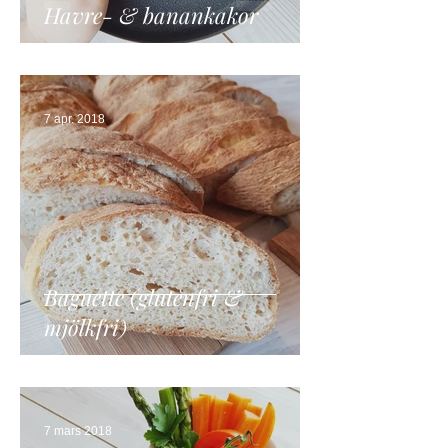
Havre- & banankakor
7 apr. 2018
Baguette (glutenfri &
mjölkfri)
7 mars 2018