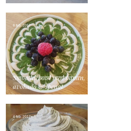
8 feb. 2017
Smoothiebowl med banan,
avokado & spenat
4 feb. 2017