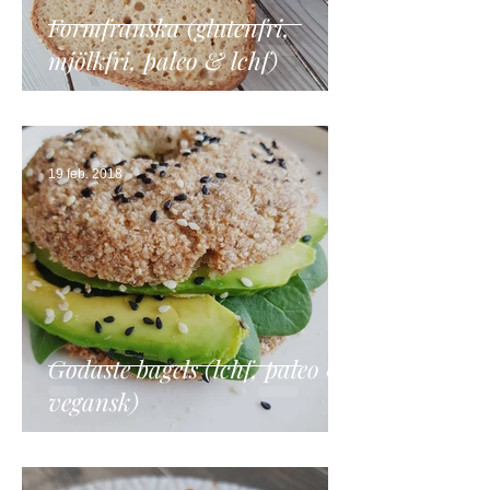
Formfranska (glutenfri,
mjölkfri, paleo & lchf)
19 feb. 2018
Godaste bagels (lchf, paleo &
vegansk)