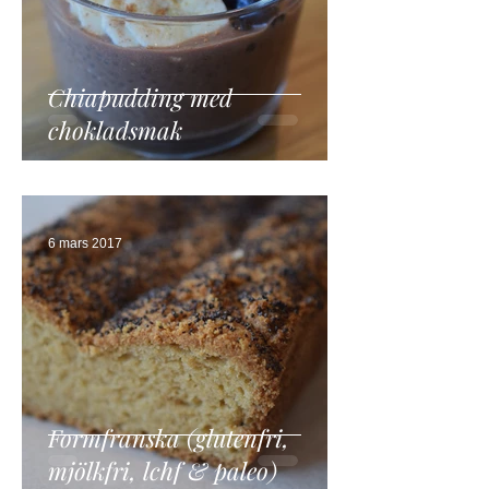
Chiapudding med
chokladsmak
6 mars 2017
Formfranska (glutenfri,
mjölkfri, lchf & paleo)