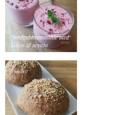
Jordgubbssmoothie med
kokos & mynta
3 aug. 2017