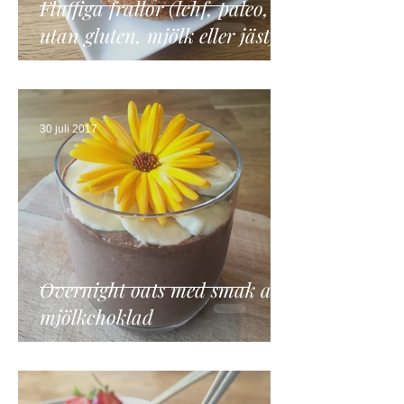
Fluffiga frallor (lchf, paleo,
utan gluten, mjölk eller jäst)
30 juli 2017
Overnight oats med smak av
mjölkchoklad