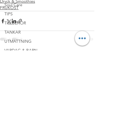
Dryck & Smoothies
Soul Care
FRUKOST
TIPS
TILLBEHÖR
TANKAR
UTMATTNING
VARDAG & BARN
Visa alla
Senaste inlägg
VEGO & VEGANSKT
YOGA
YouTube kanalen
BREAKFAST
UNDER $20
WINE & DINE