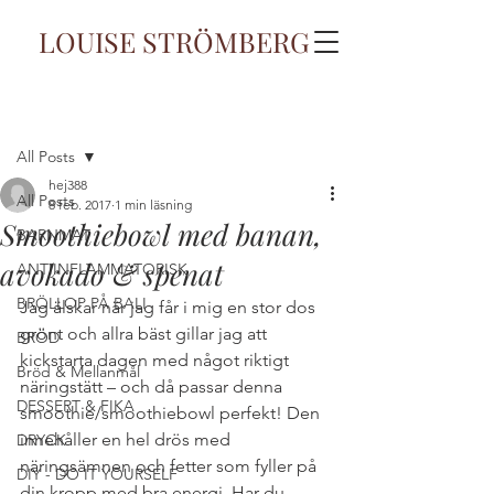
LOUISE STRÖMBERG
Inlägg
All Posts
hej388
All Posts
8 feb. 2017
1 min läsning
Smoothiebowl med banan,
BARNMAT
avokado & spenat
ANTIINFLAMMATORISK
BRÖLLOP PÅ BALI
Jag älskar när jag får i mig en stor dos 
grönt och allra bäst gillar jag att 
BRÖD
kickstarta dagen med något riktigt 
Bröd & Mellanmål
näringstätt – och då passar denna 
DESSERT & FIKA
smoothie/smoothiebowl perfekt! Den 
innehåller en hel drös med 
DRYCK
näringsämnen och fetter som fyller på 
DIY - DO IT YOURSELF
din kropp med bra energi. Har du 