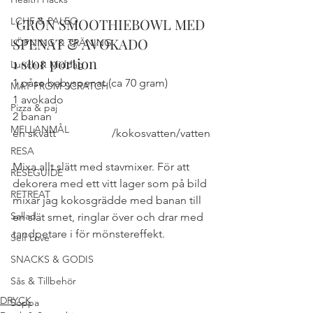
LCHF & PALEO
 GRÖN SMOOTHIEBOWL MED 
SPENAT & AVOKADO
LÖPNING & TRÄNING
1 stor portion
Lunch & Middag
1 påse babyspenat (ca 70 gram)
MAT FROM SCRATCH
1 avokado
Pizza & paj
2 banan
MELLANMÅL
en skvätt 
kombucha
/kokosvatten/vatten
RESA
Mixa allt slätt med stavmixer. För att 
RESEGUIDE
dekorera med ett vitt lager som på bild 
RETREAT
mixar jag kokosgrädde med banan till 
Sallad
en slät smet, ringlar över och drar med 
tandpetare i för mönstereffekt.
Self Love
#FRUKOST
#RAWFOOD
SNACKS & GODIS
#CLEANEATING
#JUICEampSHOTS
Sås & Tillbehör
#SMOOTHIES
DRYCK
Soppa