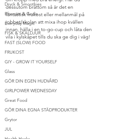
Dryck & Smoothies
dessutom bråttom så är det en 
Efterrätt & Godis
fantastisk frukost eller mellanmål på 
jobbet/skolan att mixa ihop kvällen 
Everyday Magic
innan, hälla i en to-go-cup och låta den 
FISK & SKALDJUR
vila i kylskåpet tills du ska ge dig i väg!
FAST (SLOW) FOOD
FRUKOST
GIY - GROW IT YOURSELF
Glass
GÖR DIN EGEN HUDVÅRD
GIRLPOWER WEDNESDAY
Great Food
GÖR DINA EGNA STÄDPRODUKTER
Grytor
JUL
Health Hacks