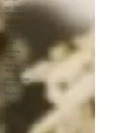
DIY - DO IT
YOURSELF
Dryck &
Smoothies
Efterrätt &
Godis
Everyday
Magic
FISK &
SKALDJUR
FAST (SLOW)
FOOD
FRUKOST
GIY - GROW
IT YOURSELF
Glass
GÖR DIN
EGEN