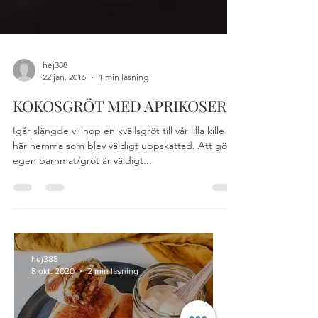
hej388
22 jan. 2016
1 min läsning
KOKOSGRÖT MED APRIKOSER
Igår slängde vi ihop en kvällsgröt till vår lilla kille
här hemma som blev väldigt uppskattad. Att göra
egen barnmat/gröt är väldigt...
hej388