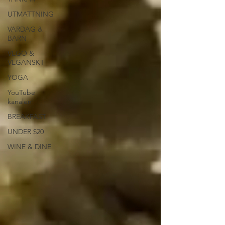
UTMATTNING
VARDAG &
BARN
VEGO &
VEGANSKT
YOGA
YouTube
kanalen
BREAKFAST
UNDER $20
WINE & DINE