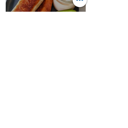
8 okt. 2020
2 min läsning
Chimichangas med krämig
sötsursås
hej388
28 juli 2020
3 min läsning