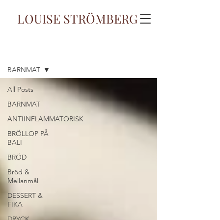
LOUISE STRÖMBERG
Blogg
BARNMAT
All Posts
BARNMAT
ANTIINFLAMMATORISK
BRÖLLOP PÅ
BALI
BRÖD
Bröd &
Mellanmål
DESSERT &
FIKA
DRYCK