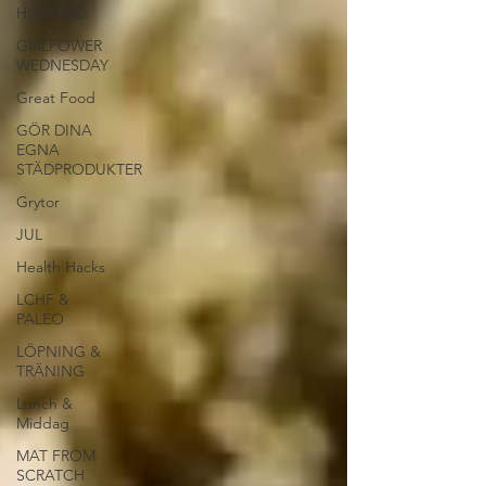
HUDVÅRD
GIRLPOWER
WEDNESDAY
Great Food
GÖR DINA
EGNA
STÄDPRODUKTER
Grytor
JUL
Health Hacks
LCHF &
PALEO
LÖPNING &
TRÄNING
Lunch &
Middag
MAT FROM
SCRATCH