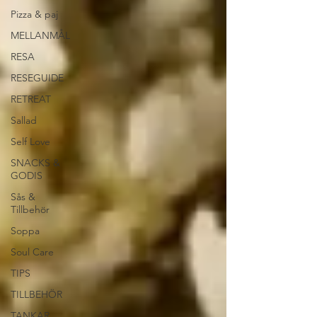
Pizza & paj
MELLANMÅL
RESA
RESEGUIDE
RETREAT
Sallad
Self Love
SNACKS &
GODIS
Sås &
Tillbehör
Soppa
Soul Care
TIPS
TILLBEHÖR
TANKAR