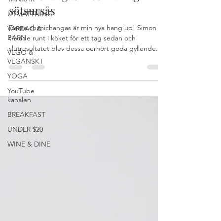
UTMATTNING
Chimichangas med krämig
VARDAG &
sötsursås
BARN
Dessa chimichangas är min nya hang up! Simon
VEGO &
trixade runt i köket för ett tag sedan och
VEGANSKT
slutresultatet blev dessa oerhört goda gyllende...
YOGA
YouTube
kanalen
BREAKFAST
UNDER $20
WINE & DINE