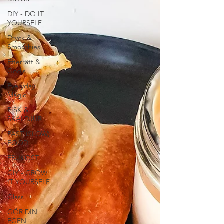
DIY - DO IT
YOURSELF
Dryck &
Smoothies
Efterrätt &
Godis
Everyday
Magic
FISK &
SKALDJUR
FAST (SLOW)
FOOD
FRUKOST
GIY - GROW
IT YOURSELF
Glass
GÖR DIN
EGEN