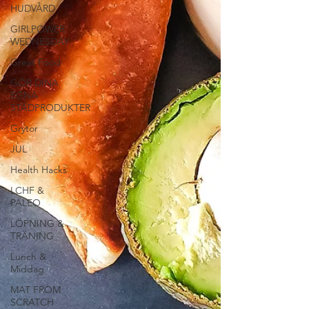
HUDVÅRD
GIRLPOWER
WEDNESDAY
Great Food
GÖR DINA
EGNA
STÄDPRODUKTER
Grytor
JUL
Health Hacks
LCHF &
PALEO
LÖPNING &
TRÄNING
Lunch &
Middag
MAT FROM
SCRATCH