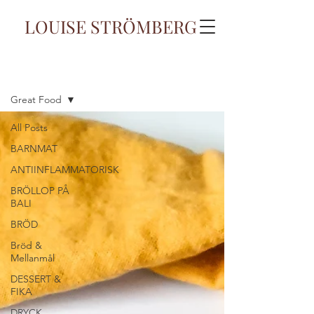
LOUISE STRÖMBERG
Blogg
Great Food
All Posts
BARNMAT
ANTIINFLAMMATORISK
BRÖLLOP PÅ
BALI
BRÖD
Bröd &
Mellanmål
DESSERT &
FIKA
DRYCK