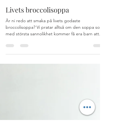
hej388
8 juni 2020
1 min läsning
Livets broccolisoppa
Är ni redo att smaka på livets godaste
broccolisoppa? Vi pratar alltså om den soppa som
med största sannolikhet kommer få era barn att...