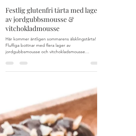
hej388
28 juli 2020
3 min läsning
Festlig glutenfri tårta med lager
av jordgubbsmousse &
vitchokladmousse
Här kommer äntligen sommarens älsklingstårta!
Fluffiga bottnar med flera lager av
jordgubbsmousse och vitchokladsmousse
spacklad i...