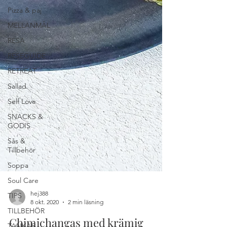
Pizza & paj
MELLANMÅL
RESA
RESEGUIDE
RETREAT
Sallad
Self Love
SNACKS &
GODIS
Sås &
Tillbehör
Soppa
Soul Care
TIPS
TILLBEHÖR
hej388
8 okt. 2020
2 min läsning
TANKAR