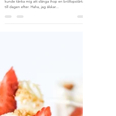
hej388
16 juni 2020
2 min läsning
Rawfood tårta med choklad,
hallon & browniebotten
I fredags fick jag en sån rolig förfrågan om jag
kunde tänka mig att slänga ihop en bröllopstårta
till dagen efter. Haha, jag älskar...