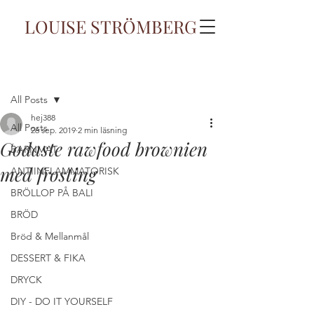
LOUISE STRÖMBERG
Inlägg
All Posts
hej388
All Posts
26 sep. 2019
2 min läsning
Godaste rawfood brownien
BARNMAT
med frosting
ANTIINFLAMMATORISK
BRÖLLOP PÅ BALI
BRÖD
Bröd & Mellanmål
DESSERT & FIKA
DRYCK
DIY - DO IT YOURSELF