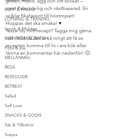
gluten, mjölk, ägg och vitt socker – 
samt Paleovänlig och växtbaserad. En 
LCHF & PALEO
solklar fikafavorit till höstmyset! 
LÖPNING & TRÄNING
Hoppas det ska smaka! ♥
Lunch & Middag
Testar du mitt recept? Tagga mig gärna 
i din bild då det är så roligt att få se 
MAT FROM SCRATCH
recepten komma till liv i era kök eller 
Pizza & paj
lämna en kommentar här nedanför! 🙂
MELLANMÅL
RESA
RESEGUIDE
RETREAT
Sallad
Self Love
SNACKS & GODIS
Sås & Tillbehör
Soppa