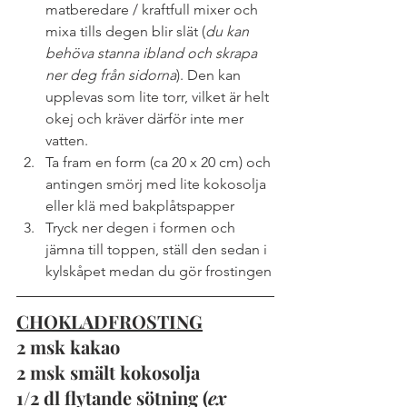
matberedare / kraftfull mixer och 
mixa tills degen blir slät (
du kan 
behöva stanna ibland och skrapa 
ner deg från sidorna
). Den kan 
upplevas som lite torr, vilket är helt 
okej och kräver därför inte mer 
vatten.
Ta fram en form (ca 20 x 20 cm) och 
antingen smörj med lite kokosolja 
eller klä med bakplåtspapper
Tryck ner degen i formen och 
jämna till toppen, ställ den sedan i 
kylskåpet medan du gör frostingen
CHOKLADFROSTING
2 msk kakao
2 msk smält kokosolja
1/2 dl flytande sötning (
ex 