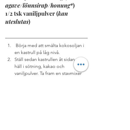
agave/lönnsirap/honung*
)
1/2 tsk vaniljpulver (
kan 
uteslutas
)
 Börja med att smälta kokosoljan i 
en kastrull på låg nivå.
Ställ sedan kastrullen åt sidan och 
häll i sötning, kakao och 
vaniljpulver. Ta fram en stavmixer 
och mixa smeten tills det blir en 
krämig konsistens som går ihop.
Häll över frostingen på brownien 
och ta hjälp av en slickepott för att 
jämna till den.
Ställ sedan in brownien i kylen i 
minst 1,5 timma innan servering.
NJUT! 