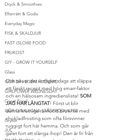
Dryck & Smoothies
Efterrätt & Godis
Everyday Magic
FISK & SKALDJUR
FAST (SLOW) FOOD
FRUKOST
GIY - GROW IT YOURSELF
Glass
Och så var det äntligen dags att släppa 
GÖR DIN EGEN HUDVÅRD
ett färskt recept med hög smarr-faktor 
GIRLPOWER WEDNESDAY
och en hälsosam ingredienslista! 
SOM 
Great Food
JAG HAR LÄNGTAT
! Först ut blir 
GÖR DINA EGNA STÄDPRODUKTER
denna krämiga rawfood brownie med 
chokladfrosting som ofta försvinner 
Grytor
ruggigt fort här hemma. Och som går 
JUL
galet fort att slänga ihop! Den är fri från 
Health Hacks