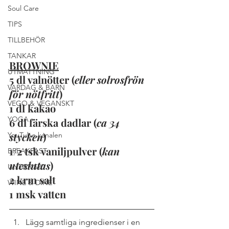
Soul Care
TIPS
TILLBEHÖR
TANKAR
BROWNIE
UTMATTNING
5 dl valnötter (
eller solrosfrön 
VARDAG & BARN
för nötfritt
)
VEGO & VEGANSKT
1 dl kakao
YOGA
6 dl färska dadlar (
ca 34 
stycken
)
YouTube kanalen
1/2 tsk vaniljpulver (
kan 
BREAKFAST
uteslutas
)
UNDER $20
2 krm salt 
WINE & DINE
1 msk vatten
Lägg samtliga ingredienser i en 