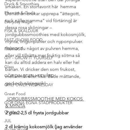
Dryck & Smoothies
smaken. En storfavorit här  hemma 
Efterrätt & Godis
(Jonathan brukar upprepa ”ättegott, 
tack nälla mamma” vid förtäring) är 
Everyday Magic
dessa rosa sköningar – 
FISK & SKALDJUR
jordgubbssmoothies med kokosmjölk, 
FAST (SLOW) FOOD
mynta, lingonpulver och nyponpulver. 
Saknar du något av pulvren hemma, 
FRUKOST
eller vill tillsätta mer fruktig sötma så 
GIY - GROW IT YOURSELF
kan du alltid addera en halv eller hel 
Glass
banan. Vi dricker den som frukost, 
GÖR DIN EGEN HUDVÅRD
mellanmål eller fika. Både mättande, 
god och näringsrik!
GIRLPOWER WEDNESDAY
Great Food
JORGUBBSSMOOTHIE MED KOKOS 
GÖR DINA EGNA STÄDPRODUKTER
& MYNTA
Grytor
2 glas
2-2,5 dl frysta jordgubbar
JUL
2 dl krämig kokosmjölk (jag använder 
Health Hacks