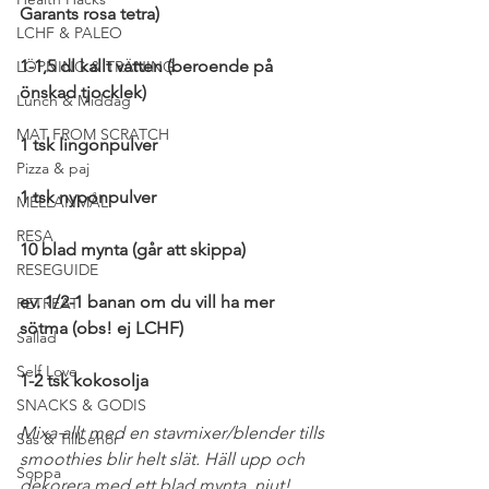
Garants rosa tetra)
LCHF & PALEO
1-1,5 dl kallt vatten (beroende på 
LÖPNING & TRÄNING
önskad tjocklek)
Lunch & Middag
MAT FROM SCRATCH
1 tsk lingonpulver
Pizza & paj
1 tsk nyponpulver
MELLANMÅL
RESA
10 blad mynta (går att skippa)
RESEGUIDE
ev. 1/2-1 banan om du vill ha mer 
RETREAT
sötma (obs! ej LCHF)
Sallad
Self Love
1-2 tsk kokosolja
SNACKS & GODIS
Mixa allt med en stavmixer/blender tills 
Sås & Tillbehör
smoothies blir helt slät. Häll upp och 
Soppa
dekorera med ett blad mynta, njut!