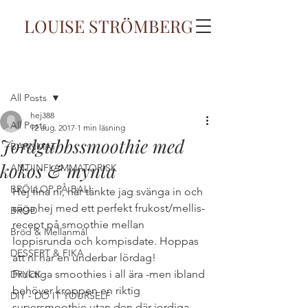
LOUISE STRÖMBERG
Inlägg
All Posts
hej388
All Posts
12 aug. 2017
1 min läsning
Jordgubbssmoothie med
BARNMAT
kokos & mynta
ANTIINFLAMMATORISK
BRÖLLOP PÅ BALI
Hej fina ni, här tänkte jag svänga in och 
säga hej med ett perfekt frukost/mellis-
BRÖD
recept på smoothie mellan 
Bröd & Mellanmål
loppisrunda och kompisdate. Hoppas 
DESSERT & FIKA
att ni har en underbar lördag!
Fruktiga smoothies i all ära -men ibland 
DRYCK
behöver kroppen en riktig 
DIY - DO IT YOURSELF
supersmoothie utan den där jordiga 