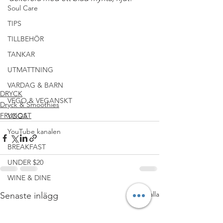
Soul Care
#FRUKOST
#MELLANMÅL
#PALEOMEJERIFRITT
#RAWFOOD
TIPS
#CLEANEATING
TILLBEHÖR
#LCHFLÅGKOLHYDRATSKOST
TANKAR
#SOCKERFRITT
#MJÖLKFRITT
UTMATTNING
#JUICEampSHOTS
#SMOOTHIES
#RECEPT
#VEGANSK
VARDAG & BARN
DRYCK
VEGO & VEGANSKT
Dryck & Smoothies
FRUKOST
YOGA
YouTube kanalen
BREAKFAST
UNDER $20
WINE & DINE
Visa alla
Senaste inlägg