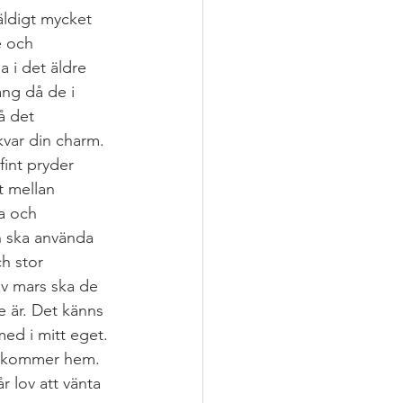
äldigt mycket 
e och 
dag
 i det äldre 
ång då de i 
å det 
kvar din charm.
int pryder 
t mellan 
a och 
n ska använda 
h stor 
av mars ska de 
e är. Det känns 
med i mitt eget. 
i kommer hem. 
r lov att vänta 