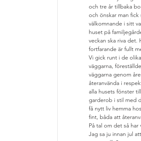
och tre år tillbaka 
och önskar man fick 
Grytor
JUL
Health Hacks
välkomnande i sitt v
huset på familjegårde
veckan ska riva det. 
MAT FROM SCRATCH
Pizza &
fortfarande är fullt
Vi gick runt i de ol
väggarna, föreställde
väggarna genom åren. 
återanvända i respek
alla husets fönster t
garderob i stil med 
få nytt liv hemma ho
fint, båda att återan
På tal om det så har
Jag sa ju innan jul a