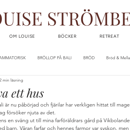
OUISE STRÖMB
OM LOUISE
BÖCKER
RETREAT
LAMMATORISK
BRÖLLOP PÅ BALI
BRÖD
Bröd & Mell
2 min läsning
DIY - DO IT YOURSELF
Dryck & Smoothies
Efterrätt & God
va ett hus
OW) FOOD
FRUKOST
GIY - GROW IT YOURSELF
Glass
i är nu påbörjad och fjärilar har verkligen hittat till mag
jag försöker njuta av det.
ens en sväng ut till mina farföräldrars gård på Vikboland
IRLPOWER WEDNESDAY
Great Food
GÖR DINA EGNA ST
ed barn. Våran farfar och hennes farmor var syskon, men 