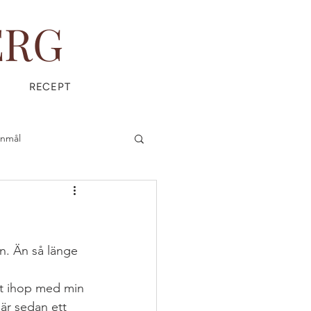
ERG
RECEPT
anmål
is
Everyday Magic
en. Än så länge 
et ihop med min 
ÄDPRODUKTER
är sedan ett 