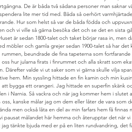
bortgångna. De är båda två sådana personer man saknar v
spendera lite mer tid med. Båda så oerhört varmhjärtad
LCHF & PALEO
LÖPNING & TRÄNING
Lunch & Mid
arande. Hur som helst så var de båda födda och uppvuxna
n och vi ville så gärna besöka det och se det en sista g
Huset är sedan 1800-talet och taket börjar rasa in, men d
 paj
MELLANMÅL
RESA
 med möbler och gamla grejer sedan 1900-talet så har det 
ika rummen, beundrade de fina tapeterna som fortfarande f
 oss hur jularna firats i finrummet och alla skratt som eka
Därefter valde vi ut saker som vi gärna skulle vilja spar
tive hem. Min syssling hittade en fin kamin och min kusi
ill att bygga ett orangeri. Jag hittade en superfin skänk oc
den i Narnia. Så vackra och när jag kommer hem i slutet 
s oss, kanske målar jag om dem eller låter de vara som d
vända men också låta en del av min farfars hem få finnas 
 vi pausat målandet här hemma och återupptar det när v
tt jag tänkte bjuda med er på en liten rundvandring, det få