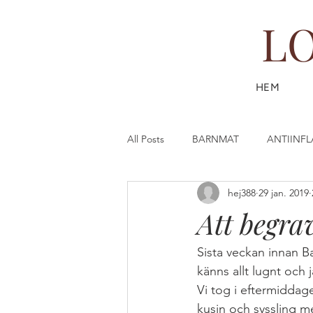
L
HEM
All Posts
BARNMAT
ANTIINF
hej388
29 jan. 2019
DESSERT & FIKA
DRYCK
Att begra
FISK & SKALDJUR
FAST (SL
Sista veckan innan Bal
känns allt lugnt och 
Vi tog i eftermiddag
GÖR DIN EGEN HUDVÅRD
G
kusin och syssling m