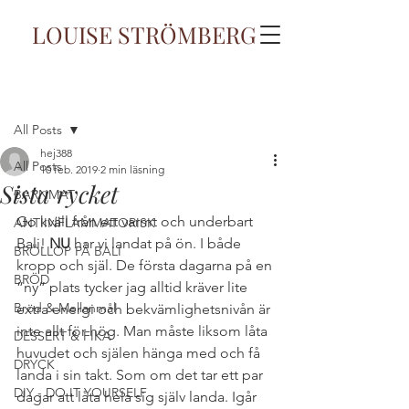
LOUISE STRÖMBERG
Inlägg
All Posts
hej388
All Posts
10 feb. 2019
2 min läsning
Sista rycket
BARNMAT
Go kväll från ett varmt och underbart 
ANTIINFLAMMATORISK
Bali! 
NU
 har vi landat på ön. I både 
BRÖLLOP PÅ BALI
kropp och själ. De första dagarna på en 
BRÖD
”ny” plats tycker jag alltid kräver lite 
Bröd & Mellanmål
extra energi och bekvämlighetsnivån är 
inte allt för hög. Man måste liksom låta 
DESSERT & FIKA
huvudet och själen hänga med och få 
DRYCK
landa i sin takt. Som om det tar ett par 
DIY - DO IT YOURSELF
dagar att låta hela sig själv landa. Igår 