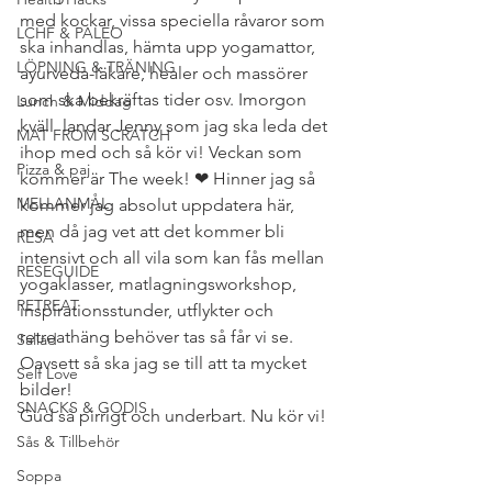
med kockar, vissa speciella råvaror som 
LCHF & PALEO
ska inhandlas, hämta upp yogamattor, 
LÖPNING & TRÄNING
ayurveda-läkare, healer och massörer 
som ska bekräftas tider osv. Imorgon 
Lunch & Middag
kväll  landar Jenny som jag ska leda det 
MAT FROM SCRATCH
ihop med och så kör vi! Veckan som 
Pizza & paj
kommer är The week! ❤ Hinner jag så 
MELLANMÅL
kommer jag absolut uppdatera här, 
men då jag vet att det kommer bli 
RESA
intensivt och all vila som kan fås mellan 
RESEGUIDE
yogaklasser, matlagningsworkshop, 
RETREAT
inspirationsstunder, utflykter och 
retreathäng behöver tas så får vi se. 
Sallad
Oavsett så ska jag se till att ta mycket 
Self Love
bilder!
SNACKS & GODIS
Gud så pirrigt och underbart. Nu kör vi!
Sås & Tillbehör
Soppa