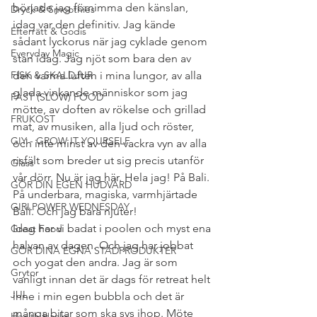
började jag förnimma den känslan, 
Dryck & Smoothies
idag var den definitiv. Jag kände 
Efterrätt & Godis
sådant lyckorus när jag cyklade genom 
Everyday Magic
stan idag. Jag njöt som bara den av 
FISK & SKALDJUR
den varma luften i mina lungor, av alla 
glada vinkande människor som jag 
FAST (SLOW) FOOD
mötte, av doften av rökelse och grillad 
FRUKOST
mat, av musiken, alla ljud och röster, 
GIY - GROW IT YOURSELF
och inte minst av den vackra vyn av alla 
risfält som breder ut sig precis utanför 
Glass
vår dörr. Nu är jag här. Hela jag! På Bali. 
GÖR DIN EGEN HUDVÅRD
På underbara, magiska, varmhjärtade 
GIRLPOWER WEDNESDAY
Bali. Och jag bara njuter!
Idag har vi badat i poolen och myst ena 
Great Food
halvan av dagen. Och jag har jobbat 
GÖR DINA EGNA STÄDPRODUKTER
och yogat den andra. Jag är som 
Grytor
vanligt innan det är dags för retreat helt 
JUL
inne i min egen bubbla och det är 
många bitar som ska sys ihop. Möte 
Health Hacks