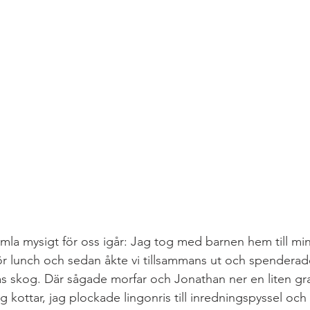
mla mysigt för oss igår: Jag tog med barnen hem till min
ör lunch och sedan åkte vi tillsammans ut och spenderad
s skog. Där sågade morfar och Jonathan ner en liten gran
kottar, jag plockade lingonris till inredningspyssel och s