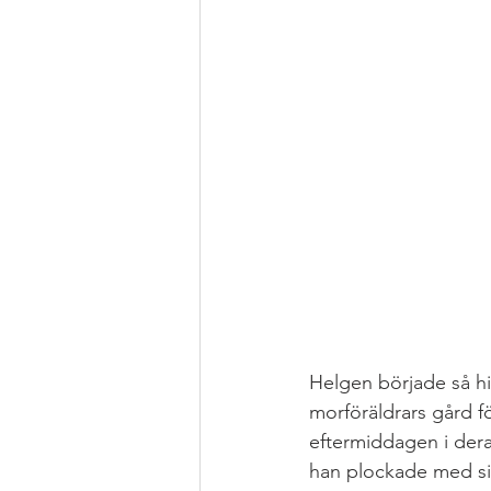
Helgen började så hi
morföräldrars gård f
eftermiddagen i dera
han plockade med sig 