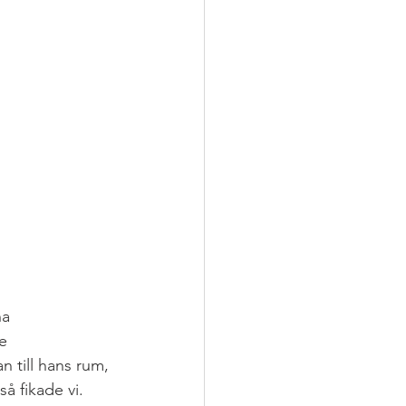
a 
e 
 till hans rum, 
å fikade vi. 