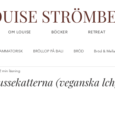
OUISE STRÖMB
OM LOUISE
BÖCKER
RETREAT
LAMMATORISK
BRÖLLOP PÅ BALI
BRÖD
Bröd & Mell
2 min läsning
DIY - DO IT YOURSELF
Dryck & Smoothies
Efterrätt & God
ussekatterna (veganska lc
OW) FOOD
FRUKOST
GIY - GROW IT YOURSELF
Glass
IRLPOWER WEDNESDAY
Great Food
GÖR DINA EGNA ST