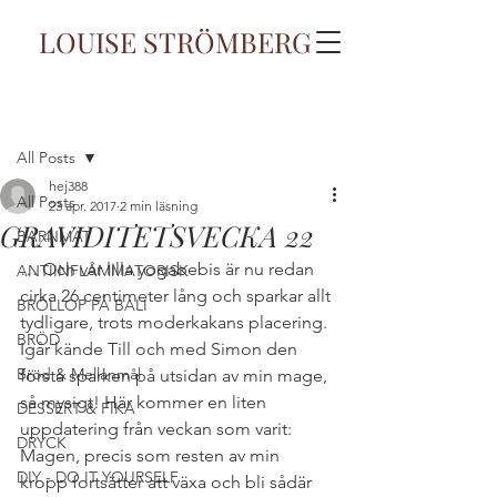
LOUISE STRÖMBERG
Inlägg
All Posts
hej388
All Posts
23 apr. 2017
2 min läsning
GRAVIDITETSVECKA 22
BARNMAT
… Och vår lilla yogabebis är nu redan 
ANTIINFLAMMATORISK
cirka 26 centimeter lång och sparkar allt 
BRÖLLOP PÅ BALI
tydligare, trots moderkakans placering. 
BRÖD
Igår kände Till och med Simon den 
Bröd & Mellanmål
första sparken på utsidan av min mage, 
så mysigt! Här kommer en liten 
DESSERT & FIKA
uppdatering från veckan som varit:
DRYCK
Magen, precis som resten av min 
DIY - DO IT YOURSELF
kropp fortsätter att växa och bli sådär 