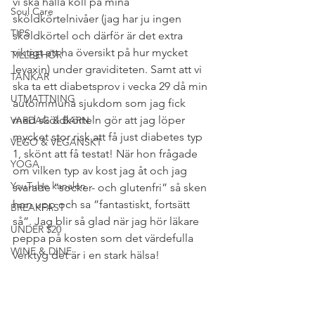
vi ska hålla koll på mina 
Soul Care
sköldkörtelnivåer (jag har ju ingen 
TIPS
sköldkörtel och därför är det extra 
viktigt att ha översikt på hur mycket 
TILLBEHÖR
levaxin) under graviditeten. Samt att vi 
TANKAR
ska ta ett diabetsprov i vecka 29 då min 
UTMATTNING
autoimmuna sjukdom som jag fick 
med sköldkörteln gör att jag löper 
VARDAG & BARN
mycket stor risk att få just diabetes typ 
VEGO & VEGANSKT
1, skönt att få testat! När hon frågade 
YOGA
om vilken typ av kost jag åt och jag 
YouTube kanalen
svarade ”socker- och glutenfri” så sken 
hon upp och sa ”fantastiskt, fortsätt 
BREAKFAST
så”. Jag blir så glad när jag hör läkare 
UNDER $20
peppa på kosten som det värdefulla 
WINE & DINE
verktyg det är i en stark hälsa!