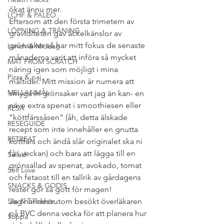
ökat ännu mer.
LCHF & PALEO
Eftersom att den första trimetern av 
LÖPNING & TRÄNING
graviditeten gav äckelkänslor av 
grönsaker så har mitt fokus de senaste 
Lunch & Middag
månaderna varit att införa så mycket 
MAT FROM SCRATCH
näring igen som möjligt i mina 
Pizza & paj
måltider. Mitt mission är numera att 
MELLANMÅL
smyga in grönsaker vart jag än kan- en 
näve extra spenat i smoothiesen eller 
RESA
”köttfärssåsen” (åh, detta älskade 
RESEGUIDE
recept som inte innehåller en gnutta 
RETREAT
köttfärs och ändå slår originalet ska ni 
få i veckan) och bara att lägga till en 
Sallad
grönsallad av spenat, avokado, tomat 
Self Love
och fetaost till en tallrik av gårdagens 
SNACKS & GODIS
rester gör så gott för magen!
Sås & Tillbehör
Jag har dessutom besökt överläkaren 
på BVC denna vecka för att planera hur 
Soppa