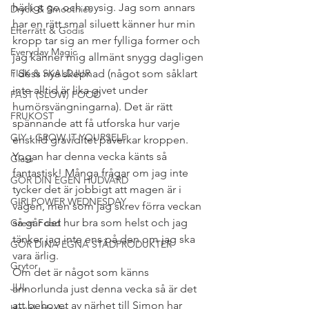
härligt go och mysig. Jag som annars 
Dryck & Smoothies
har en rätt smal siluett känner hur min 
Efterrätt & Godis
kropp tar sig an mer fylliga former och 
Everyday Magic
jag känner mig allmänt snygg dagligen 
FISK & SKALDJUR
i dess nya skepnad (något som såklart 
inte alltid är lika givet under 
FAST (SLOW) FOOD
humörsvängningarna). Det är rätt 
FRUKOST
spännande att få utforska hur varje 
GIY - GROW IT YOURSELF
enskild graviditet påverkar kroppen.
Yogan har denna vecka känts så 
Glass
fantastisk! Många frågar om jag inte 
GÖR DIN EGEN HUDVÅRD
tycker det är jobbigt att magen är i 
GIRLPOWER WEDNESDAY
vägen, men som jag skrev förra veckan 
så går det hur bra som helst och jag 
Great Food
tänker jag inte ens på den om jag ska 
GÖR DINA EGNA STÄDPRODUKTER
vara ärlig.
Grytor
Om det är något som känns 
JUL
annorlunda just denna vecka så är det 
att behovet av närhet till Simon har 
Health Hacks