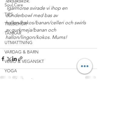
leksakskök.
Soul Care
Igårmorse svirade vi ihop en 
TIPS
dunderbowl med bas av 
hallon/kokos/banan/celleri och swirls 
TILLBEHÖR
av gurkmeja/banan och 
TANKAR
hallon/lingon/kokos. Mums!
UTMATTNING
#MINFAMILJ
VARDAG & BARN
VEGO & VEGANSKT
YOGA
YouTube kanalen
BREAKFAST
Visa alla
Senaste inlägg
UNDER $20
WINE & DINE