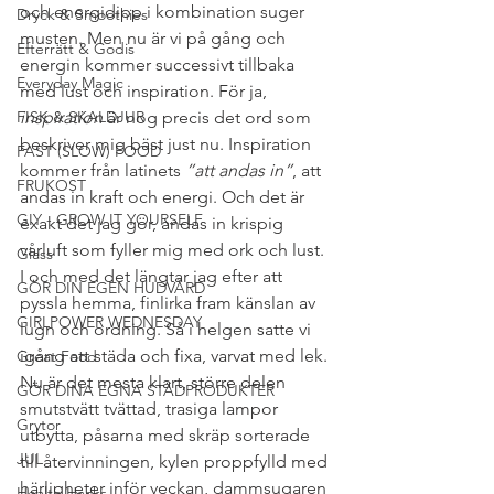
och energidipp i kombination suger 
Dryck & Smoothies
musten. Men nu är vi på gång och 
Efterrätt & Godis
energin kommer successivt tillbaka 
Everyday Magic
med lust och inspiration. För ja, 
FISK & SKALDJUR
inspiration
 är nog precis det ord som 
beskriver mig bäst just nu. Inspiration 
FAST (SLOW) FOOD
kommer från latinets 
”att andas in”
, att 
FRUKOST
andas in kraft och energi. Och det är 
GIY - GROW IT YOURSELF
exakt det jag gör, andas in krispig 
vårluft som fyller mig med ork och lust. 
Glass
I och med det längtar jag efter att 
GÖR DIN EGEN HUDVÅRD
pyssla hemma, finlirka fram känslan av 
GIRLPOWER WEDNESDAY
lugn och ordning. Så i helgen satte vi 
igång att städa och fixa, varvat med lek. 
Great Food
Nu är det mesta klart, större delen 
GÖR DINA EGNA STÄDPRODUKTER
smutstvätt tvättad, trasiga lampor 
Grytor
utbytta, påsarna med skräp sorterade 
JUL
till återvinningen, kylen proppfylld med 
härligheter inför veckan, dammsugaren 
Health Hacks