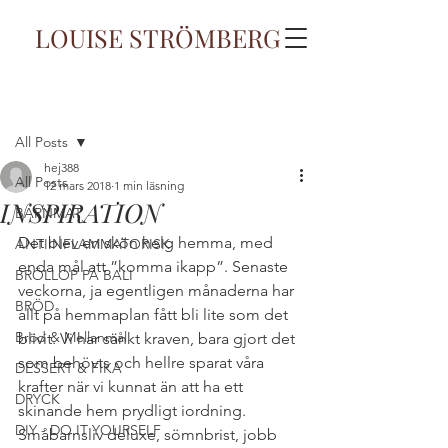
LOUISE STRÖMBERG
Inlägg
All Posts
hej388
All Posts
12 mars 2018
1 min läsning
INSPIRATION
BARNMAT
Det blev en skön helg hemma, med 
ANTIINFLAMMATORISK
enda mål att ”komma ikapp”. Senaste 
BRÖLLOP PÅ BALI
veckorna, ja egentligen månaderna har 
BRÖD
allt på hemmaplan fått bli lite som det 
Bröd & Mellanmål
blivit. Vi har sänkt kraven, bara gjort det 
som behövts och hellre sparat våra 
DESSERT & FIKA
krafter när vi kunnat än att ha ett 
DRYCK
skinande hem prydligt iordning. 
DIY - DO IT YOURSELF
Småbarnsliv deluxe, sömnbrist, jobb 