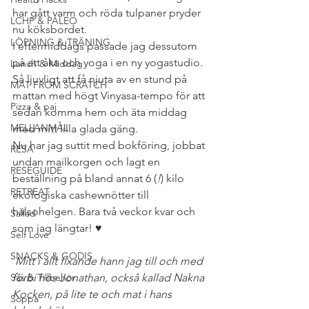
har gått varm och röda tulpaner pryder 
LCHF & PALEO
nu köksbordet.
LÖPNING & TRÄNING
I eftermiddags passade jag dessutom 
på att åka och yoga i en ny yogastudio. 
Lunch & Middag
Så ljuvligt att få njuta av en stund på 
MAT FROM SCRATCH
mattan med högt Vinyasa-tempo för att 
Pizza & paj
sedan komma hem och äta middag 
MELLANMÅL
med mitt lilla glada gäng.
Nu har jag suttit med bokföring, jobbat 
RESA
undan mailkorgen och lagt en 
RESEGUIDE
beställning på bland annat 6 (
!
) kilo 
RETREAT
ekologiska cashewnötter till 
hälsohelgen. Bara två veckor kvar och 
Sallad
som jag längtar! ♥
Self Love
SNACKS & GODIS
Mitt i allt fixande hann jag till och med 
Sås & Tillbehör
förbi hos Jonathan, också kallad Nakna 
Kocken, på lite te och mat i hans 
Soppa