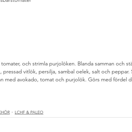
rsbärstomater
omater, och strimla purjolöken. Blanda samman och ställ
 pressad vitlök, persilja, sambal oelek, salt och peppar.
 med avokado, tomat och purjolök. Görs med fördel d
RATSKOST
#RECEPT
#TILLBEHÖRPÅMATBORDET
TER
BEHÖR
LCHF & PALEO