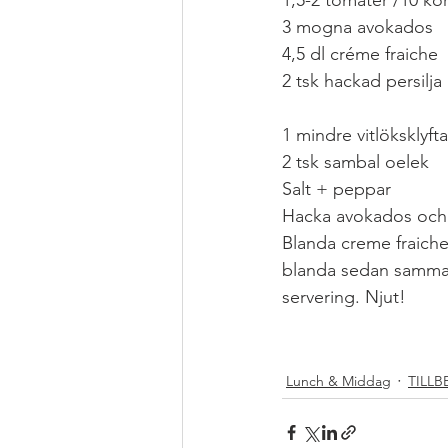
1,5-2 tomater /10 kö
3 mogna avokados
4,5 dl créme fraiche
2 tsk hackad persilja
1 mindre vitlöksklyfta
2 tsk sambal oelek
Salt + peppar
Hacka avokados och t
Blanda creme fraiche,
blanda sedan samman
servering. Njut!
#LCHFLÅGKOLHYD
#VEGETARISKARÄT
Lunch & Middag
TILL