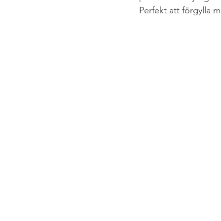
Perfekt att förgylla
Grytor
JUL
Health Hacks
MAT FROM SCRATCH
Pizza &