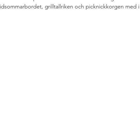
 midsommarbordet, grilltallriken och picknickkorgen med 
LCHF & PALEO
LÖPNING & TRÄNING
Lunch & Mid
 paj
MELLANMÅL
RESA