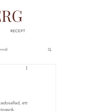
ERG
RECEPT
anmål
is
Everyday Magic
adosallad, ett 
ÄDPRODUKTER
ingsrik. 