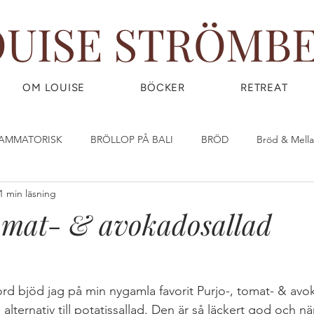
OUISE STRÖMB
OM LOUISE
BÖCKER
RETREAT
LAMMATORISK
BRÖLLOP PÅ BALI
BRÖD
Bröd & Mell
1 min läsning
DIY - DO IT YOURSELF
Dryck & Smoothies
Efterrätt & God
tomat- & avokadosallad
OW) FOOD
FRUKOST
GIY - GROW IT YOURSELF
Glass
rd bjöd jag på min nygamla favorit Purjo-, tomat- & avok
IRLPOWER WEDNESDAY
Great Food
GÖR DINA EGNA ST
alternativ till potatissallad. Den är så läckert god och när