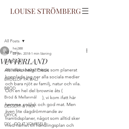
LOUISE STRÖMBERG
Inlägg
All Posts
hej388
All Posts
22 jan. 2018
1 min läsning
VINTERLAND
BARNMAT
Ah vilken helg! Precis som planerat 
ANTIINFLAMMATORISK
kopplade jag ner alla sociala medier 
BRÖLLOP PÅ BALI
och bara njöt av familj, natur och vila. 
BRÖD
Och en hel del brownie åts (
ljuvligt 
Bröd & Mellanmål
recept hittar ni här
), vi kom ifatt här 
hemma, snölek och god mat. Men 
DESSERT & FIKA
även lite dagdrömmande av 
DRYCK
framtidsplaner, något som alltid sker 
DIY - DO IT YOURSELF
med närhet till handlingsplan och 