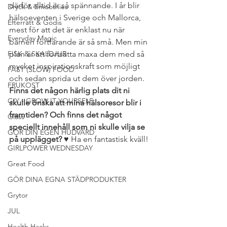
därför alltid är så spännande. I år blir 
Dryck & Smoothies
hälsoeventen i Sverige och Mallorca, 
Efterrätt & Godis
mest för att det är enklast nu när 
Everyday Magic
barnen fortfarande är så små. Men min 
FISK & SKALDJUR
plan är att fortsätta maxa dem med så 
mycket inspirationskraft som möjligt 
FAST (SLOW) FOOD
och sedan sprida ut dem över jorden. 
FRUKOST
Finns det någon härlig plats dit ni 
GIY - GROW IT YOURSELF
skulle önska att mina hälsoresor blir i 
framtiden? Och finns det något 
Glass
speciellt innehåll som ni skulle vilja se 
GÖR DIN EGEN HUDVÅRD
på upplägget? 
♥ Ha en fantastisk kväll!
GIRLPOWER WEDNESDAY
Great Food
GÖR DINA EGNA STÄDPRODUKTER
Grytor
JUL
Health Hacks