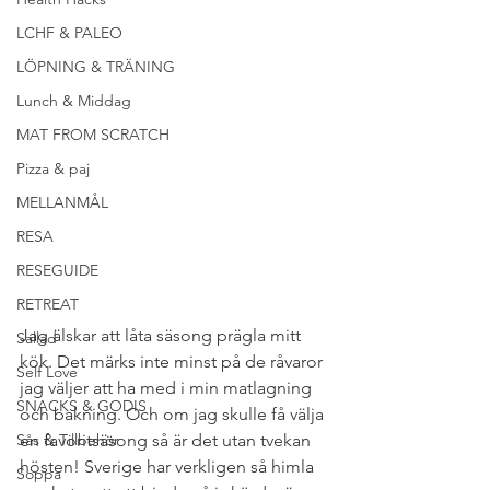
LCHF & PALEO
LÖPNING & TRÄNING
Lunch & Middag
MAT FROM SCRATCH
Pizza & paj
MELLANMÅL
RESA
RESEGUIDE
RETREAT
Jag älskar att låta säsong prägla mitt 
Sallad
kök. Det märks inte minst på de råvaror 
Self Love
jag väljer att ha med i min matlagning 
SNACKS & GODIS
och bakning. Och om jag skulle få välja 
Sås & Tillbehör
en favoritsäsong så är det utan tvekan 
hösten! Sverige har verkligen så himla 
Soppa