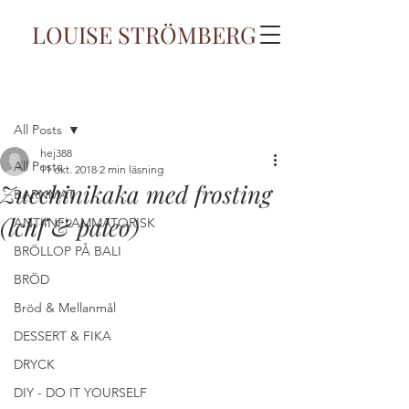
LOUISE STRÖMBERG
Inlägg
All Posts
hej388
All Posts
11 okt. 2018
2 min läsning
Zucchinikaka med frosting
BARNMAT
(lchf & paleo)
ANTIINFLAMMATORISK
BRÖLLOP PÅ BALI
BRÖD
Bröd & Mellanmål
DESSERT & FIKA
DRYCK
DIY - DO IT YOURSELF