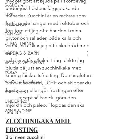
mycket gott att bjuda på i skördeväg 
Soul Care
under just höstens färgsprakande 
TIPS
månader. Zucchini är en rackare som 
fortfarande hänger med i oktober och 
TILLBEHÖR
förutom att jag ofta har den i mina 
TANKAR
grytor och sallader, både kalla och 
UTMATTNING
varma, så älskar jag att baka bröd med 
den (
se mitt underbara frallrecept här
) 
VARDAG & BARN
och även tårta/kaka! Idag tänkte jag 
VEGO & VEGANSKT
bjuda på just en zucchinikaka med 
YOGA
krämig färskostsfrosting. Den är gluten- 
YouTube kanalen
och vitt sockerfri, LCHF och skippar du 
frostingen eller gör frostingen efter 
BREAKFAST
detta
 recept så kan du göra den 
UNDER $20
mjölkfri och paleo. Hoppas den ska 
WINE & DINE
smaka!
ZUCCHINIKAKA MED 
FROSTING
3 dl riven zucchini