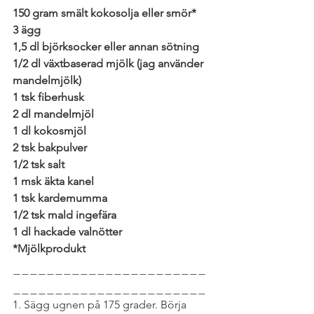
150 gram smält kokosolja eller smör*
3 ägg
1,5 dl björksocker eller annan sötning
1/2 dl växtbaserad mjölk (jag använder 
mandelmjölk)
1 tsk fiberhusk
2 dl mandelmjöl
1 dl kokosmjöl
2 tsk bakpulver
1/2 tsk salt
1 msk äkta kanel
1 tsk kardemumma
1/2 tsk mald ingefära
1 dl hackade valnötter
*Mjölkprodukt
_______________________
_______________________
1. Sägg ugnen på 175 grader. Börja 