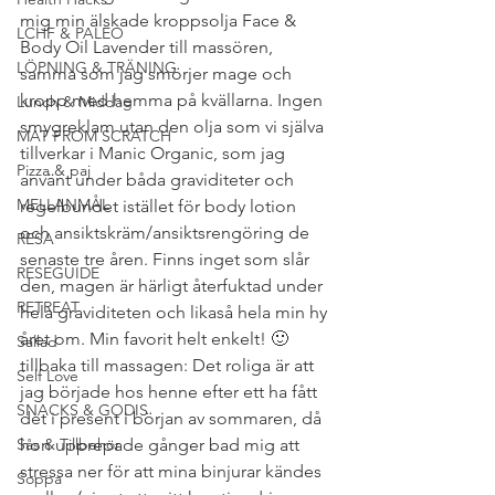
mig min älskade kroppsolja Face & 
LCHF & PALEO
Body Oil Lavender till massören, 
LÖPNING & TRÄNING
samma som jag smörjer mage och 
kropp med hemma på kvällarna. Ingen 
Lunch & Middag
smygreklam utan den olja som vi själva 
MAT FROM SCRATCH
tillverkar i Manic Organic, som jag 
Pizza & paj
använt under båda graviditeter och 
MELLANMÅL
regelbundet istället för body lotion 
och ansiktskräm/ansiktsrengöring de 
RESA
senaste tre åren. Finns inget som slår 
RESEGUIDE
den, magen är härligt återfuktad under 
RETREAT
hela graviditeten och likaså hela min hy 
året om. Min favorit helt enkelt! 🙂 
Sallad
tillbaka till massagen: Det roliga är att 
Self Love
jag började hos henne efter ett ha fått 
SNACKS & GODIS
det i present i början av sommaren, då 
Sås & Tillbehör
hon upprepade gånger bad mig att 
stressa ner för att mina binjurar kändes 
Soppa