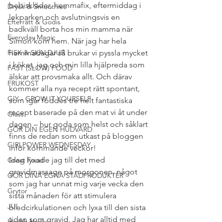
bebiskläder, hemmafix, eftermiddag i 
Dryck & Smoothies
lekparken och avslutningsvis en 
Efterrätt & Godis
badkväll borta hos min mamma när 
Everyday Magic
Simon kom hem. När jag har hela 
FISK & SKALDJUR
hemmadagar så brukar vi pyssla mycket 
i köket, jag och min lilla hjälpreda som 
FAST (SLOW) FOOD
älskar att provsmaka allt. Och därav 
FRUKOST
kommer alla nya recept rätt spontant, 
GIY - GROW IT YOURSELF
som igår föddes tre helt fantastiska 
recept baserade på den mat vi åt under 
Glass
dagen – hur goda som helst och såklart 
GÖR DIN EGEN HUDVÅRD
finns de redan som utkast på bloggen 
GIRLPOWER WEDNESDAY
inför kommande veckor!
Idag lyxade jag till det med 
Great Food
gravidmassage på morgonen, något 
GÖR DINA EGNA STÄDPRODUKTER
som jag har unnat mig varje vecka den 
Grytor
sista månaden för att stimulera 
JUL
blodcirkulationen och lyxa till den sista 
tiden som gravid. Jag har alltid med 
Health Hacks