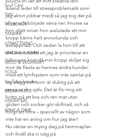
svullna (ni vet att mitt kreativa driv 
Soul Care
ibland leder till stressproblematik som 
TIPS
jag aktivt jobbar med) så jag tog det på 
allvar och började varva ner. Imorse sa 
TILLBEHÖR
hon glatt innan hon avslutade att min 
TANKAR
kropp känns helt annorlunda och 
UTMATTNING
avslappnad. Och sedan la hon till att 
det även märks att jag är prioriterar en 
VARDAG & BARN
hälsosam kost då min kropp skiljer sig 
VEGO & VEGANSKT
mot de flesta av hennes andra kunder, 
YOGA
med ett lymfsystem som inte samlar på 
YouTube kanalen
sig slagg och som är duktig på att 
rensa ut dig själv. Det är för mig ett 
BREAKFAST
kvitto på att bra och ren mat utan 
UNDER $20
gluten och socker gör skillnad, och så 
WINE & DINE
roligt att höra – speciellt av någon som 
inte har en aning om hur jag äter!
Nu väntar en mysig dag på hemmaplan 
och ikväll ska vi iväg på 