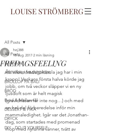
LOUISE STRÖMBERG
Inlägg
All Posts
hej388
All Posts
18 aug. 2017
2 min läsning
FREDAGSFEELING
BARNMAT
Åh vilken fredagskänsla jag har i min 
ANTIINFLAMMATORISK
kropp! Veckans första halva körde jag 
BRÖLLOP PÅ BALI
jobb, om två veckor släpper vi en ny 
BRÖD
ljusdoft som är helt magisk 
Bröd & Mellanmål
(gravidnäsan får inte nog…) och med 
en hel del förberedelse inför min 
DESSERT & FIKA
mammaledighet. Igår var det Jonathan-
DRYCK
dag, som startades med promenad 
DIY - DO IT YOURSELF
ihop med nyfunna vänner, tvätt av 