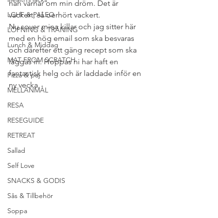
han värnar om min dröm. Det är 
LCHF & PALEO
vackert, så oerhört vackert.
Nu sover mina killar och jag sitter här 
LÖPNING & TRÄNING
med en hög email som ska besvaras 
Lunch & Middag
och därefter ett gäng recept som ska 
MAT FROM SCRATCH
läggas in. Hoppas ni har haft en 
fantastisk helg och är laddade inför en 
Pizza & paj
ny vecka.
MELLANMÅL
RESA
RESEGUIDE
RETREAT
Sallad
Self Love
SNACKS & GODIS
Sås & Tillbehör
Soppa