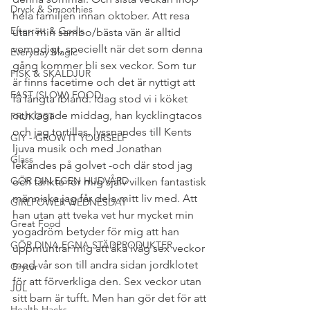
Dryck & Smoothies
hela familjen innan oktober. Att resa 
Efterrätt & Godis
utan min sambo/bästa vän är alltid 
vemodigt, speciellt när det som denna 
Everyday Magic
gång kommer bli sex veckor. Som tur 
FISK & SKALDJUR
är finns facetime och det är nyttigt att 
FAST (SLOW) FOOD
få längta ibland. Idag stod vi i köket 
och lagade middag, han kycklingtacos 
FRUKOST
och jag tortillas, lyssnandes till Kents 
GIY - GROW IT YOURSELF
ljuva musik och med Jonathan 
Glass
lekandes på golvet -och där stod jag 
GÖR DIN EGEN HUDVÅRD
och tänkte för mig själv vilken fantastisk 
människa jag får dela mitt liv med. Att 
GIRLPOWER WEDNESDAY
han utan att tveka vet hur mycket min 
Great Food
yogadröm betyder för mig att han 
GÖR DINA EGNA STÄDPRODUKTER
uppmuntrar mig att åka iväg sex veckor 
med vår son till andra sidan jordklotet 
Grytor
för att förverkliga den. Sex veckor utan 
JUL
sitt barn är tufft. Men han gör det för att 
Health Hacks