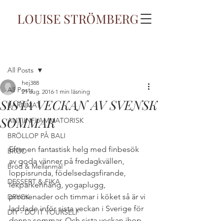
LOUISE STRÖMBERG
Inlägg
All Posts
hej388
All Posts
21 aug. 2016
1 min läsning
SISTA VECKAN AV SVENSK
BARNMAT
SOMMAR
ANTIINFLAMMATORISK
BRÖLLOP PÅ BALI
Efter en fantastisk helg med finbesök 
BRÖD
av goda vänner på fredagkvällen, 
Bröd & Mellanmål
loppisrunda, födelsedagsfirande, 
DESSERT & FIKA
lekparkenhäng, yogaplugg, 
promenader och timmar i köket så är vi 
DRYCK
laddade inför sista veckan i Sverige för 
DIY - DO IT YOURSELF
denna sommar. Och sista veckan ihop 