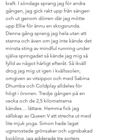
kraft. I söndags sprang jag för andra 
gången, jag gick rakt upp från sängen 
och ut genom dörren där jag mötte 
upp Ellie för ännu en skogsrunda. 
Denna gång sprang jag hela utan att 
stanna och även om jag inte kände det 
minsta sting av mindful running under 
själva springadet så kände jag mig så 
fylld av något härligt efteråt. Så ikväll 
drog jag mig ut igen i kvällssolen, 
omgiven av vitsippor och med Sabina 
Dhumba och Coldplay alldeles för 
högt i öronen. Tredje gången på en 
vecka och de 2,5 kilometrarna 
kändes… lättare. Hemma fick jag 
sällskap av Queen V att strecha ut med 
lite mjuk yoga. Simon hade lagat 
ugnsrostade grönsaker och ugnsbakad 
kyckling, jag adderade tre sorters 