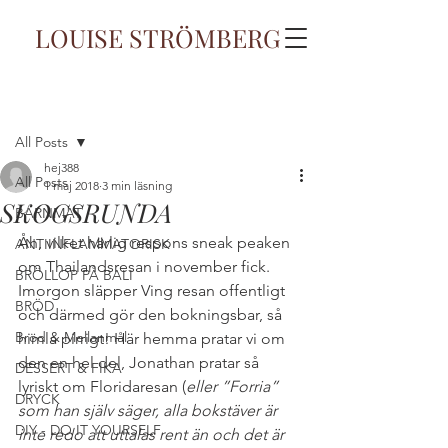
LOUISE STRÖMBERG
Inlägg
All Posts
hej388
All Posts
1 maj 2018
3 min läsning
SKOGSRUNDA
BARNMAT
Åh, vilket härlig respons sneak peaken 
ANTIINFLAMMATORISK
om Thailandsresan i november fick. 
BRÖLLOP PÅ BALI
Imorgon släpper Ving resan offentligt 
BRÖD
och därmed gör den bokningsbar, så 
Bröd & Mellanmål
himla pirrigt! Här hemma pratar vi om 
den en hel del, Jonathan pratar så 
DESSERT & FIKA
lyriskt om Floridaresan (
eller ”Forria” 
DRYCK
som han själv säger, alla bokstäver är 
DIY - DO IT YOURSELF
inte redo att uttalas rent än och det är 