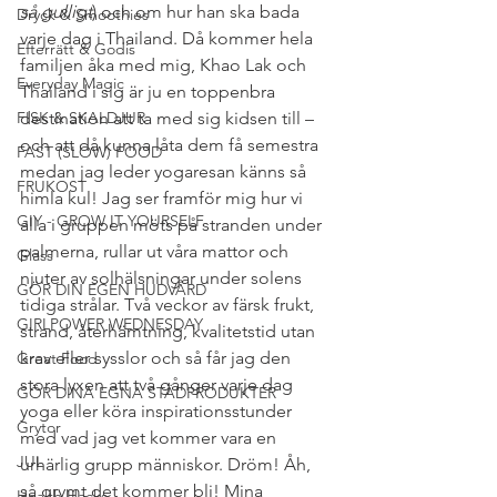
så gulligt
) och om hur han ska bada 
Dryck & Smoothies
varje dag i Thailand. Då kommer hela 
Efterrätt & Godis
familjen åka med mig, Khao Lak och 
Everyday Magic
Thailand i sig är ju en toppenbra 
FISK & SKALDJUR
destination att ta med sig kidsen till – 
och att då kunna låta dem få semestra 
FAST (SLOW) FOOD
medan jag leder yogaresan känns så 
FRUKOST
himla kul! Jag ser framför mig hur vi 
GIY - GROW IT YOURSELF
alla i gruppen möts på stranden under 
palmerna, rullar ut våra mattor och 
Glass
njuter av solhälsningar under solens 
GÖR DIN EGEN HUDVÅRD
tidiga strålar. Två veckor av färsk frukt, 
GIRLPOWER WEDNESDAY
strand, återhämtning, kvalitetstid utan 
krav eller sysslor och så får jag den 
Great Food
stora lyxen att två gånger varje dag 
GÖR DINA EGNA STÄDPRODUKTER
yoga eller köra inspirationsstunder 
Grytor
med vad jag vet kommer vara en 
JUL
urhärlig grupp människor. Dröm! Åh, 
så grymt det kommer bli! Mina 
Health Hacks