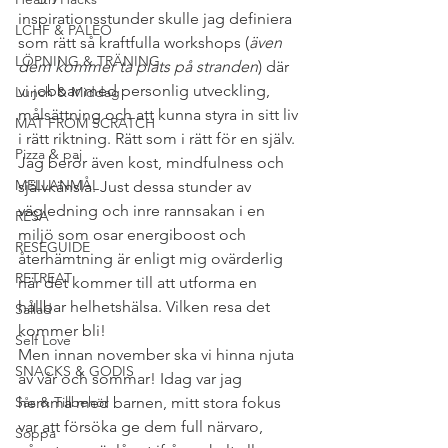
inspirationsstunder skulle jag definiera 
LCHF & PALEO
som rätt så kraftfulla workshops (
även 
LÖPNING & TRÄNING
dem kommer ta plats på stranden
) där 
vi jobbar med personlig utveckling, 
Lunch & Middag
målsättning och att kunna styra in sitt liv 
MAT FROM SCRATCH
i rätt riktning. Rätt som i rätt för en själv. 
Pizza & paj
Jag berör även kost, mindfulness och 
MELLANMÅL
självkänsla. Just dessa stunder av 
vägledning och inre rannsakan i en 
RESA
miljö som osar energiboost och 
RESEGUIDE
återhämtning är enligt mig ovärderlig 
RETREAT
när det kommer till att utforma en 
hållbar helhetshälsa. Vilken resa det 
Sallad
kommer bli!
Self Love
Men innan november ska vi hinna njuta 
SNACKS & GODIS
av vår och sommar! Idag var jag 
Sås & Tillbehör
hemma med barnen, mitt stora fokus 
var att försöka ge dem full närvaro, 
Soppa