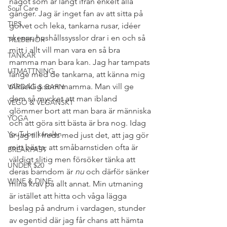
något som är långt ifrån enkelt alla 
Soul Care
gånger. Jag är inget fan av att sitta på 
TIPS
golvet och leka, tankarna rusar, idéer 
skenar, hushållssysslor drar i en och så 
TILLBEHÖR
mitt i allt vill man vara en så bra 
TANKAR
mamma man bara kan. Jag har tampats 
UTMATTNING
länge med de tankarna, att känna mig 
tillräcklig som mamma. Man vill ge 
VARDAG & BARN
dem så mycket att man ibland 
VEGO & VEGANSKT
glömmer bort att man bara är människa 
YOGA
och att göra sitt bästa är bra nog. Idag 
YouTube kanalen
är jag till freds med just det, att jag gör 
mitt bästa, att småbarnstiden ofta är 
BREAKFAST
väldigt slitig men försöker tänka att 
UNDER $20
deras barndom är 
nu 
och därför sänker 
WINE & DINE
mina krav på allt annat. Min utmaning 
är istället att hitta och våga lägga 
beslag på andrum i vardagen, stunder 
av egentid där jag får chans att hämta 