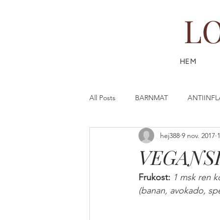
L
HEM
All Posts
BARNMAT
ANTIINF
hej388
9 nov. 2017
DESSERT & FIKA
DRYCK
VEGANSK
FISK & SKALDJUR
FAST (SL
Frukost: 
1 msk ren k
(banan, avokado, spen
GÖR DIN EGEN HUDVÅRD
G