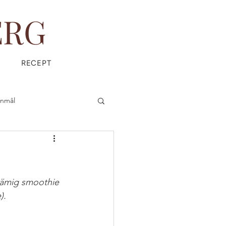
ERG
RECEPT
anmål
is
Everyday Magic
rämig smoothie 
). 
ÄDPRODUKTER