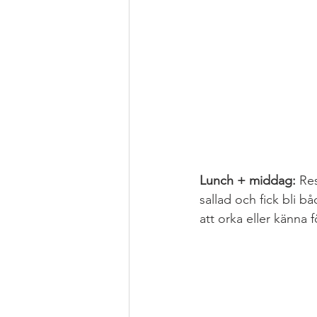
Lunch + middag: 
Re
sallad och fick bli bå
att orka eller känna 