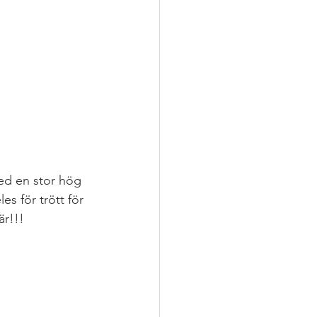
ed en stor hög 
es för trött för 
är!!! 