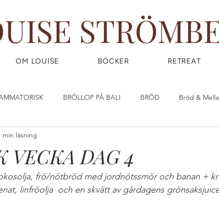
OUISE STRÖMB
OM LOUISE
BÖCKER
RETREAT
LAMMATORISK
BRÖLLOP PÅ BALI
BRÖD
Bröd & Mell
1 min läsning
DIY - DO IT YOURSELF
Dryck & Smoothies
Efterrätt & God
 VECKA DAG 4
OW) FOOD
FRUKOST
GIY - GROW IT YOURSELF
Glass
okosolja, frö/nötbröd med jordnötssmör och banan + k
at, linfröolja  och en skvätt av gårdagens grönsaksjuice
IRLPOWER WEDNESDAY
Great Food
GÖR DINA EGNA ST