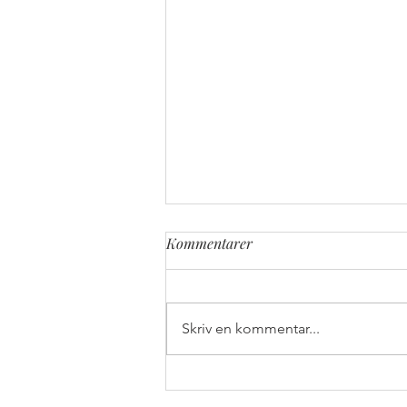
Kommentarer
Skriv en kommentar...
Chimichangas med krämig
sötsursås