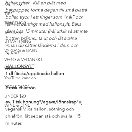
hallonsylten. Klä en plåt med 
Soul Care
bakpapper, forma degen till små platta 
TIPS
bollar, tryck i ett finger som ”hål” och 
TILLBEHÖR
häll i ordentligt med hallonsylt. Baka 
dem i ca 15 minuter (hål utkik så att inte 
TANKAR
botten bränns), ta ut och låt svalna 
UTMATTNING
innan du sätter tänderna i dem och 
VARDAG & BARN
njuter!
VEGO & VEGANSKT
HALLONSYLT
YOGA
1 dl färska/upptinade hallon
YouTube kanalen
BREAKFAST
1 msk chiafrön
UNDER $20
ev. 1 tsk honung*/agave/lönnsirap
*ej 
WINE & DINE
veganskMixa hallon, sötning och 
chiafrön, låt sedan stå och svälla i 15 
minuter.
#NYTTIGFIKA
#NYTTIGTKALASBORD