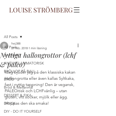
LOUISE STRÖMBERG
Inlägg
All Posts
hej388
All Posts
27 feb. 2018
1 min läsning
Nyttiga hallongrottor (lchf
BARNMAT
& paleo)
ANTIINFLAMMATORISK
BRÖLLOP PÅ BALI
Idag bjuder jag på den klassiska kakan 
Hallongrotta eller även kallas Syltkaka, 
BRÖD
fast i nyttig tappning! Den är vegansk, 
Bröd & Mellanmål
PALEOitisk och LCHFvänlig – utan 
DESSERT & FIKA
gluten, vitt socker, mjölk eller ägg. 
Hoppas den ska smaka!
DRYCK
DIY - DO IT YOURSELF