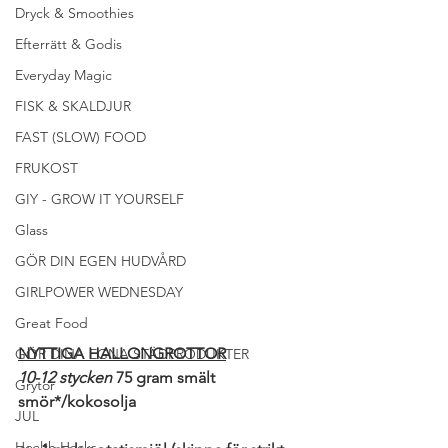
Dryck & Smoothies
Efterrätt & Godis
Everyday Magic
FISK & SKALDJUR
FAST (SLOW) FOOD
FRUKOST
GIY - GROW IT YOURSELF
Glass
GÖR DIN EGEN HUDVÅRD
GIRLPOWER WEDNESDAY
Great Food
NYTTIGA HALLONGROTTOR
GÖR DINA EGNA STÄDPRODUKTER
10-12 stycken
 75 gram smält 
Grytor
smör*/kokosolja
JUL
Health Hacks