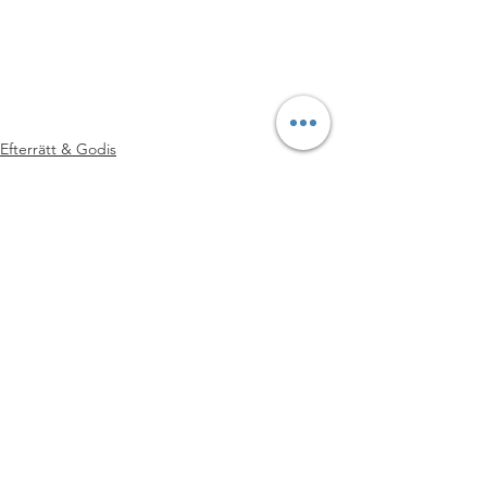
#PALEOMEJERIFRITT
#KAKOR
#ÄGGFRITT
#CLEANEATING
#LCHFLÅGKOLHYDRATSKOST
#SOCKERFRITT
#MJÖLKFRITT
#RECEPT
#VEGANSK
#GLUTENFRITT
Efterrätt & Godis
LCHF & PALEO
VEGO & VEGANSKT
Visa alla
Senaste inlägg