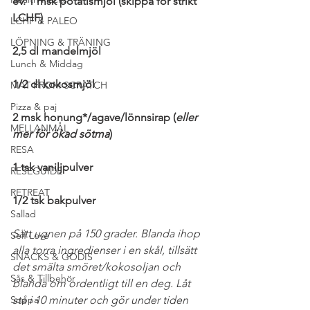
ev. 1 msk potatismjöl (skippa för strikt 
LCHF)
LCHF & PALEO
LÖPNING & TRÄNING
2,5 dl mandelmjöl
Lunch & Middag
1/2 dl kokosmjöl
MAT FROM SCRATCH
Pizza & paj
2 msk honung*/agave/lönnsirap (
eller 
MELLANMÅL
mer för ökad sötma
)
RESA
1 tsk vaniljpulver
RESEGUIDE
RETREAT
1/2 tsk bakpulver
Sallad
Sätt ugnen på 150 grader. Blanda ihop 
Self Love
alla torra ingredienser i en skål, tillsätt 
SNACKS & GODIS
det smälta smöret/kokosoljan och 
Sås & Tillbehör
blanda om ordentligt till en deg. Låt 
stå i 10 minuter och gör under tiden 
Soppa