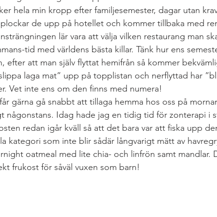
iker hela min kropp efter familjesemester, dagar utan kra
 plockar de upp på hotellet och kommer tillbaka med ren
LCHF & PALEO
LÖPNING & TRÄNING
Lunch & Mid
nsträngningen lär vara att välja vilken restaurang man ska 
ammans-tid med världens bästa killar. Tänk hur ens semest
, efter att man själv flyttat hemifrån så kommer bekväml
 paj
MELLANMÅL
RESA
”slippa laga mat” upp på topplistan och nerflyttad har ”b
er. Vet inte ens om den finns med numera! 
får gärna gå snabbt att tillaga hemma hos oss på mornarn
gt någonstans. Idag hade jag en tidig tid för zonterapi i 
kosten redan igår kväll så att det bara var att fiska upp d
lilla kategori som inte blir sådär långvarigt mätt av havre
night oatmeal med lite chia- och linfrön samt mandlar. D
fekt frukost för såväl vuxen som barn!