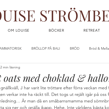
OUISE STRÖMB
OM LOUISE
BÖCKER
RETREAT
LAMMATORISK
BRÖLLOP PÅ BALI
BRÖD
Bröd & Mell
2 min läsning
DIY - DO IT YOURSELF
Dryck & Smoothies
Efterrätt & God
 oats med choklad & hall
OW) FOOD
FRUKOST
GIY - GROW IT YOURSELF
Glass
 gnällkväll, J har varit lite tröttare efter förra veckan med
verkar inte ha räckt till. Det togs ut rejält igår på oss f
 anledning… Är man då en småbarnsmamma med sömnbrist
IRLPOWER WEDNESDAY
Great Food
GÖR DINA EGNA ST
tta sig ner och gnälla ikapp. Hehe. Inte världens bästa