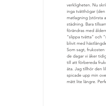
verkligheten. Nu skr
inga tvätthögar (den
Grytor
JUL
Health Hacks
matlagning (största a
städning. Bara tills
förändras med åldern
MAT FROM SCRATCH
Pizza &
”slippa tvätta” och 
blivit med hästlängd
Som sagt, frukosten 
de dagar vi åker tidi
till att förbereda fru
äta. Jag tillhör den 
spicade upp min over
mätt lite längre. Per