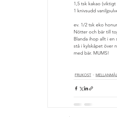
1,5 tsk kakao (viktigt
1 knivsudd vaniljpulv
ev. 1/2 tsk eko honun
Nötter och bär till t
Blanda ihop allt i en 
stå i kylskåpet över 
med bär. MUMS!
#NYTTIGFIKA
#FRU
#MJÖLKFRITT
#REC
FRUKOST
MELLANMÅ