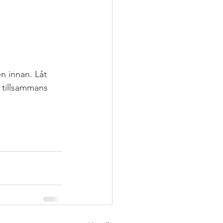
en innan. Låt 
 tillsammans 
RITT