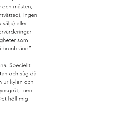
v och måsten, 
tvättad), ingen 
dag
välja) eller 
ervärderingar 
igheter som 
li brunbränd” 
a. Speciellt 
stan och såg då 
en ur kylen och 
grynsgröt, men 
et höll mig 