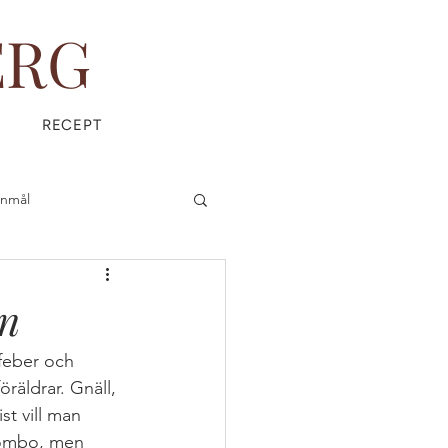
ERG
RECEPT
anmål
is
Everyday Magic
on
 feber och 
öräldrar. Gnäll, 
 vill man 
ÄDPRODUKTER
 kombo, men 