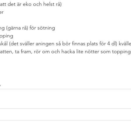
 att det är eko och helst rå)
er
g (gärna rå) för sötning
opping 
skål (det sväller aningen så bör finnas plats för 4 dl) kväll
natten, ta fram, rör om och hacka lite nötter som topping
KOST
#MELLANMÅL
#VEGETARISKARÄTTER
#SOCKERF
EPT
#GLUTENFRITT
L