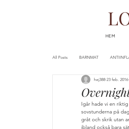
L
HEM
All Posts
BARNMAT
ANTIINF
hej388
23 feb. 2016
DESSERT & FIKA
DRYCK
Overnight
FISK & SKALDJUR
FAST (SL
Igår hade vi en riktig
sovstunderna på dagen 
gråt och skrik utan
GÖR DIN EGEN HUDVÅRD
G
ibland också bara sä