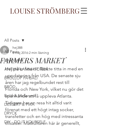
LOUISE STRÖMBERG
Inlägg
All Posts
hej388
All Posts
8 maj 2016
2 min läsning
FARMERS MARKET
BARNMAT
Hej på er fina ni! Tänkte titta in med en 
ANTIINFLAMMATORISK
uppdatering från USA. De senaste sju 
BRÖLLOP PÅ BALI
åren har jag regelbundet rest till 
BRÖD
Florida och New York, vilket nu gör det 
Bröd & Mellanmål
spännande att få uppleva Atlanta. 
Tidigare har en resa hit alltid varit 
DESSERT & FIKA
förenat med ett högt intag socker, 
DRYCK
transfetter och en hög med intressanta 
DIY - DO IT YOURSELF
tillsatser. Matkulturen här är generellt, 