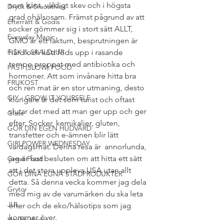
som känt, väldigt skev och i högsta 
Dryck & Smoothies
grad ohälsosam. Främst pågrund av att 
Efterrätt & Godis
socker gömmer sig i stort sätt ALLT, 
Everyday Magic
GMO är ett faktum, besprutningen är 
FISK & SKALDJUR
hård och kött föds upp i rasande 
tempo proppat med antibiotika och 
FAST (SLOW) FOOD
hormoner. Att som invånare hitta bra 
FRUKOST
och ren mat är en stor utmaning, desto 
GIY - GROW IT YOURSELF
klurigare är det som turist och oftast 
slutar det med att man ger upp och ger 
Glass
efter. Socker, kemikalier, gluten, 
GÖR DIN EGEN HUDVÅRD
transfetter och e-ämnen blir lätt 
GIRLPOWER WEDNESDAY
vardagsmat. Denna resa är  annorlunda, 
jag är fast besluten om att hitta ett sätt 
Great Food
att i det stora uppleva USA utan allt 
GÖR DINA EGNA STÄDPRODUKTER
detta. Så denna vecka kommer jag dela 
Grytor
med mig av de varumärken du ska leta 
JUL
efter och de eko/hälsotips som jag 
kommer över.
Health Hacks