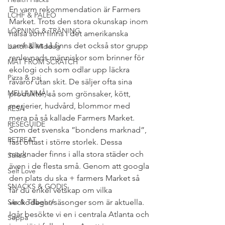
En varm rekommendation är Farmers 
LCHF & PALEO
Market. Trots den stora okunskap inom 
LÖPNING & TRÄNING
hälsa som finns i det amerikanska 
samhället så finns det också stor grupp 
Lunch & Middag
renlevnads människor som brinner för 
MAT FROM SCRATCH
ekologi och som odlar upp läckra 
Pizza & paj
råvaror utan skit. De säljer ofta sina 
MELLANMÅL
produkter, så som grönsaker, kött, 
merjerier, hudvård, blommor med 
RESA
mera på så kallade Farmers Market. 
RESEGUIDE
Som det svenska ”bondens marknad”, 
RETREAT
fast oftast i större storlek. Dessa 
marknader finns i alla stora städer och 
Sallad
även i de flesta små. Genom att googla 
Self Love
den plats du ska + farmers Market så 
SNACKS & GODIS
får du enkel vetskap om vilka 
Sås & Tillbehör
veckodagar/säsonger som är aktuella. 
Igår besökte vi en i centrala Atlanta och 
Soppa