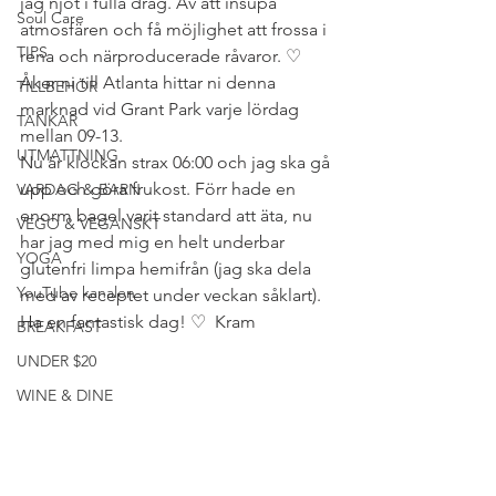
jag njöt i fulla drag. Av att insupa 
Soul Care
atmosfären och få möjlighet att frossa i 
TIPS
rena och närproducerade råvaror. ♡ 
Åker ni till Atlanta hittar ni denna 
TILLBEHÖR
marknad vid Grant Park varje lördag 
TANKAR
mellan 09-13.
UTMATTNING
Nu är klockan strax 06:00 och jag ska gå 
upp och göra frukost. Förr hade en 
VARDAG & BARN
enorm bagel varit standard att äta, nu 
VEGO & VEGANSKT
har jag med mig en helt underbar 
YOGA
glutenfri limpa hemifrån (jag ska dela 
YouTube kanalen
med av receptet under veckan såklart). 
Ha en fantastisk dag! ♡  Kram
BREAKFAST
UNDER $20
WINE & DINE