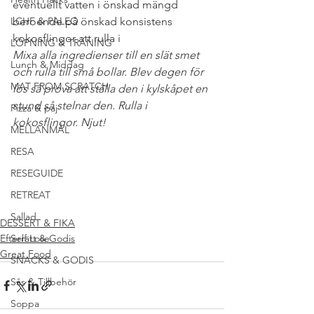
eventuellt vatten i önskad mängd 
LCHF & PALEO
beroende på önskad konsistens
kokosflingor att rulla i
LÖPNING & TRÄNING
Mixa alla ingredienser till en slät smet 
Lunch & Middag
och rulla till små bollar. Blev degen för 
MAT FROM SCRATCH
lös så prova att ställa den i kylskåpet en 
stund så stelnar den. Rulla i 
Pizza & paj
kokosflingor. Njut!
MELLANMÅL
#NYTTIGFIKA
#NYTTIGTKALASBORD
RESA
#NÖTFRITT
#ÄGGFRITT
#RAWFOODBOLLAR
#SOCKERFRITT
RESEGUIDE
#MJÖLKFRITT
#RECEPT
#CHOKLAD
RETREAT
#GLUTENFRITT
Sallad
DESSERT & FIKA
Efterrätt & Godis
Self Love
Great Food
SNACKS & GODIS
Sås & Tillbehör
Soppa