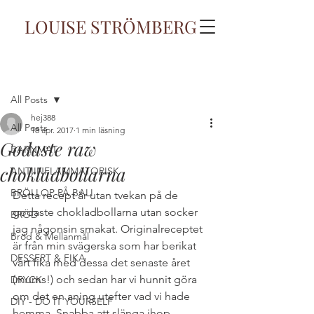
LOUISE STRÖMBERG
Inlägg
All Posts
hej388
All Posts
18 apr. 2017
1 min läsning
Godaste raw
BARNMAT
chokladbollarna
ANTIINFLAMMATORISK
BRÖLLOP PÅ BALI
Detta recept är utan tvekan på de 
godaste chokladbollarna utan socker 
BRÖD
jag någonsin smakat. Originalreceptet 
Bröd & Mellanmål
är från min svägerska som har berikat 
DESSERT & FIKA
vårt fika med dessa det senaste året 
(mums!) och sedan har vi hunnit göra 
DRYCK
om det en aning utefter vad vi hade 
DIY - DO IT YOURSELF
hemma. Snabba att slänga ihop, 