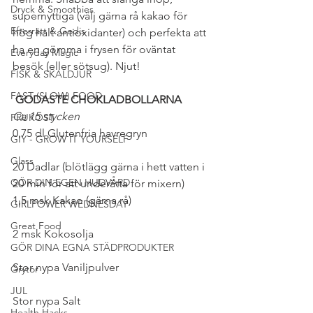
Dryck & Smoothies
supernyttiga (välj gärna rå kakao för 
Efterrätt & Godis
hög halt antioxidanter) och perfekta att 
ha en gömma i frysen för oväntat 
Everyday Magic
besök (eller sötsug). Njut!
FISK & SKALDJUR
FAST (SLOW) FOOD
GODASTE CHOKLADBOLLARNA
Ca 15 stycken
FRUKOST
0,75 dl Glutenfria havregryn
GIY - GROW IT YOURSELF
Glass
20 Dadlar (blötlägg gärna i hett vatten i 
GÖR DIN EGEN HUDVÅRD
20 min för att underätta för mixern)
1,5 msk Kakao (gärna rå)
GIRLPOWER WEDNESDAY
Great Food
2 msk Kokosolja
GÖR DINA EGNA STÄDPRODUKTER
Stor nypa Vaniljpulver
Grytor
JUL
Stor nypa Salt
Health Hacks