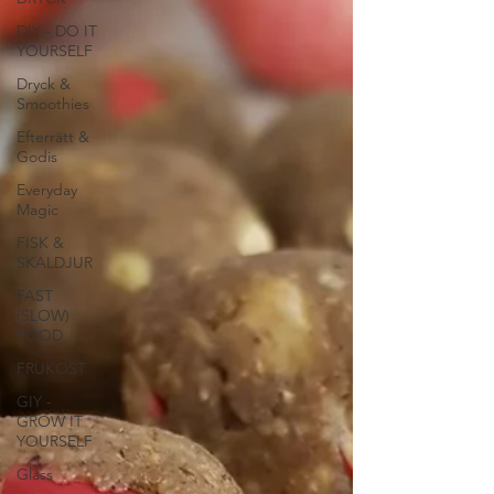
DIY - DO IT
YOURSELF
Dryck &
Smoothies
Efterrätt &
Godis
Everyday
Magic
FISK &
SKALDJUR
FAST
(SLOW)
FOOD
FRUKOST
GIY -
GROW IT
YOURSELF
Glass