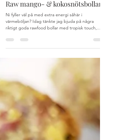
hej388
31 juli 2018
1 min läsning
Raw mango- & kokosnötsbollar
Ni fyller väl på med extra energi såhär i
värmeböljan? Idag tänkte jag bjuda på några
riktigt goda rawfood bollar med tropisk touch,...