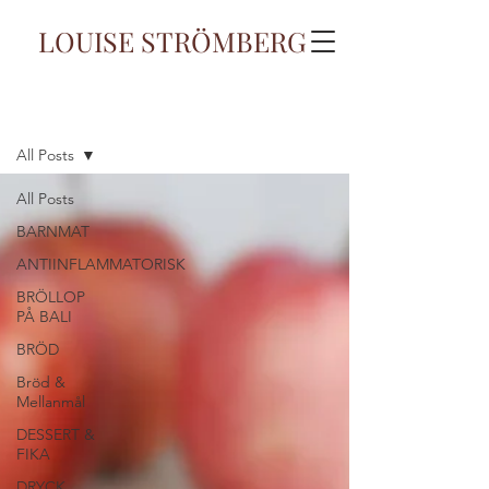
LOUISE STRÖMBERG
Blogg
All Posts
All Posts
BARNMAT
ANTIINFLAMMATORISK
BRÖLLOP
PÅ BALI
BRÖD
Bröd &
Mellanmål
DESSERT &
FIKA
DRYCK