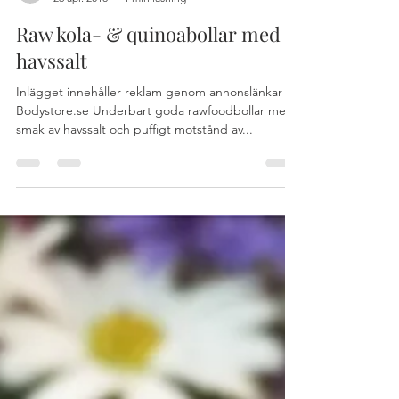
hej388
26 apr. 2018
1 min läsning
Raw kola- & quinoabollar med
havssalt
Inlägget innehåller reklam genom annonslänkar för
Bodystore.se Underbart goda rawfoodbollar med
smak av havssalt och puffigt motstånd av...