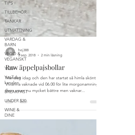
TIPS
TILLBEHÖR
TANKAR
UTMATTNING
VARDAG &
BARN
VEGO &
VEGANSKT
hej388
YOGA
3 sep. 2018
2 min läsning
YouTube
Raw äppelpajsbollar
kanalen
Måndag idag och den har startat så himla skönt!
BREAKFAST
Vivianna vaknade vid 06.00 för lite morgonamning
UNDER $20
(hon sover nu mycket bättre men vaknar...
WINE &
DINE