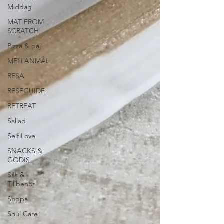
Middag
MAT FROM
SCRATCH
Pizza & paj
MELLANMÅL
RESA
RESEGUIDE
RETREAT
Sallad
Self Love
SNACKS &
GODIS
Sås &
Tillbehör
Soppa
Soul Care