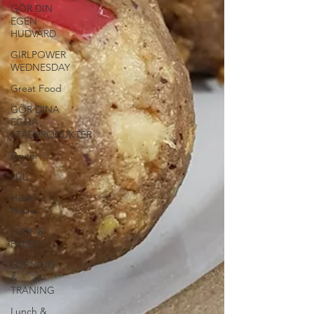
GÖR DIN
EGEN
HUDVÅRD
GIRLPOWER
WEDNESDAY
Great Food
GÖR DINA
EGNA
STÄDPRODUKTER
Grytor
JUL
Health
Hacks
LCHF &
PALEO
LÖPNING
&
TRÄNING
Lunch &