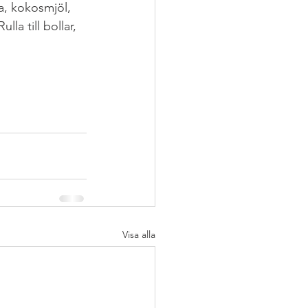
a, kokosmjöl, 
la till bollar, 
EPT
#VEGANSK
Visa alla