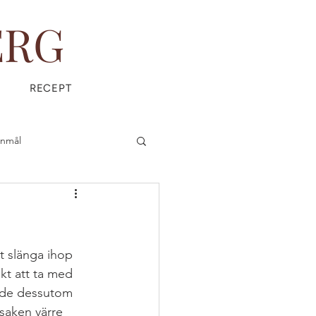
ERG
RECEPT
anmål
is
Everyday Magic
t slänga ihop 
kt att ta med 
tt de dessutom 
ÄDPRODUKTER
saken värre 