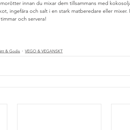
 morötter innan du mixar dem tillsammans med kokosolj
ot, ingefära och salt i en stark matberedare eller mixer. Rul
ar timmar och servera! 
TIGTKALASBORD
#PALEOMEJERIFRITT
#RAWFOOD
R
#CLEANEATING
#SOCKERFRITT
#MJÖLKFRITT
#REC
ätt & Godis
VEGO & VEGANSKT