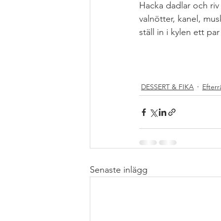
Hacka dadlar och riv
valnötter, kanel, musk
ställ in i kylen ett p
#NYTTIGFIKA
#NYT
#RAWFOODBOLLA
#GLUTENFRITT
DESSERT & FIKA
Efterr
Senaste inlägg