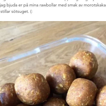
jag bjuda er på mina rawbollar med smak av morotskaka.
illar sötsuget. (:
LCHF & PALEO
LÖPNING & TRÄNING
Lunch & Mid
 paj
MELLANMÅL
RESA