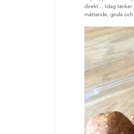
direkt… Idag tänker 
mättande, goda och st
Grytor
JUL
Health Hacks
MAT FROM SCRATCH
Pizza &