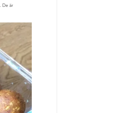
 De är 
dag