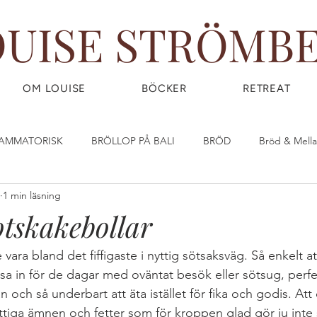
OUISE STRÖMB
OM LOUISE
BÖCKER
RETREAT
LAMMATORISK
BRÖLLOP PÅ BALI
BRÖD
Bröd & Mell
1 min läsning
DIY - DO IT YOURSELF
Dryck & Smoothies
Efterrätt & God
tskakebollar
OW) FOOD
FRUKOST
GIY - GROW IT YOURSELF
Glass
ara bland det fiffigaste i nyttig sötsaksväg. Så enkelt at
ysa in för de dagar med oväntat besök eller sötsug, perfe
an och så underbart att äta istället för fika och godis. A
IRLPOWER WEDNESDAY
Great Food
GÖR DINA EGNA ST
iga ämnen och fetter som för kroppen glad gör ju inte 