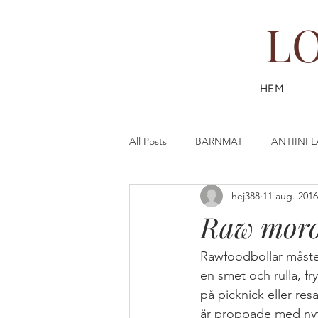
L
HEM
All Posts
BARNMAT
ANTIINF
hej388
11 aug. 2016
DESSERT & FIKA
DRYCK
Raw moro
FISK & SKALDJUR
FAST (SL
Rawfoodbollar måste v
en smet och rulla, fr
på picknick eller res
GÖR DIN EGEN HUDVÅRD
G
är proppade med nytt