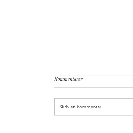
Kommentarer
Skriv en kommentar...
Chimichangas med krämig
sötsursås