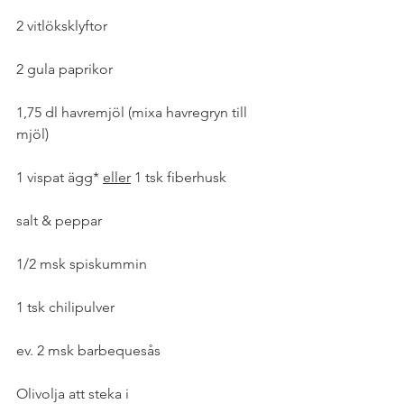
2 vitlöksklyftor
2 gula paprikor
1,75 dl havremjöl (mixa havregryn till 
mjöl)
1 vispat ägg* 
eller
 1 tsk fiberhusk
salt & peppar
1/2 msk spiskummin
1 tsk chilipulver
ev. 2 msk barbequesås
Olivolja att steka i