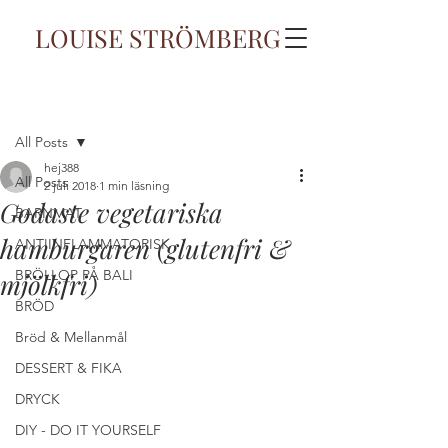
LOUISE STRÖMBERG
Inlägg
All Posts
hej388
All Posts
2 juli 2018
1 min läsning
Godaste vegetariska
BARNMAT
hamburgaren (glutenfri &
ANTIINFLAMMATORISK
BRÖLLOP PÅ BALI
mjölkfri)
BRÖD
Bröd & Mellanmål
DESSERT & FIKA
DRYCK
DIY - DO IT YOURSELF