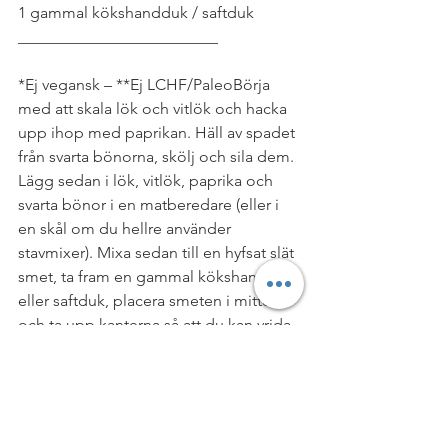
1 gammal kökshandduk / saftduk
_________________________
*Ej vegansk – **Ej LCHF/PaleoBörja 
med att skala lök och vitlök och hacka 
upp ihop med paprikan. Häll av spadet 
från svarta bönorna, skölj och sila dem. 
Lägg sedan i lök, vitlök, paprika och 
svarta bönor i en matberedare (eller i 
en skål om du hellre använder 
stavmixer). Mixa sedan till en hyfsat slät 
smet, ta fram en gammal kökshanduk 
eller saftduk, placera smeten i mitten 
och ta upp kanterna så att du kan vrida 
om duken med smeten i så att vattnet 
silas ut. Vrid ur ordentligt så i ett par 
minuter så att smeten inte blir så 
vattning. Och lägg sedan tillbaka den i 
matberedaren ihop med kryddor, salt, 