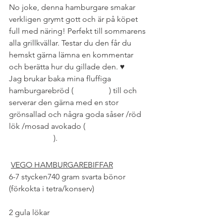
No joke, denna hamburgare smakar 
verkligen grymt gott och är på köpet 
full med näring! Perfekt till sommarens 
alla grillkvällar. Testar du den får du 
hemskt gärna lämna en kommentar 
och berätta hur du gillade den. ♥
Jag brukar baka mina fluffiga 
hamburgarebröd (
recept här
) till och 
serverar den gärna med en stor 
grönsallad och några goda såser /röd 
lök /mosad avokado (
recept på röror 
finner du här
).
VEGO HAMBURGAREBIFFAR
6-7 stycken740 gram svarta bönor 
(förkokta i tetra/konserv)
2 gula lökar