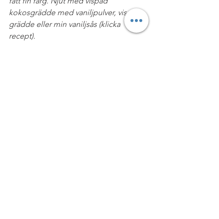
fått fin färg. Njut med vispad 
kokosgrädde med vaniljpulver, vispad 
grädde eller min vaniljsås (klicka 
här
 för 
recept).
#FRUKTPAJ
#NYTTIGFIKA
#NYTTIGTKALASBORD
#NÖTFRITT
#PALEOMEJERIFRITT
#ÄGGFRITT
#MJÖLKFRITT
#RECEPT
#VEGANSK
#GLUTENFRITT
Efterrätt & Godis
VEGO & VEGANSKT
DESSERT & FIKA
Visa alla
Senaste inlägg