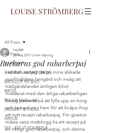
LOUISE STRÖMBERG
Inlägg
All Posts
hej388
All Posts
25 maj 2017
2 min läsning
Rackarns god rabarberpaj
BARNMAT
I veckan var jag ute på mina älskade 
ANTIINFLAMMATORISK
morföräldrars lantgård och insåg att 
BRÖLLOP PÅ BALI
trädgårdslandet äntligen blivit 
BRÖD
invaderat med den årliga rabarberligan. 
Bröd & Mellanmål
Så jag passade på att fylla upp en korg 
och ta med mig hem för att knåpa ihop 
DESSERT & FIKA
ett nytt recept rabarberpaj. För givetvis 
DRYCK
måste varje matblogg ha ett recept på 
DIY - DO IT YOURSELF
en riktigt god rabarberpaj, och denna 