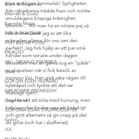
blev verkligen himmelsk! Syrligheten 
Dryck & Smoothies
från rabarberna trädde fram och mötte 
Efterrätt & Godis
smuldegens krispiga krämighet. 
Everyday Magic
Mmmm… Vill man ha en sötare paj så 
FISK & SKALDJUR
rekommenderar jag er att öka 
mängden sötma, för oss vart det 
FAST (SLOW) FOOD
perfekt! Jag fick hjälp av ett par små 
FRUKOST
händer som senare under dagen 
GIY - GROW IT YOURSELF
dessutom mer än gärna tog en ”påtår” 
av skapelsen när vi fick besök av 
Glass
mormor Vivi. Han gick raka vägen till 
GÖR DIN EGEN HUDVÅRD
kylskåpet och tyckte att det var 
GIRLPOWER WEDNESDAY
fikadags igen!
Jag har valt att söta med honung, men 
Great Food
kokossocker brukar vara ett knäckigt 
GÖR DINA EGNA STÄDPRODUKTER
och gott alternativ så go crazy på det 
Grytor
du gillar (och har i skafferiet).
JUL
Health Hacks