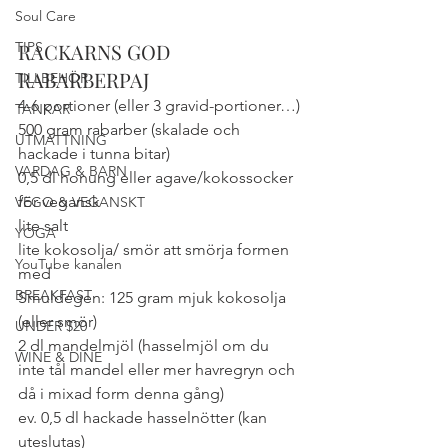
Soul Care
TIPS
RACKARNS GOD 
RABARBERPAJ
TILLBEHÖR
4-6 portioner (eller 3 gravid-portioner…)
TANKAR
500 gram rabarber (skalade och 
UTMATTNING
hackade i tunna bitar)
VARDAG & BARN
0,5 dl honung eller agave/kokossocker 
för vegansk
VEGO & VEGANSKT
lite salt
YOGA
lite kokosolja/ smör att smörja formen 
YouTube kanalen
med
BREAKFAST
Smuldegen: 125 gram mjuk kokosolja 
(eller smör)
UNDER $20
2 dl mandelmjöl (hasselmjöl om du 
WINE & DINE
inte tål mandel eller mer havregryn och 
då i mixad form denna gång)
ev. 0,5 dl hackade hasselnötter (kan 
uteslutas)