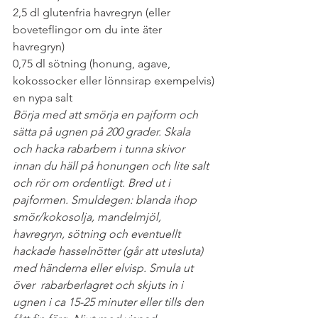
2,5 dl glutenfria havregryn (eller 
boveteflingor om du inte äter 
havregryn)
0,75 dl sötning (honung, agave, 
kokossocker eller lönnsirap exempelvis)
en nypa salt
Börja med att smörja en pajform och 
sätta på ugnen på 200 grader. Skala 
och hacka rabarbern i tunna skivor 
innan du häll på honungen och lite salt 
och rör om ordentligt. Bred ut i 
pajformen. Smuldegen: blanda ihop 
smör/kokosolja, mandelmjöl, 
havregryn, sötning och eventuellt 
hackade hasselnötter (går att utesluta) 
med händerna eller elvisp. Smula ut 
över  rabarberlagret och skjuts in i 
ugnen i ca 15-25 minuter eller tills den 