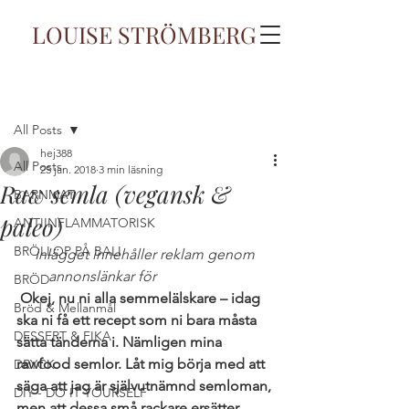
LOUISE STRÖMBERG
Inlägg
All Posts
hej388
All Posts
25 jan. 2018
3 min läsning
Raw semla (vegansk &
BARNMAT
paleo)
ANTIINFLAMMATORISK
BRÖLLOP PÅ BALI
Inlägget innehåller reklam genom 
annonslänkar för 
Bodystore.se
BRÖD
 Okej, nu ni alla semmelälskare – idag 
Bröd & Mellanmål
ska ni få ett recept som ni bara måsta 
DESSERT & FIKA
sätta tänderna i. Nämligen mina 
rawfood semlor. Låt mig börja med att 
DRYCK
säga att jag är självutnämnd semloman, 
DIY - DO IT YOURSELF
men att dessa små rackare ersätter 