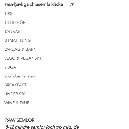
min ljuvliga chiasemla klicka 
här
.♥
Soul Care
TIPS
TILLBEHÖR
TANKAR
UTMATTNING
VARDAG & BARN
VEGO & VEGANSKT
YOGA
YouTube kanalen
BREAKFAST
UNDER $20
WINE & DINE
RAW SEMLOR
8-12 mindre semlor (och tro mig, de 