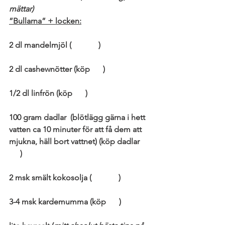
mättar)
”Bullarna” + locken:
2 dl mandelmjöl (
köp här
)
2 dl cashewnötter (köp 
här
)
1/2 dl linfrön (köp 
här
)
100 gram dadlar  (blötlägg gärna i hett 
vatten ca 10 minuter för att få dem att 
mjukna, häll bort vattnet) (köp dadlar 
här
)
2 msk smält kokosolja (
köp här
)
3-4 msk kardemumma (köp 
här
)