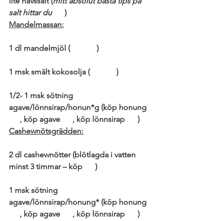
lite havssalt (
mitt absolut bästa tips på 
salt hittar du 
här
)
Mandelmassan:
1 dl mandelmjöl (
köp här
)
1 msk smält kokosolja (
köp här
)
1/2- 1 msk sötning 
agave/lönnsirap/honun*g (köp honung 
här
, köp agave 
här
, köp lönnsirap 
här
)
Cashewnötsgrädden:
2 dl cashewnötter (blötlagda i vatten 
minst 3 timmar – köp 
här
)
1 msk sötning 
agave/lönnsirap/honung* (köp honung 
här
, köp agave 
här
, köp lönnsirap 
här
)