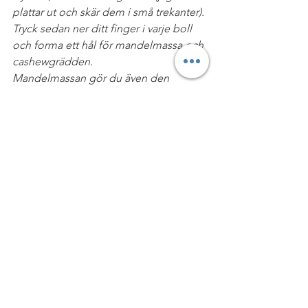
plattar ut och skär dem i små trekanter). 
Tryck sedan ner ditt finger i varje boll 
och forma ett hål för mandelmassa och 
cashewgrädden.
Mandelmassan gör du även den 
superenkelt: Blanda ihop mandelmjöl, 
sötning och kokosolja till en jämn smet 
och fyll hålen i bollarna.
Och sist men inte minst så gör du den 
busenkla cashewnötsgrädden genom 
att mixa de blötlagda cashewnötterna 
(nu avrunna på vatten), sötning, 
vaniljpulver och eventuellt lite vatten 
för lösare konsistens. Lägg sedan över 
mandelmassan och klicka på locket 
ovanför. Avsluta med att eventuellt 
pudra på lite kokosmjöl. NJUT!
Förvaring: I kyl i minst 1 vecka. Går 