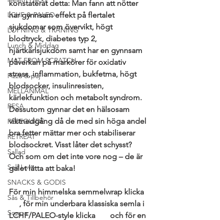
konstaterat detta: Man fann att nötter 
LCHF & PALEO
har gynnsam effekt på flertalet 
sjukdomar som övervikt, högt 
LÖPNING & TRÄNING
blodtryck, diabetes typ 2, 
Lunch & Middag
hjärtkärlsjukdom samt har en gynnsam 
MAT FROM SCRATCH
påverkan på markörer för oxidativ 
stress, inflammation, bukfetma, högt 
Pizza & paj
blodsocker, insulinresisten, 
MELLANMÅL
kärlekfunktion och metabolt syndrom. 
RESA
Dessutom gynnar det en hälsosam 
viktnedgång då de med sin höga andel 
RESEGUIDE
bra fetter mättar mer och stabiliserar 
RETREAT
blodsockret. Visst låter det schysst? 
Sallad
Och som om det inte vore nog – de är 
Self Love
galet lätta att baka!
SNACKS & GODIS
För min himmelska semmelwrap klicka 
Sås & Tillbehör
här
, för min underbara klassiska semla i 
Soppa
LCHF/PALEO-style klicka 
här
 och för en 