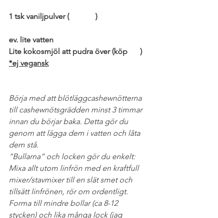
1 tsk vaniljpulver (
köp här
)
ev. lite vatten
Lite kokosmjöl att pudra över (köp 
här
)
*ej vegansk
Börja med att blötläggcashewnötterna 
till cashewnötsgrädden minst 3 timmar 
innan du börjar baka. Detta gör du 
genom att lägga dem i vatten och låta 
dem stå.
”Bullarna” och locken gör du enkelt: 
Mixa allt utom linfrön med en kraftfull 
mixer/stavmixer till en slät smet och 
tillsätt linfrönen, rör om ordentligt. 
Forma till mindre bollar (ca 8-12 
stycken) och lika många lock (jag 