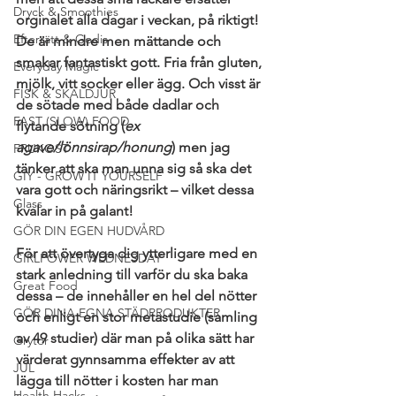
Dryck & Smoothies
orginalet alla dagar i veckan, på riktigt! 
Efterrätt & Godis
De är mindre men mättande och 
smakar fantastiskt gott. Fria från gluten, 
Everyday Magic
mjölk, vitt socker eller ägg. Och visst är 
FISK & SKALDJUR
de sötade med både dadlar och 
FAST (SLOW) FOOD
flytande sötning (
ex 
agave/lönnsirap/honung
) men jag 
FRUKOST
tänker att ska man unna sig så ska det 
GIY - GROW IT YOURSELF
vara gott och näringsrikt – vilket dessa 
Glass
kvalar in på galant!
GÖR DIN EGEN HUDVÅRD
För att övertyga dig ytterligare med en 
GIRLPOWER WEDNESDAY
stark anledning till varför du ska baka 
Great Food
dessa – de innehåller en hel del nötter 
GÖR DINA EGNA STÄDPRODUKTER
och enligt en stor metastudie (samling 
av 49 studier) där man på olika sätt har 
Grytor
värderat gynnsamma effekter av att 
JUL
lägga till nötter i kosten har man 
Health Hacks