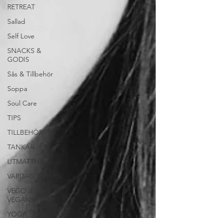
RETREAT
Sallad
Self Love
SNACKS &
GODIS
Sås & Tillbehör
Soppa
Soul Care
TIPS
TILLBEHÖR
TANKAR
UTMATTNING
VARDAG & BARN
VEGO &
VEGANSKT
YOGA