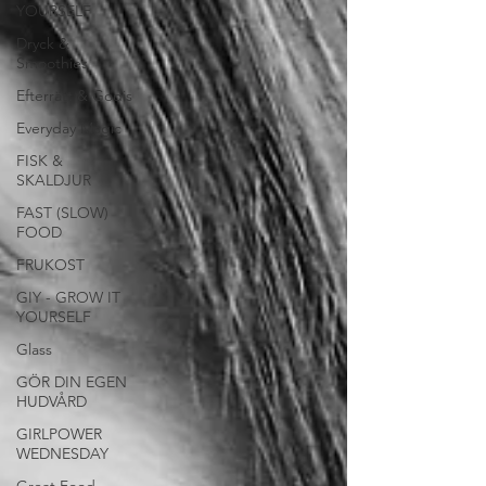
YOURSELF
Dryck &
Smoothies
Efterrätt & Godis
Everyday Magic
FISK &
SKALDJUR
FAST (SLOW)
FOOD
FRUKOST
GIY - GROW IT
YOURSELF
Glass
GÖR DIN EGEN
HUDVÅRD
GIRLPOWER
WEDNESDAY