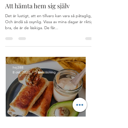
hej388
23 maj 2019
2 min läsning
Att hämta hem sig själv
Det är lustigt, att en tillvaro kan vara så påtaglig,
Och ändå så osynlig. Vissa av mina dagar är riktigt
bra, de är de läskiga. De får...
hej388
8 okt. 2020
2 min läsning