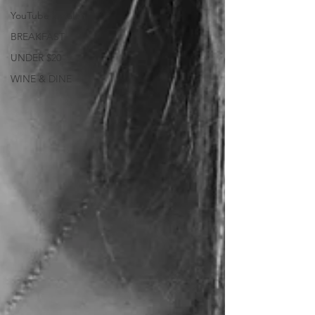
YouTube kanalen
BREAKFAST
UNDER $20
WINE & DINE