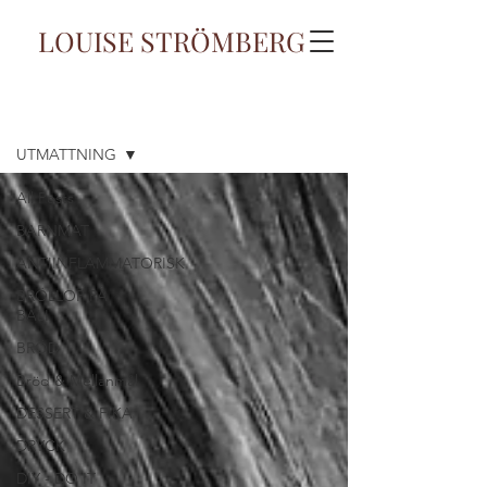
LOUISE STRÖMBERG
Blogg
UTMATTNING
All Posts
BARNMAT
ANTIINFLAMMATORISK
BRÖLLOP PÅ
BALI
BRÖD
Bröd & Mellanmål
DESSERT & FIKA
DRYCK
DIY - DO IT