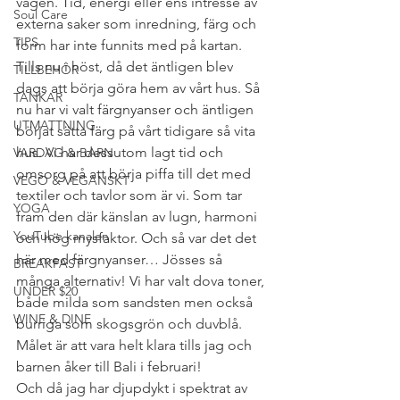
vägen. Tid, energi eller ens intresse av 
Soul Care
externa saker som inredning, färg och 
TIPS
form har inte funnits med på kartan. 
Tills nu i höst, då det äntligen blev 
TILLBEHÖR
dags att börja göra hem av vårt hus. Så 
TANKAR
nu har vi valt färgnyanser och äntligen 
UTMATTNING
börjat sätta färg på vårt tidigare så vita 
hus. Vi har dessutom lagt tid och 
VARDAG & BARN
omsorg på att börja piffa till det med 
VEGO & VEGANSKT
textiler och tavlor som är vi. Som tar 
YOGA
fram den där känslan av lugn, harmoni 
YouTube kanalen
och hög mysfaktor. Och så var det det 
här med färgnyanser… Jösses så 
BREAKFAST
många alternativ! Vi har valt dova toner, 
UNDER $20
både milda som sandsten men också 
WINE & DINE
burriga som skogsgrön och duvblå. 
Målet är att vara helt klara tills jag och 
barnen åker till Bali i februari!
Och då jag har djupdykt i spektrat av 