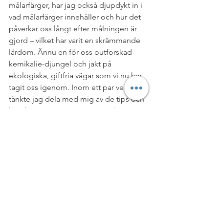
målarfärger, har jag också djupdykt in i 
vad målarfärger innehåller och hur det 
påverkar oss långt efter målningen är 
gjord – vilket har varit en skrämmande 
lärdom. Ännu en för oss outforskad 
kemikalie-djungel och jakt på 
ekologiska, giftfria vägar som vi nu har 
tagit oss igenom. Inom ett par veckor 
tänkte jag dela med mig av de tips och 
kunskap vi snappat upp, samt börja ge 
er små tjuvkikar på hur vi bor. 🙂
VARDAG & BARN
Visa alla
Senaste inlägg