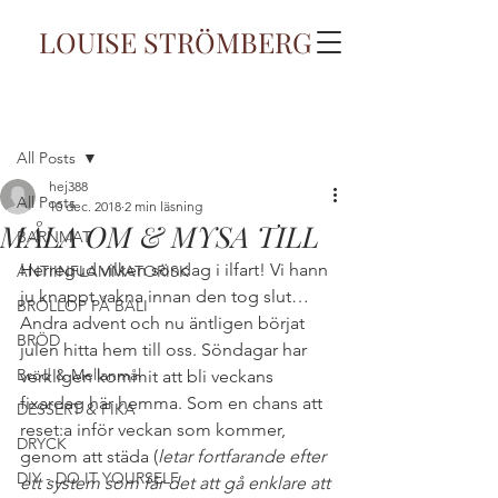
LOUISE STRÖMBERG
Inlägg
All Posts
hej388
All Posts
10 dec. 2018
2 min läsning
MÅLA OM & MYSA TILL
BARNMAT
Herregud vilken söndag i ilfart! Vi hann 
ANTIINFLAMMATORISK
ju knappt vakna innan den tog slut… 
BRÖLLOP PÅ BALI
Andra advent och nu äntligen börjat 
BRÖD
julen hitta hem till oss. Söndagar har 
Bröd & Mellanmål
verkligen kommit att bli veckans 
fixardag här hemma. Som en chans att 
DESSERT & FIKA
reset:a inför veckan som kommer, 
DRYCK
genom att städa (
letar fortfarande efter 
DIY - DO IT YOURSELF
ett system som får det att gå enklare att 