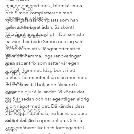
mandelpanerad torsk, blomkålsmos 
LCHF & PALEO
och Simon kompletterade med 
LÖPNING & TRÄNING
kycklingsfärsås och pasta som han 
gillar att ha i matlådan. Så skönt!
Lunch & Middag
Till något annat trevligt – Det senaste 
MAT FROM SCRATCH
halvåret har både Simon och jag varit 
Pizza & paj
överens om att vi längtar efter att få 
MELLANMÅL
göra om hemma. Inga renoveringar, 
men sådant fix som sätter vår egen 
RESA
prägel i hemmet. Idag bor vi i ett 
RESEGUIDE
parhus, tio minuter ifrån stan men med 
RETREAT
ett stenkast till böljande åkrar och 
betande djur á la landet. Vi köpte det 
Sallad
för 5 år sedan och har egentligen aldrig 
Self Love
gjort något med det. Då kändes dess 
SNACKS & GODIS
vita väggar optimala, nu känns de bara 
Sås & Tillbehör
kala, sterila och opersonliga. Och så 
kom småbarnslivet och företagande i 
Soppa