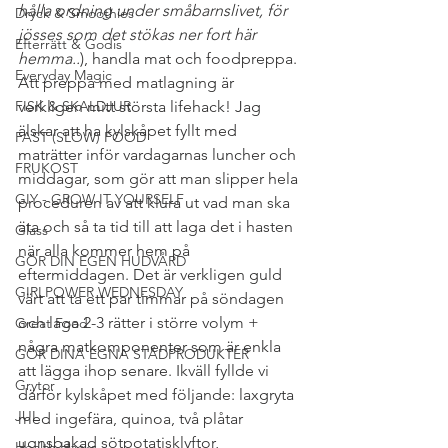
hålla ordning under småbarnslivet, för 
Dryck & Smoothies
jösses som det stökas ner fort här 
Efterrätt & Godis
hemma..
), handla mat och foodpreppa. 
Everyday Magic
Att preppa med matlagning är 
FISK & SKALDJUR
verkligen mitt största lifehack! Jag 
älskar att ha kylskåpet fyllt med 
FAST (SLOW) FOOD
maträtter inför vardagarnas luncher och 
FRUKOST
middagar, som gör att man slipper hela 
GIY - GROW IT YOURSELF
proceduren av att klura ut vad man ska 
äta och så ta tid till att laga det i hasten 
Glass
när alla kommer hem på 
GÖR DIN EGEN HUDVÅRD
eftermiddagen. Det är verkligen guld 
GIRLPOWER WEDNESDAY
värt att ta ett par timmar på söndagen 
och laga 2-3 rätter i större volym + 
Great Food
några matkomponenter som är enkla 
GÖR DINA EGNA STÄDPRODUKTER
att lägga ihop senare. Ikväll fyllde vi 
Grytor
därför kylskåpet med följande: laxgryta 
JUL
med ingefära, quinoa, två plåtar 
ugnsbakad sötpotatisklyftor, 
Health Hacks