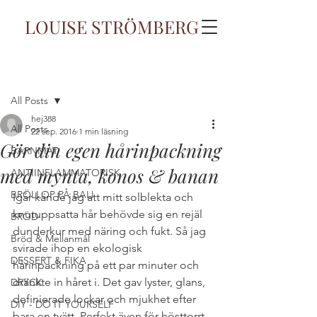
LOUISE STRÖMBERG
Inlägg
All Posts
hej388
All Posts
22 sep. 2016
1 min läsning
Gör din egen hårinpackning
BARNMAT
med mynta, konos & banan
ANTIINFLAMMATORISK
BRÖLLOP PÅ BALI
Igår kände jag att mitt solblekta och 
knutuppsatta hår behövde sig en rejäl 
BRÖD
dunderkur med näring och fukt. Så jag 
Bröd & Mellanmål
svirade ihop en ekologisk 
DESSERT & FIKA
hårinpackning på ett par minuter och 
dränkte in håret i. Det gav lyster, glans, 
DRYCK
definierade lockar och mjukhet efter 
DIY - DO IT YOURSELF
bara en tvätt. Perfekt även för hösttorrt 