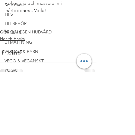
kokosolja och massera in i 
Soul Care
hårtopparna. Voilà!
TIPS
#EKOLOGISKT
#GIFTFRIATIPS
TILLBEHÖR
#HUDVÅRD
GÖR DIN EGEN HUDVÅRD
TANKAR
Health Hacks
UTMATTNING
VARDAG & BARN
VEGO & VEGANSKT
YOGA
YouTube kanalen
Visa alla
Senaste inlägg
BREAKFAST
UNDER $20
WINE & DINE