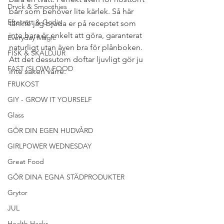
Dryck & Smoothies
barr som behöver lite kärlek. Så här 
Efterrätt & Godis
tänkte jag bjuda er på receptet som 
inte bara är enkelt att göra, garanterat 
Everyday Magic
naturligt utan även bra för plånboken. 
FISK & SKALDJUR
Att det dessutom doftar ljuvligt gör ju 
FAST (SLOW) FOOD
inte saken värre.
FRUKOST
GIY - GROW IT YOURSELF
Glass
GÖR DIN EGEN HUDVÅRD
GIRLPOWER WEDNESDAY
Great Food
GÖR DINA EGNA STÄDPRODUKTER
Grytor
JUL
Health Hacks