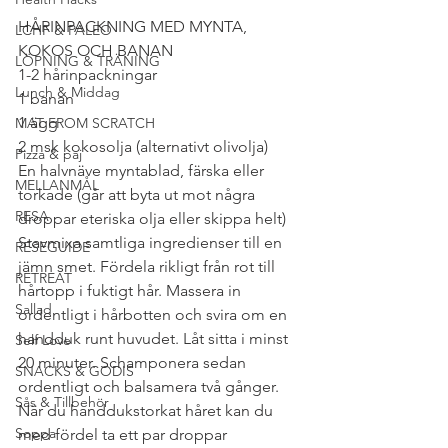
HÅRINPACKNING MED MYNTA, 
LCHF & PALEO
KOKOS OCH BANAN
LÖPNING & TRÄNING
1-2 hårinpackningar
Lunch & Middag
1 banan
1 ägg
MAT FROM SCRATCH
2 msk kokosolja (alternativt olivolja)
Pizza & paj
En halvnäve myntablad, färska eller 
MELLANMÅL
torkade (går att byta ut mot några 
RESA
droppar eteriska olja eller skippa helt)
Stavmixa samtliga ingredienser till en 
RESEGUIDE
jämn smet. Fördela rikligt från rot till 
RETREAT
hårtopp i fuktigt hår. Massera in 
Sallad
ordentligt i hårbotten och svira om en 
handduk runt huvudet. Låt sitta i minst 
Self Love
20 minuter. Schamponera sedan 
SNACKS & GODIS
ordentligt och balsamera två gånger. 
Sås & Tillbehör
När du handdukstorkat håret kan du 
Soppa
med fördel ta ett par droppar 