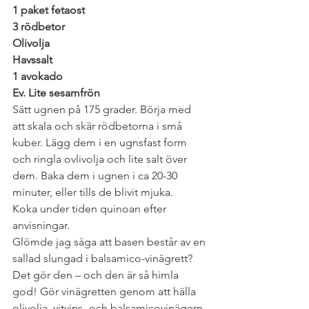
1 paket fetaost
3 rödbetor
Olivolja
Havssalt
1 avokado
Ev. Lite sesamfrön
Sätt ugnen på 175 grader. Börja med 
att skala och skär rödbetorna i små 
kuber. Lägg dem i en ugnsfast form 
och ringla ovlivolja och lite salt över 
dem. Baka dem i ugnen i ca 20-30 
minuter, eller tills de blivit mjuka.  
Koka under tiden quinoan efter 
anvisningar. 
Glömde jag säga att basen består av en 
sallad slungad i balsamico-vinägrett? 
Det gör den – och den är så himla 
god! Gör vinägretten genom att hälla 
olivolja, vitvins- och balsamicovinägern, 