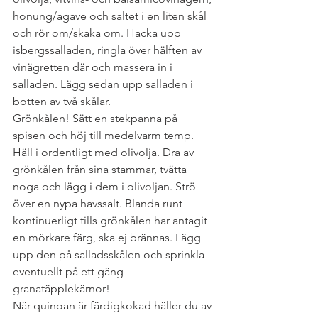
honung/agave och saltet i en liten skål 
och rör om/skaka om. Hacka upp 
isbergssalladen, ringla över hälften av 
vinägretten där och massera in i 
salladen. Lägg sedan upp salladen i 
botten av två skålar. 
Grönkålen! Sätt en stekpanna på 
spisen och höj till medelvarm temp. 
Häll i ordentligt med olivolja. Dra av 
grönkålen från sina stammar, tvätta 
noga och lägg i dem i olivoljan. Strö 
över en nypa havssalt. Blanda runt 
kontinuerligt tills grönkålen har antagit 
en mörkare färg, ska ej brännas. Lägg 
upp den på salladsskålen och sprinkla 
eventuellt på ett gäng 
granatäpplekärnor! 
När quinoan är färdigkokad häller du av 