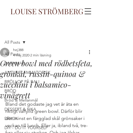
LOUISE STRÖMBERG
Inlägg
All Posts
hej388
All Posts
4 maj 2020
2 min läsning
Green bowl med rödbetsfeta,
BARNMAT
grönkål, russin-quinoa &
ANTIINFLAMMATORISK
BRÖLLOP PÅ BALI
zucchini i balsamico-
BRÖD
vinägrett
Bröd & Mellanmål
Bland det godaste jag vet är äta en 
DESSERT & FIKA
riktigt välfylld green bowl. Därför blir 
det minst en färgglad skål grönsaker i 
DRYCK
veckan till lunch. Eller ja, ibland två, tre-
DIY - DO IT YOURSELF
fyra eller sju stycken. Och jag älskar 