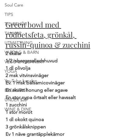
Soul Care
TIPS
Green bowl med 
TILLBEHÖR
rödbetsfeta, grönkål, 
TANKAR
russin-quinoa & zucchini
UTMATTNING
VARDAG & BARN
2 skålar
1/2 isbergssalladshuvud
VEGO & VEGANSKT
1 dl olivolja
YOGA
2 msk vitvinsvinäger
YouTube kanalen
Ev. 1 msk balsamicovinäger
En skvätt honung eller agave
BREAKFAST
En stor nypa örtsalt eller havssalt
UNDER $20
1 zucchini
WINE & DINE
1 stor morot
1 dl okokt quinoa
3 grönkålsknippen
Ev 1 näve grantäpplekärnor