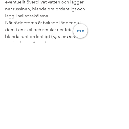
eventuellt överblivet vatten och lägger 
ner russinen, blanda om ordentligt och 
lägg i salladsskålarna. 
När rödbetorna är bakade lägger du i 
dem i en skål och smular ner fetaosten, 
blanda runt ordentligt (
njut av den 
vackra färgen!
) och lägg upp även dem 
i salladsskålen. 
Tvätta och riv en morot i breda skivor 
som du lägger på. 
Zucchinin svarvar du som spaggetthi, 
lägger i en skål och masserar in den 
andra halvan av återstående vinägrett. 
Lägg på skålen. 
Sist men inte minst: halvera en mogen 
avokado och skiva en halva på vardera 
bowl. Eventuellt strö på lite seamfrön. 
Och voilà! SÅ GOD! 