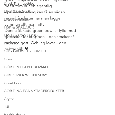
Dryck & Smoothies
dessutom hur en egentlig 
Efterrätt & Godis
kylskåpsrensning kan få en sådan 
regnsbågslyster när man lägger 
Everyday Magic
samman allt man hittar. 
FISK & SKALDJUR
Denna älskade green bowl är fylld med 
FAST (SLOW) FOOD
godsaker för kroppen – och smakar så 
rackarns gott! Och jag lovar – den 
FRUKOST
mättar väl! 🧡 
GIY - GROW IT YOURSELF
Glass
GÖR DIN EGEN HUDVÅRD
GIRLPOWER WEDNESDAY
Great Food
GÖR DINA EGNA STÄDPRODUKTER
Grytor
JUL
Health Hacks