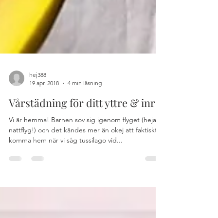
hej388
19 apr. 2018
4 min läsning
Vårstädning för ditt yttre & inre
Vi är hemma! Barnen sov sig igenom flyget (heja
nattflyg!) och det kändes mer än okej att faktiskt
komma hem när vi såg tussilago vid...