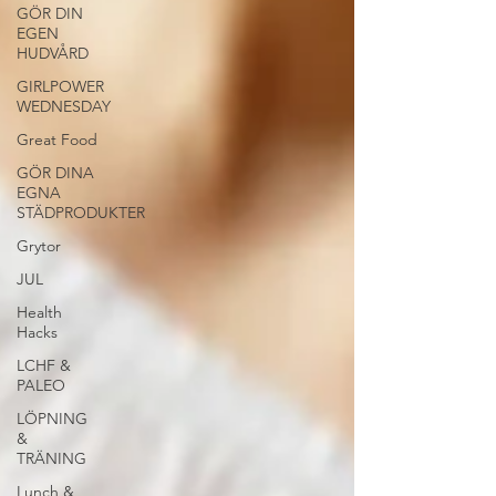
GÖR DIN
EGEN
HUDVÅRD
GIRLPOWER
WEDNESDAY
Great Food
GÖR DINA
EGNA
STÄDPRODUKTER
Grytor
JUL
Health
Hacks
LCHF &
PALEO
LÖPNING
&
TRÄNING
Lunch &