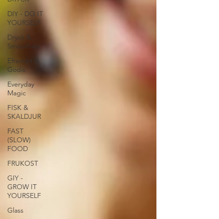
DIY - DO IT
YOURSELF
Dryck &
Smoothies
Efterrätt &
Godis
Everyday
Magic
FISK &
SKALDJUR
FAST
(SLOW)
FOOD
FRUKOST
GIY -
GROW IT
YOURSELF
Glass