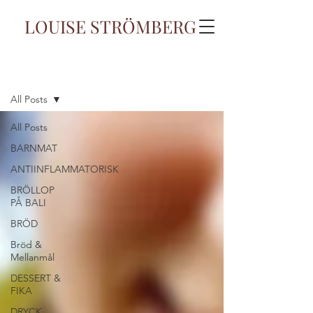
LOUISE STRÖMBERG
Blogg
All Posts
All Posts
BARNMAT
ANTIINFLAMMATORISK
BRÖLLOP
PÅ BALI
BRÖD
Bröd &
Mellanmål
DESSERT &
FIKA
DRYCK