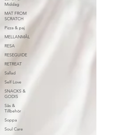
Middag
MAT FROM
SCRATCH
Pizza & paj
MELLANMÅL
RESA
RESEGUIDE
RETREAT
Sallad
Self Love
SNACKS &
GODIS
Sås &
Tillbehör
Soppa
Soul Care