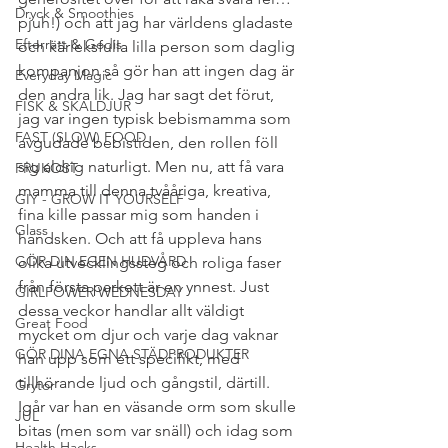
Dryck & Smoothies
pjuh!) och att jag har världens gladaste 
Efterrätt & Godis
och kärleksfulla lilla person som daglig 
kompanjon så gör han att ingen dag är 
Everyday Magic
den andra lik. Jag har sagt det förut, 
FISK & SKALDJUR
jag var ingen typisk bebismamma som 
FAST (SLOW) FOOD
avgudade bebistiden, den rollen föll 
sig aldrig naturligt. Men nu, att få vara 
FRUKOST
mamma till denna tvååriga, kreativa, 
GIY - GROW IT YOURSELF
fina kille passar mig som handen i 
Glass
handsken. Och att få uppleva hans 
GÖR DIN EGEN HUDVÅRD
olika utvecklingssteg och roliga faser 
från första parkett är en ynnest. Just 
GIRLPOWER WEDNESDAY
dessa veckor handlar allt väldigt 
Great Food
mycket om djur och varje dag vaknar 
GÖR DINA EGNA STÄDPRODUKTER
han upp som ett specifikt, med 
tillhörande ljud och gångstil, därtill. 
Grytor
Igår var han en väsande orm som skulle 
JUL
bitas (men som var snäll) och idag som 
Health Hacks