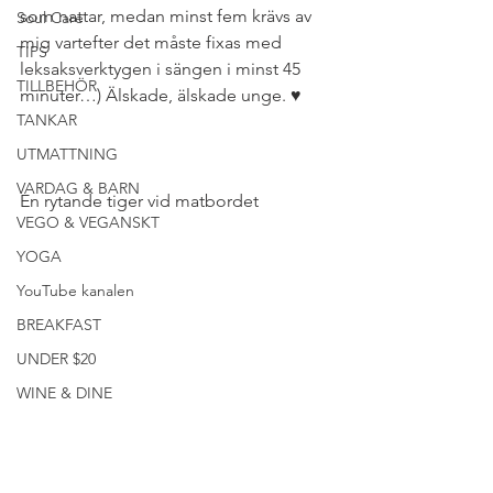
som nattar, medan minst fem krävs av 
Soul Care
mig vartefter det måste fixas med 
TIPS
leksaksverktygen i sängen i minst 45 
TILLBEHÖR
minuter…) Älskade, älskade unge. ♥
TANKAR
UTMATTNING
VARDAG & BARN
En rytande tiger vid matbordet
VEGO & VEGANSKT
YOGA
YouTube kanalen
BREAKFAST
UNDER $20
WINE & DINE