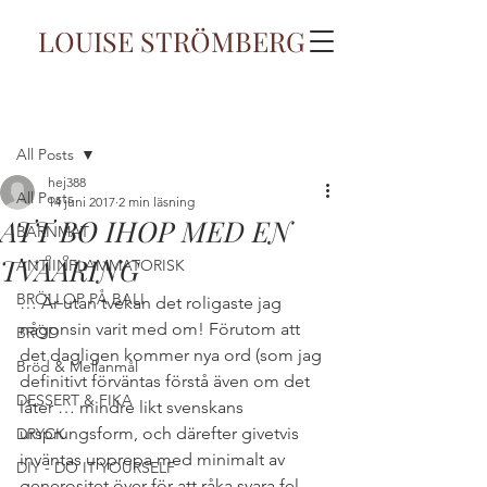
LOUISE STRÖMBERG
Inlägg
All Posts
hej388
All Posts
14 juni 2017
2 min läsning
ATT BO IHOP MED EN
BARNMAT
TVÅÅRING
ANTIINFLAMMATORISK
BRÖLLOP PÅ BALI
… Är utan tvekan det roligaste jag 
någonsin varit med om! Förutom att 
BRÖD
det dagligen kommer nya ord (som jag 
Bröd & Mellanmål
definitivt förväntas förstå även om det 
DESSERT & FIKA
låter … mindre likt svenskans 
ursprungsform, och därefter givetvis 
DRYCK
inväntas upprepa med minimalt av 
DIY - DO IT YOURSELF
generositet över för att råka svara fel… 