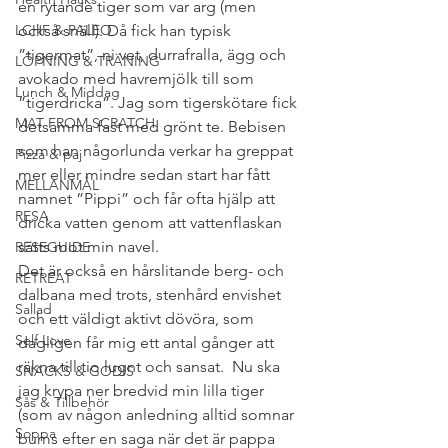
en rytande tiger som var arg (men 
LCHF & PALEO
också snäll). Då fick han typisk 
”tigermat”, ni vet, durrafralla, ägg och 
LÖPNING & TRÄNING
avokado med havremjölk till som 
Lunch & Middag
”tigerdricka”. Jag som tigerskötare fick 
MAT FROM SCRATCH
detsamma fast med grönt te. Bebisen 
som han någorlunda verkar ha greppat 
Pizza & paj
mer eller mindre sedan start har fått 
MELLANMÅL
namnet ”Pippi” och får ofta hjälp att 
RESA
dricka vatten genom att vattenflaskan 
sätts mot min navel.
RESEGUIDE
Det är också en hårslitande berg- och 
RETREAT
dalbana med trots, stenhård envishet 
Sallad
och ett väldigt aktivt dövöra, som 
Self Love
dagligen får mig ett antal gånger att 
räkna till tio lugnt och sansat.  Nu ska 
SNACKS & GODIS
jag krypa ner bredvid min lilla tiger 
Sås & Tillbehör
(som av någon anledning alltid somnar 
Soppa
bums efter en saga när det är pappa 