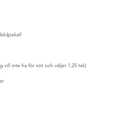
lskåpskall
 vill inte ha för söt och väljer 1,25 tsk)
er