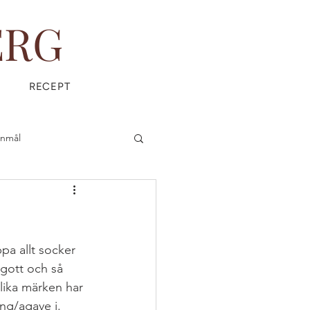
ERG
RECEPT
anmål
is
Everyday Magic
pa allt socker 
 gott och så 
lika märken har 
ÄDPRODUKTER
ng/agave i.