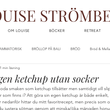
OUISE STRÖMB
OM LOUISE
BÖCKER
RETREAT
LAMMATORISK
BRÖLLOP PÅ BALI
BRÖD
Bröd & Mell
1 min läsning
DIY - DO IT YOURSELF
Dryck & Smoothies
Efterrätt & God
gen ketchup utan socker
OW) FOOD
FRUKOST
GIY - GROW IT YOURSELF
Glass
oda smaken som ketchup tillsätter men samtidigt vill slip
r som finns i? Att göra sin egen ketchup är både enkelt,
r nedanför hittar du mitt favoritrecept, men precis som o
IRLPOWER WEDNESDAY
Great Food
GÖR DINA EGNA ST
 du justera sötman genom att minska/öka mängden honu