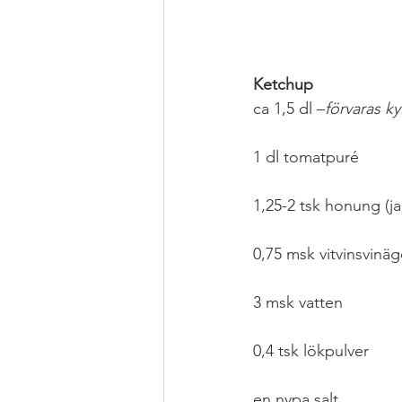
Ketchup
ca 1,5 dl –
förvaras ky
1 dl tomatpuré
1,25-2 tsk honung (jag
0,75 msk vitvinsvinäg
3 msk vatten
0,4 tsk lökpulver
en nypa salt