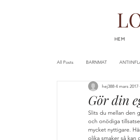
L
HEM
All Posts
BARNMAT
ANTIINF
hej388
4 mars 2017
DESSERT & FIKA
DRYCK
Gör din e
FISK & SKALDJUR
FAST (SL
Slits du mellan den g
och onödiga tillsatse
mycket nyttigare. Hä
GÖR DIN EGEN HUDVÅRD
G
olika smaker så kan