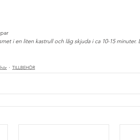
ppar
 smet i en liten kastrull och låg skjuda i ca 10-15 minuter. 
HÖRPÅMATBORDET
ehör
TILLBEHÖR